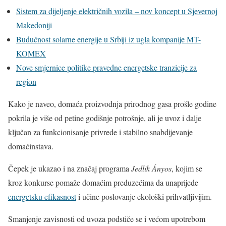
Sistem za dijeljenje električnih vozila – nov koncept u Sjevernoj
Makedoniji
Budućnost solarne energije u Srbiji iz ugla kompanije MT-
KOMEX
Nove smjernice politike pravedne energetske tranzicije za
region
Kako je naveo, domaća proizvodnja prirodnog gasa prošle godine
pokrila je više od petine godišnje potrošnje, ali je uvoz i dalje
ključan za funkcionisanje privrede i stabilno snabdijevanje
domaćinstava.
Čepek je ukazao i na značaj programa
Jedlik Ányos
, kojim se
kroz konkurse pomaže domaćim preduzećima da unaprijede
energetsku efikasnost
i učine poslovanje ekološki prihvatljivijim.
Smanjenje zavisnosti od uvoza podstiče se i većom upotrebom