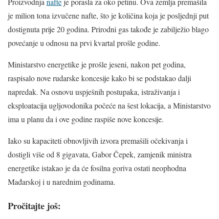
Proizvodnja
nafte
je porasla za oko petinu. Ova zemlja premašila
je milion tona izvučene nafte, što je količina koja je posljednji put
dostignuta prije 20 godina. Prirodni gas takođe je zabilježio blago
povećanje u odnosu na prvi kvartal prošle godine.
Ministarstvo energetike je prošle jeseni, nakon pet godina,
raspisalo nove rudarske koncesije kako bi se podstakao dalji
napredak. Na osnovu uspješnih postupaka, istraživanja i
eksploatacija ugljovodonika počeće na šest lokacija, a Ministarstvo
ima u planu da i ove godine raspiše nove koncesije.
Iako su kapaciteti obnovljivih izvora premašili očekivanja i
dostigli više od 8 gigavata, Gabor Čepek, zamjenik ministra
energetike istakao je da će fosilna goriva ostati neophodna
Mađarskoj i u narednim godinama.
Pročitajte još: