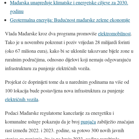
Mađarska unapređuje klimatske i energetske ciljeve za 2030.
godinu
Geotermalna energija: Budućnost mađarske zelene ekonomije
Vlada Mađarske kroz dva programa promoviše
elektromobilnost
.
Tako je u novembru pokrenut i poziv vrijedan 28 milijardi forinti
(oko 67 miliona eura), kako bi se uklonile takozvane bijele zone u
ruralnim područjima, odnosno dijelovi koji nemaju odgovarajuću
infrastrukturu za punjenje električnih vozila.
Projekat će doprinijeti tome da u narednim godinama na više od
100 lokacija bude postavljena nova infrastruktura za punjenje
električnih vozila
.
Podaci Mađarske regulatorne kancelarije za energetiku i
komunalne usluge pokazuju da je broj
punjača
zabilježio značajan
rast između 2022. i 2023. godine, sa gotovo 300 novih javnih
stanica za punjenje, što je na kraju 2023. godine rezultiralo