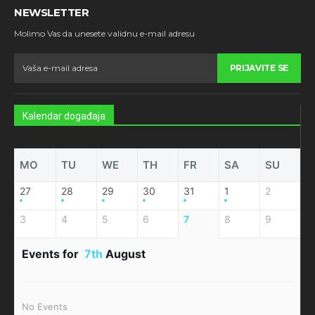
NEWSLETTER
Molimo Vas da unesete validnu e-mail adresu
PRIJAVITE SE
Kalendar događaja
MO
TU
WE
TH
FR
SA
SU
27
28
29
30
31
1
2
3
4
5
6
7
8
9
Events for
7th
August
No Events