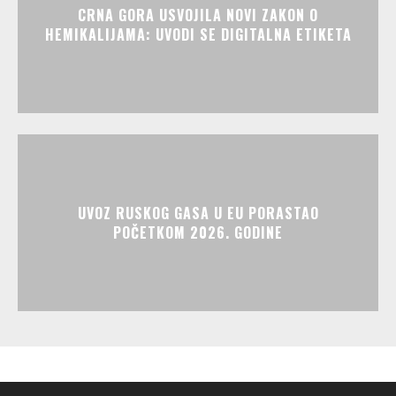
CRNA GORA USVOJILA NOVI ZAKON O
HEMIKALIJAMA: UVODI SE DIGITALNA ETIKETA
UVOZ RUSKOG GASA U EU PORASTAO
POČETKOM 2026. GODINE