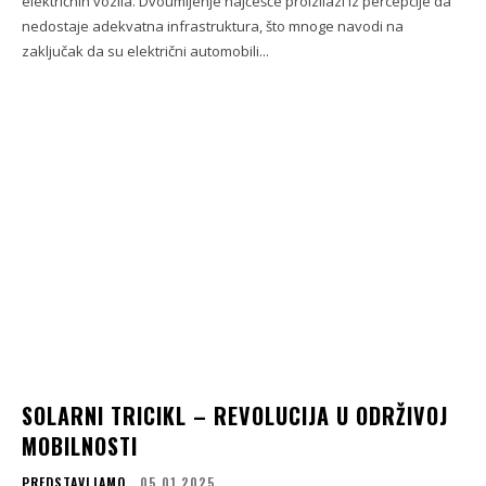
električnih vozila. Dvoumljenje najčešće proizilazi iz percepcije da
nedostaje adekvatna infrastruktura, što mnoge navodi na
zaključak da su električni automobili...
SOLARNI TRICIKL – REVOLUCIJA U ODRŽIVOJ
MOBILNOSTI
PREDSTAVLJAMO
05.01.2025