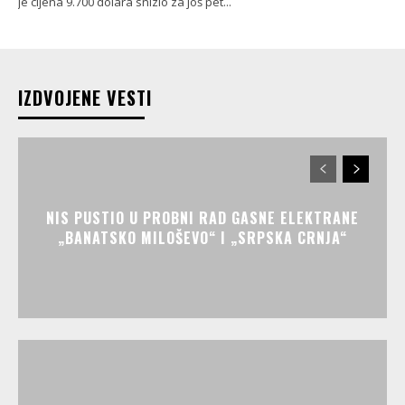
je cijena 9.700 dolara snizio za još pet...
IZDVOJENE VESTI
NIS PUSTIO U PROBNI RAD GASNE ELEKTRANE
„BANATSKO MILOŠEVO“ I „SRPSKA CRNJA“