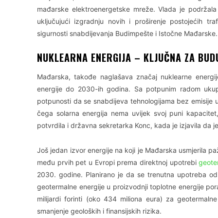
mađarske elektroenergetske mreže. Vlada je podržala ov
uključujući izgradnju novih i proširenje postojećih 
sigurnosti snabdijevanja Budimpešte i Istočne Mađarske.
NUKLEARNA ENERGIJA – KLJUČNA ZA BU
Mađarska, takođe naglašava značaj nuklearne energije
energije do 2030-ih godina. Sa potpunim radom uku
potpunosti da se snabdijeva tehnologijama bez emisije u
čega solarna energija nema uvijek svoj puni kapacite
potvrdila i državna sekretarka Konc, kada je izjavila da j
Još jedan izvor energije na koji je Mađarska usmjerila p
među prvih pet u Evropi prema direktnoj upotrebi
geote
2030. godine. Planirano je da se trenutna upotreba o
geotermalne energije u proizvodnji toplotne energije po
milijardi forinti (oko 434 miliona eura) za geotermalne
smanjenje geoloških i finansijskih rizika.