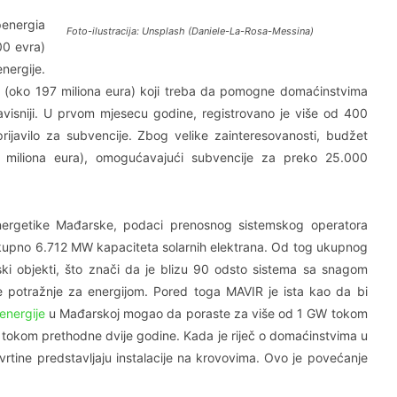
energia
Foto-ilustracija: Unsplash (Daniele-La-Rosa-Messina)
00 evra)
nergije.
ti (oko 197 miliona eura) koji treba da pomogne domaćinstvima
avisniji. U prvom mjesecu godine, registrovano je više od 400
ijavilo za subvencije. Zbog velike zainteresovanosti, budžet
9 miliona eura), omogućavajući subvencije za preko 25.000
nergetike Mađarske, podaci prenosnog sistemskog operatora
o ukupno 6.712 MW kapaciteta solarnih elektrana. Od tog ukupnog
jski objekti, što znači da je blizu 90 odsto sistema sa snagom
 potražnje za energijom. Pored toga MAVIR je ista kao da bi
energije
u Mađarskoj mogao da poraste za više od 1 GW tokom
m tokom prethodne dvije godine. Kada je riječ o domaćinstvima u
tvrtine predstavljaju instalacije na krovovima. Ovo je povećanje