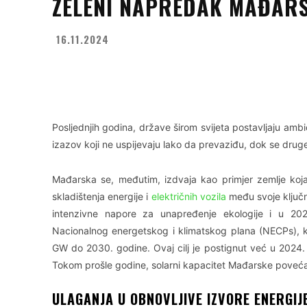
ZELENI NAPREDAK MAĐAR
16.11.2024
Facebook
X
WhatsApp
Posljednjih godina, države širom svijeta postavljaju ambic
izazov koji ne uspijevaju lako da prevaziđu, dok se dru
Mađarska se, međutim, izdvaja kao primjer zemlje koja oz
skladištenja energije i
električnih vozila
među svoje ključn
intenzivne napore za unapređenje ekologije i u 2024.
Nacionalnog energetskog i klimatskog plana (NECPs), ko
GW do 2030. godine. Ovaj cilj je postignut već u 2024. 
Tokom prošle godine, solarni kapacitet Mađarske poveća
ULAGANJA U OBNOVLJIVE IZVORE ENERGIJ