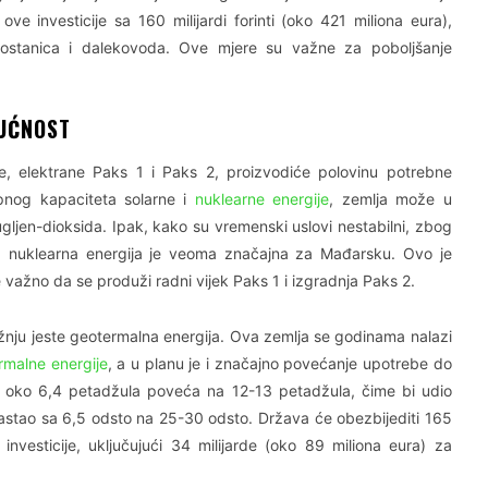
e investicije sa 160 milijardi forinti (oko 421 miliona eura),
trafostanica i dalekovoda. Ove mjere su važne za poboljšanje
DUĆNOST
, elektrane Paks 1 i Paks 2, proizvodiće polovinu potrebne
pnog kapaciteta solarne i
nuklearne energije
, zemlja može u
gljen-dioksida. Ipak, kako su vremenski uslovi nestabilni, zbog
t, nuklearna energija je veoma značajna za Mađarsku. Ovo je
e važno da se produži radni vijek Paks 1 i izgradnja Paks 2.
ažnju jeste geotermalna energija. Ova zemlja se godinama nalazi
rmalne energije
, a u planu je i značajno povećanje upotrebe do
d oko 6,4 petadžula poveća na 12-13 petadžula, čime bi udio
rastao sa 6,5 odsto na 25-30 odsto. Država će obezbijediti 165
 investicije, uključujući 34 milijarde (oko 89 miliona eura) za