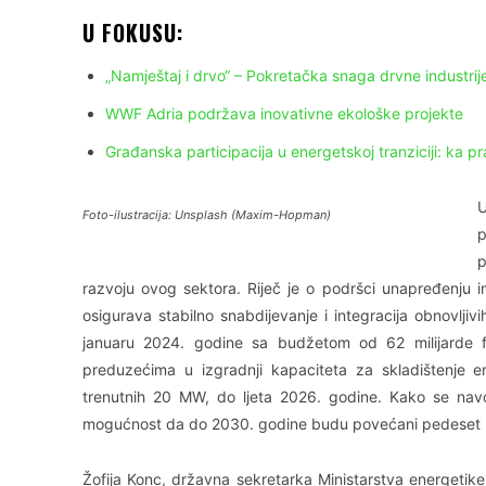
U FOKUSU:
„Namještaj i drvo“ – Pokretačka snaga drvne industrij
WWF Adria podržava inovativne ekološke projekte
Građanska participacija u energetskoj tranziciji: ka 
U
Foto-ilustracija: Unsplash (Maxim-Hopman)
p
p
razvoju ovog sektora. Riječ je o podršci unapređenju in
osigurava stabilno snabdijevanje i integracija obnovljiv
januaru 2024. godine sa budžetom od 62 milijarde fo
preduzećima u izgradnji kapaciteta za skladištenje e
trenutnih 20 MW, do ljeta 2026. godine. Kako se navod
mogućnost da do 2030. godine budu povećani pedeset 
Žofija Konc, državna sekretarka Ministarstva energetike,