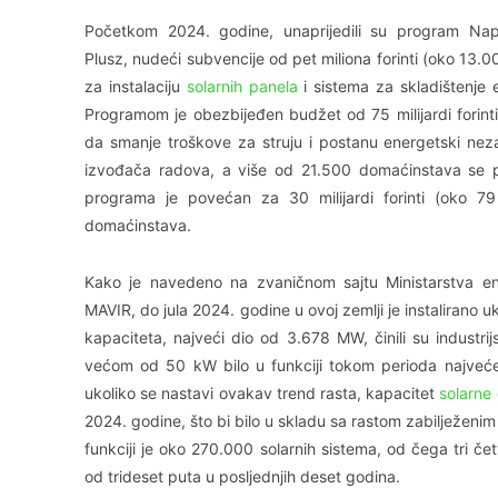
Početkom 2024. godine, unaprijedili su program Nap
Plusz, nudeći subvencije od pet miliona forinti (oko 13.0
za instalaciju
solarnih panela
i sistema za skladištenje e
Programom je obezbijeđen budžet od 75 milijardi forin
da smanje troškove za struju i postanu energetski nez
izvođača radova, a više od 21.500 domaćinstava se pr
programa je povećan za 30 milijardi forinti (oko 7
domaćinstava.
Kako je navedeno na zvaničnom sajtu Ministarstva e
MAVIR, do jula 2024. godine u ovoj zemlji je instaliran
kapaciteta, najveći dio od 3.678 MW, činili su industri
većom od 50 kW bilo u funkciji tokom perioda najveće
ukoliko se nastavi ovakav trend rasta, kapacitet
solarne 
2024. godine, što bi bilo u skladu sa rastom zabilježeni
funkciji je oko 270.000 solarnih sistema, od čega tri če
od trideset puta u posljednjih deset godina.