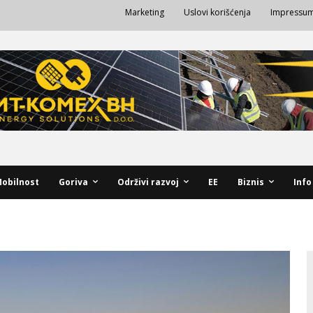
Marketing
Uslovi korišćenja
Impressu
obilnost
Goriva
Održivi razvoj
EE
Biznis
Info