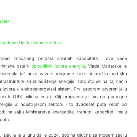
e BIH
pravednom i inkluzivnom društvu
sljed značajnog porasta solarnih kapaciteta i sve veće
rimjene ostalih
obnovljivih izvora energije
, Vlada Mađarske je
okrenula još neke važne programe kako bi pružila podršku
frastrukture za skladištenje energije, zato što se na taj način
ih izvora u elektroenergetski sistem. Prvi program otvoren je u
rinti (163 miliona eura). Cilj programa je bio da pomogne
nergije u industrijskom sektoru i to dvadeset puta većih od
i na sajtu Ministarstva energetike, trenutni kapaciteti imaju
puta.
 izjavila je u junu da je 2024. godina ključna za modernizaciju