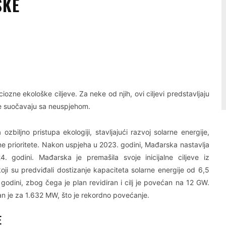
SKE
Linkedin
Viber
iozne ekološke ciljeve. Za neke od njih, ovi ciljevi predstavljaju
ge suočavaju sa neuspjehom.
biljno pristupa ekologiji, stavljajući razvoj solarne energije,
e prioritete. Nakon uspjeha u 2023. godini, Mađarska nastavlja
 godini. Mađarska je premašila svoje inicijalne ciljeve iz
ji su predviđali dostizanje kapaciteta solarne energije od 6,5
godini, zbog čega je plan revidiran i cilj je povećan na 12 GW.
n je za 1.632 MW, što je rekordno povećanje.
E