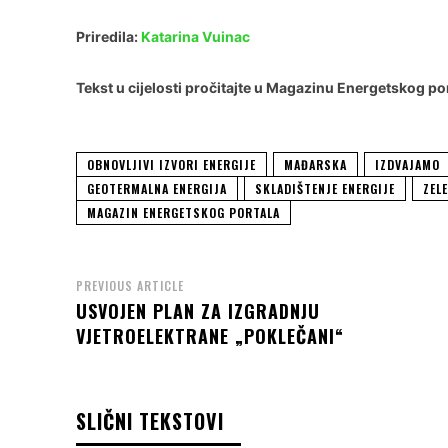
Priredila:
Katarina Vuinac
Tekst u cijelosti pročitajte u
Magazinu Energetskog po
OBNOVLJIVI IZVORI ENERGIJE
MAĐARSKA
IZDVAJAMO
GEOTERMALNA ENERGIJA
SKLADIŠTENJE ENERGIJE
ZEL
MAGAZIN ENERGETSKOG PORTALA
PREVIOUS ARTICLE
USVOJEN PLAN ZA IZGRADNJU
VJETROELEKTRANE „POKLEČANI“
SLIČNI TEKSTOVI