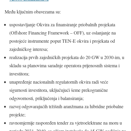
Među ključnim obavezama su:
uspostavljanje Okvira za finansiranje priobalnih projekata
(Offshore Financing Framework – OFF), uz oslanjanje na
postojeće instrumente poput TEN-E okvira i projekata od
zajedničkog interesa;
realizacija prvih zajedničkih projekata do 20 GW u 2030-im, u
skladu sa planovima saradnje operatora prijenosnih sistema i
investitora;
unapređenje nacionalnih regulatornih okvira radi veće
sigurnosti investitora, uključujući šeme prekogranične
odgovornosti, priključenja i balansiranja;
razvoj odgovarajućih tržišnih aranžmana za hibridne priobalne
projekte;
ravnomjernije raspoređen tender za vjetroelektrane na moru u
periodu 2031–2040, sa ciljem instalacije do 15 GW godišnje na