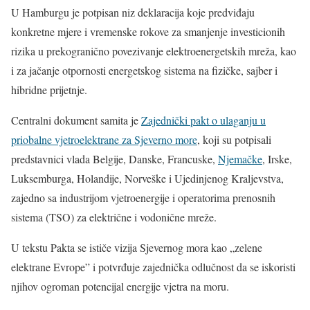
U Hamburgu je potpisan niz deklaracija koje predviđaju
konkretne mjere i vremenske rokove za smanjenje investicionih
rizika u prekogranično povezivanje elektroenergetskih mreža, kao
i za jačanje otpornosti energetskog sistema na fizičke, sajber i
hibridne prijetnje.
Centralni dokument samita je
Zajednički pakt o ulaganju u
priobalne vjetroelektrane za Sjeverno more
, koji su potpisali
predstavnici vlada Belgije, Danske, Francuske,
Njemačke
, Irske,
Luksemburga, Holandije, Norveške i Ujedinjenog Kraljevstva,
zajedno sa industrijom vjetroenergije i operatorima prenosnih
sistema (TSO) za električne i vodonične mreže.
U tekstu Pakta se ističe vizija Sjevernog mora kao „zelene
elektrane Evrope” i potvrđuje zajednička odlučnost da se iskoristi
njihov ogroman potencijal energije vjetra na moru.