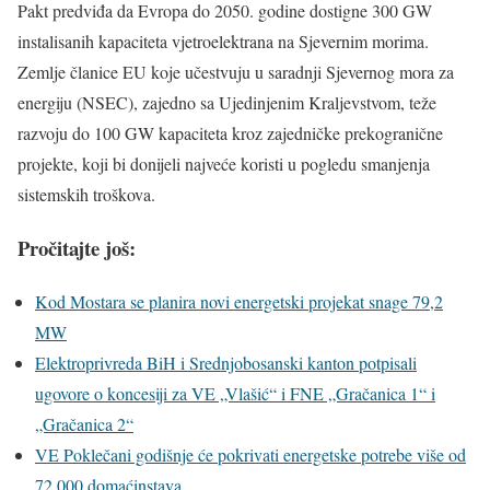
Pakt predviđa da Evropa do 2050. godine dostigne 300 GW
instalisanih kapaciteta vjetroelektrana na Sjevernim morima.
Zemlje članice EU koje učestvuju u saradnji Sjevernog mora za
energiju (NSEC), zajedno sa Ujedinjenim Kraljevstvom, teže
razvoju do 100 GW kapaciteta kroz zajedničke prekogranične
projekte, koji bi donijeli najveće koristi u pogledu smanjenja
sistemskih troškova.
Pročitajte još:
Kod Mostara se planira novi energetski projekat snage 79,2
MW
Elektroprivreda BiH i Srednjobosanski kanton potpisali
ugovore o koncesiji za VE „Vlašić“ i FNE „Gračanica 1“ i
„Gračanica 2“
VE Poklečani godišnje će pokrivati energetske potrebe više od
72.000 domaćinstava