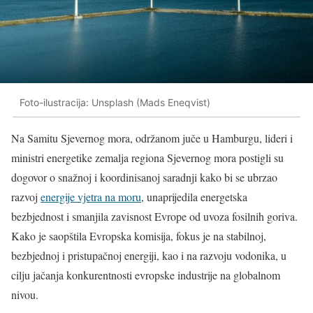
Foto-ilustracija: Unsplash (Mads Eneqvist)
Na Samitu Sjevernog mora, održanom juče u Hamburgu, lideri i
ministri energetike zemalja regiona Sjevernog mora postigli su
dogovor o snažnoj i koordinisanoj saradnji kako bi se ubrzao
razvoj
energije vjetra na moru
, unaprijedila energetska
bezbjednost i smanjila zavisnost Evrope od uvoza fosilnih goriva.
Kako je saopštila Evropska komisija, fokus je na stabilnoj,
bezbjednoj i pristupačnoj energiji, kao i na razvoju vodonika, u
cilju jačanja konkurentnosti evropske industrije na globalnom
nivou.