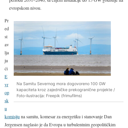
evropskom nivou.
Pr
ed
st
av
lja
ju
ći
E
Na Samitu Severnog mora dogovoreno 100 GW
vr
kapaciteta kroz zajedničke prekogranične projekte /
op
Foto-ilustracija: Freepik (frimufilms)
sk
u
komisiju
na samitu, komesar za energetiku i stanovanje Dan
Jergensen naglasio je da Evropa u turbulentnim geopolitičkim