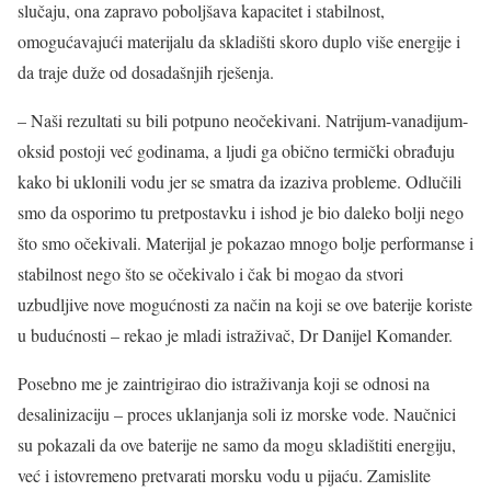
slučaju, ona zapravo poboljšava kapacitet i stabilnost,
omogućavajući materijalu da skladišti skoro duplo više energije i
da traje duže od dosadašnjih rješenja.
– Naši rezultati su bili potpuno neočekivani. Natrijum-vanadijum-
oksid postoji već godinama, a ljudi ga obično termički obrađuju
kako bi uklonili vodu jer se smatra da izaziva probleme. Odlučili
smo da osporimo tu pretpostavku i ishod je bio daleko bolji nego
što smo očekivali. Materijal je pokazao mnogo bolje performanse i
stabilnost nego što se očekivalo i čak bi mogao da stvori
uzbudljive nove mogućnosti za način na koji se ove baterije koriste
u budućnosti – rekao je mladi istraživač, Dr Danijel Komander.
Posebno me je zaintrigirao dio istraživanja koji se odnosi na
desalinizaciju – proces uklanjanja soli iz morske vode. Naučnici
su pokazali da ove baterije ne samo da mogu skladištiti energiju,
već i istovremeno pretvarati morsku vodu u pijaću. Zamislite