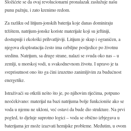
Složićete se da ovaj revolucionarni pronalazak zaslužuje našu
punu pažnju, i zato krenimo redom.
Za razliku od litijum-jonskih baterija koje danas dominiraju
tržištem, natrijum-jonske koriste materijale koji su jeftiniji,
dostupniji i ekološki prihvatljiviji. Litijum je skup i ograničen, a
njegova eksploatacija često ima ozbiljne posljedice po životnu
sredinu. Natrijum, sa druge strane, nalazi se svuda oko nas – u
zemlji, u morskoj vodi, u svakodnevnom životu. I upravo je ta
sveprisutnost ono što ga čini izuzetno zanimljivim za budućnost
energetike.
Istraživači su otkrili nešto što je, po njihovim riječima, potpuno
neočekivano: materijal na bazi natrijuma bolje funkcioniše ako se
voda u njemu ne ukloni, već ostavi da bude dio strukture. Na prvi
pogled, to djeluje suprotno logici – voda se obično izbjegava u
baterijama jer može izazvati hemijske probleme. Međutim, u ovom