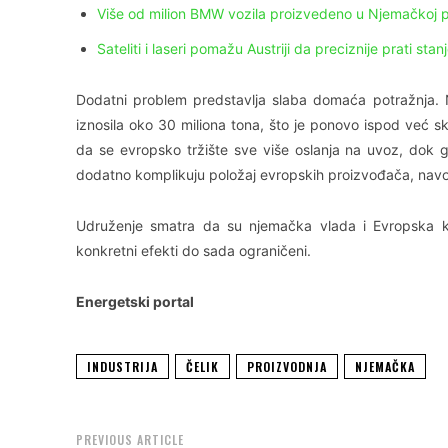
Više od milion BMW vozila proizvedeno u Njemačkoj p
Sateliti i laseri pomažu Austriji da preciznije prati sta
Dodatni problem predstavlja slaba domaća potražnja. 
iznosila oko 30 miliona tona, što je ponovo ispod već s
da se evropsko tržište sve više oslanja na uvoz, dok g
dodatno komplikuju položaj evropskih proizvođača, navo
Udruženje smatra da su njemačka vlada i Evropska ko
konkretni efekti do sada ograničeni.
Energetski portal
INDUSTRIJA
ČELIK
PROIZVODNJA
NJEMAČKA
PREVIOUS ARTICLE