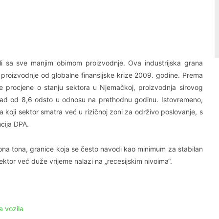
Linkedin
Viber
ali sa sve manjim obimom proizvodnje. Ova industrijska grana
 proizvodnje od globalne finansijske krize 2009. godine. Prema
je procjene o stanju sektora u Njemačkoj, proizvodnja sirovog
 pad od 8,6 odsto u odnosu na prethodnu godinu. Istovremeno,
a koji sektor smatra već u rizičnoj zoni za održivo poslovanje, s
cija DPA.
iona tona, granice koja se često navodi kao minimum za stabilan
ktor već duže vrijeme nalazi na „recesijskim nivoima“.
a vozila