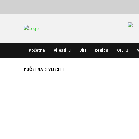
Početna
Vijesti
BiH
Region
OIE
M
POČETNA
VIJESTI