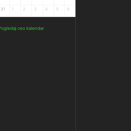
31
1
2
3
4
5
6
Pogledaj ceo kalendar