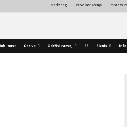
Marketing
Uslovi korišćenja
Impressu
obilnost
Goriva
Održivi razvoj
EE
Biznis
Info