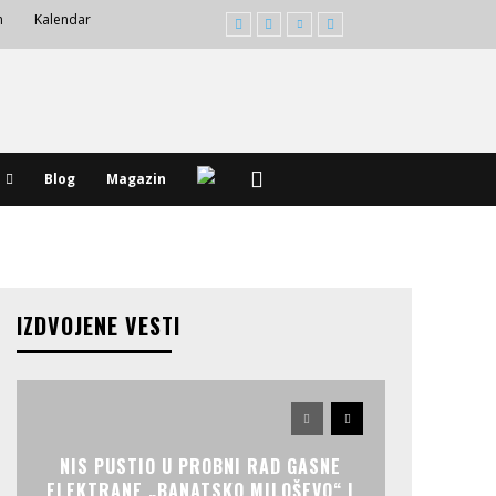
m
Kalendar
Blog
Magazin
IZDVOJENE VESTI
NIS PUSTIO U PROBNI RAD GASNE
ELEKTRANE „BANATSKO MILOŠEVO“ I