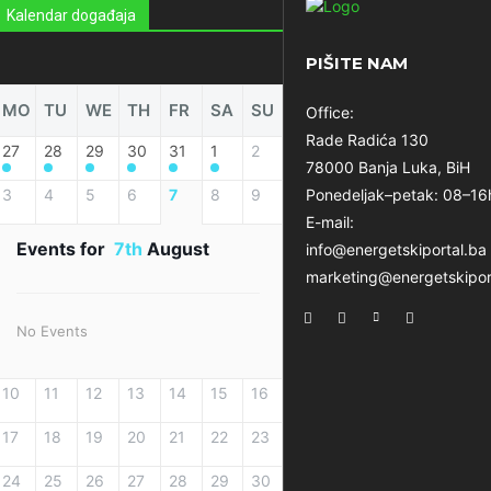
Kalendar događaja
PIŠITE NAM
MO
TU
WE
TH
FR
SA
SU
Office:
Rade Radića 130
27
28
29
30
31
1
2
78000 Banja Luka, BiH
3
4
5
6
7
8
9
Ponedeljak–petak: 08–16
E-mail:
Events for
7th
August
info@energetskiportal.ba
marketing@energetskipor
No Events
10
11
12
13
14
15
16
17
18
19
20
21
22
23
24
25
26
27
28
29
30