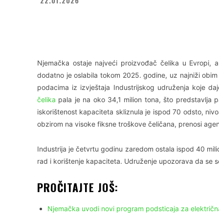
Facebook
X
WhatsApp
Njemačka ostaje najveći proizvođač čelika u Evropi, 
dodatno je oslabila tokom 2025. godine, uz najniži obim
podacima iz izvještaja Industrijskog udruženja koje da
čelika
pala je na oko 34,1 milion tona, što predstavlja
iskorištenost kapaciteta skliznula je ispod 70 odsto, nivo
obzirom na visoke fiksne troškove čeličana, prenosi agen
Industrija je četvrtu godinu zaredom ostala ispod 40 mil
rad i korištenje kapaciteta. Udruženje upozorava da se se
PROČITAJTE JOŠ:
Njemačka uvodi novi program podsticaja za električn