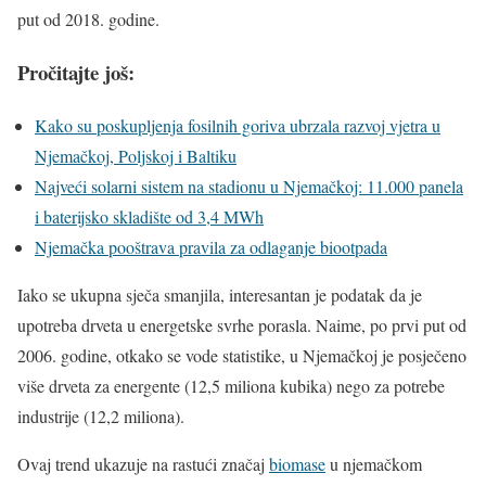
put od 2018. godine.
Pročitajte još:
Kako su poskupljenja fosilnih goriva ubrzala razvoj vjetra u
Njemačkoj, Poljskoj i Baltiku
Najveći solarni sistem na stadionu u Njemačkoj: 11.000 panela
i baterijsko skladište od 3,4 MWh
Njemačka pooštrava pravila za odlaganje biootpada
Iako se ukupna sječa smanjila, interesantan je podatak da je
upotreba drveta u energetske svrhe porasla. Naime, po prvi put od
2006. godine, otkako se vode statistike, u Njemačkoj je posječeno
više drveta za energente (12,5 miliona kubika) nego za potrebe
industrije (12,2 miliona).
Ovaj trend ukazuje na rastući značaj
biomase
u njemačkom