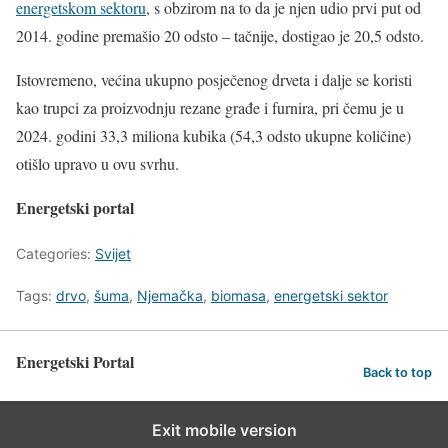
energetskom sektoru
, s obzirom na to da je njen udio prvi put od
2014. godine premašio 20 odsto – tačnije, dostigao je 20,5 odsto.
Istovremeno, većina ukupno posječenog drveta i dalje se koristi
kao trupci za proizvodnju rezane građe i furnira, pri čemu je u
2024. godini 33,3 miliona kubika (54,3 odsto ukupne količine)
otišlo upravo u ovu svrhu.
Energetski portal
Categories:
Svijet
Tags:
drvo
,
šuma
,
Njemačka
,
biomasa
,
energetski sektor
Energetski Portal
Back to top
Exit mobile version