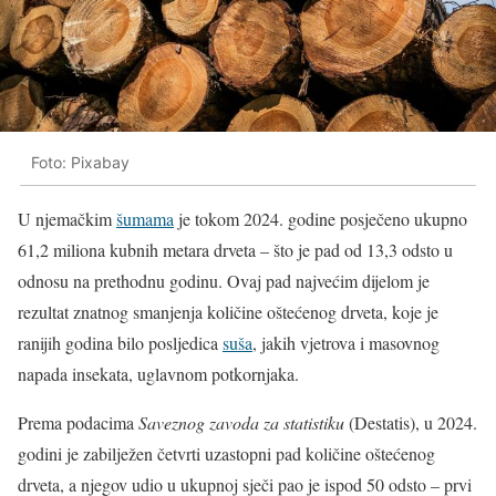
Foto: Pixabay
U njemačkim
šumama
je tokom 2024. godine posječeno ukupno
61,2 miliona kubnih metara drveta – što je pad od 13,3 odsto u
odnosu na prethodnu godinu. Ovaj pad najvećim dijelom je
rezultat znatnog smanjenja količine oštećenog drveta, koje je
ranijih godina bilo posljedica
suša
, jakih vjetrova i masovnog
napada insekata, uglavnom potkornjaka.
Prema podacima
Saveznog zavoda za statistiku
(Destatis), u 2024.
godini je zabilježen četvrti uzastopni pad količine oštećenog
drveta, a njegov udio u ukupnoj sječi pao je ispod 50 odsto – prvi