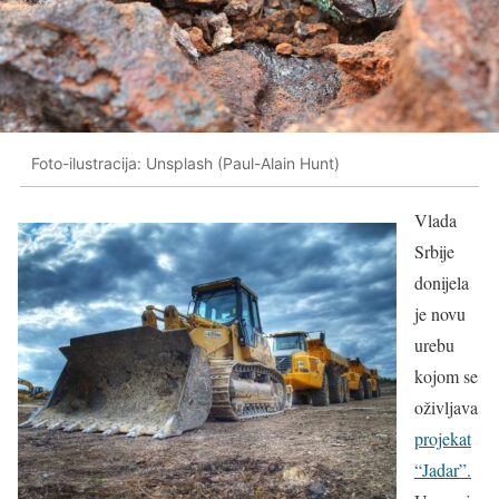
Foto-ilustracija: Unsplash (Paul-Alain Hunt)
Vlada
Srbije
donijela
je novu
urebu
kojom se
oživljava
projekat
“Jadar”.