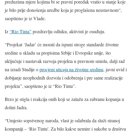
preduzima mjere kojima bi se pravni poredak vratio u stanje koje
je bilo prije donošenja uredbe koja je proglašena neustavnom“,
saopšteno je iz Vlade.
Iz
“Rio Tinta”
pozdravlju odluku, aktivisti je osuđuju.
“Projekat ‘Jadar’ će morati da ispuni stroge standarde životne
sredine u skladu sa propisima Srbije i Evropske unije, što
uključuje i nastavak razvoja projekta u pravnom smislu, dalji rad
na izradi Studije o
procjeni uticaja na životnu sredinu
, javni uvid i
dobijanje neophodnih dozvola i odobrenja i pre same realizacije
projekta”, saopšteno je iz “Rio Tinta”.
Brzo je stigla i reakcija onih koji se zalažu za zabranu kopanja u
dolini Jadra.
“Umjesto sopstvenog naroda, vlast je odabrala da služi stranoj
kompaniji – ‘Rio Tintu’. Za bilo kakve nemire i sukobe u društvu