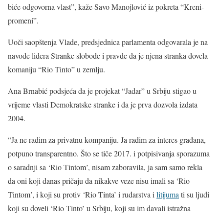
biće odgovorna vlast”, kaže Savo Manojlović iz pokreta “Kreni-
promeni”.
Uoči saopštenja Vlade, predsjednica parlamenta odgovarala je na
navode lidera Stranke slobode i pravde da je njena stranka dovela
komaniju “Rio Tinto” u zemlju.
Ana Brnabić podsjeća da je projekat “Jadar” u Srbiju stigao u
vrijeme vlasti Demokratske stranke i da je prva dozvola izdata
2004.
“Ja ne radim za privatnu kompaniju. Ja radim za interes građana,
potpuno transparentno. Što se tiče 2017. i potpisivanja sporazuma
o saradnji sa ‘Rio Tintom’, nisam zaboravila, ja sam samo rekla
da oni koji danas pričaju da nikakve veze nisu imali sa ‘Rio
Tintom’, i koji su protiv ‘Rio Tinta’ i rudarstva i
litijuma
ti su ljudi
koji su doveli ‘Rio Tinto’ u Srbiju, koji su im davali istražna