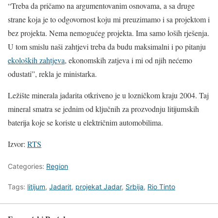
“Treba da pričamo na argumentovanim osnovama, a sa druge
strane koja je to odgovornost koju mi preuzimamo i sa projektom i
bez projekta. Nema nemogućeg projekta. Ima samo loših rješenja.
U tom smislu naši zahtjevi treba da budu maksimalni i po pitanju
ekoloških zahtjeva
, ekonomskih zatjeva i mi od njih nećemo
odustati”, rekla je ministarka.
Ležište minerala jadarita otkriveno je u lozničkom kraju 2004. Taj
mineral smatra se jednim od ključnih za prozvodnju litijumskih
baterija koje se koriste u električnim automobilima.
Izvor:
RTS
Categories:
Region
Tags:
litijum
,
Jadarit
,
projekat Jadar
,
Srbija
,
Rio Tinto