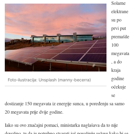
Solarne
elektrane
su po
prvi put
premašile
100
megavata
, a do
kraja
godine
Foto-ilustracija: Unsplash (manny-becerra)
očekuje
se
dostizanje 150 megavata iz energije sunca, u poređenju sa samo
20 megavata prije dvije godine.
Iako su ovo značajni pomaci, ministarka naglašava da to nije
dovoljno, te da je potrebno stvarati još povoljnije uslove kako bi se