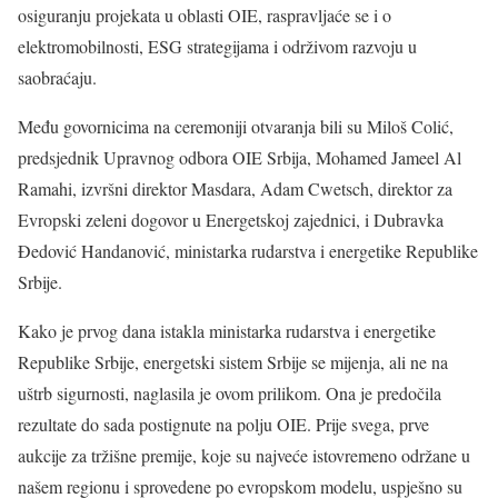
osiguranju projekata u oblasti OIE, raspravljaće se i o
elektromobilnosti, ESG strategijama i održivom razvoju u
saobraćaju.
Među govornicima na ceremoniji otvaranja bili su Miloš Colić,
predsjednik Upravnog odbora OIE Srbija, Mohamed Jameel Al
Ramahi, izvršni direktor Masdara, Adam Cwetsch, direktor za
Evropski zeleni dogovor u Energetskoj zajednici, i Dubravka
Đedović Handanović, ministarka rudarstva i energetike Republike
Srbije.
Kako je prvog dana istakla ministarka rudarstva i energetike
Republike Srbije, energetski sistem Srbije se mijenja, ali ne na
uštrb sigurnosti, naglasila je ovom prilikom. Ona je predočila
rezultate do sada postignute na polju OIE. Prije svega, prve
aukcije za tržišne premije, koje su najveće istovremeno održane u
našem regionu i sprovedene po evropskom modelu, uspješno su