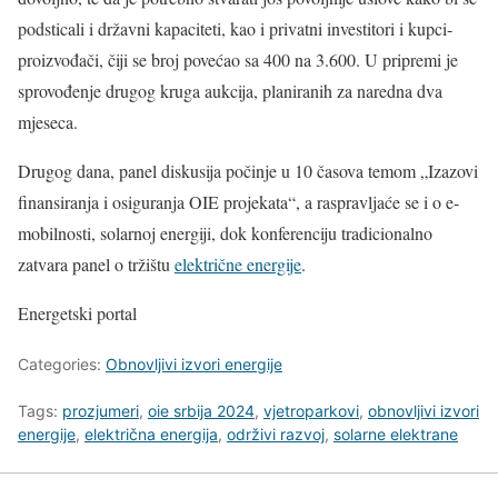
podsticali i državni kapaciteti, kao i privatni investitori i kupci-
proizvođači, čiji se broj povećao sa 400 na 3.600. U pripremi je
sprovođenje drugog kruga aukcija, planiranih za naredna dva
mjeseca.
Drugog dana, panel diskusija počinje u 10 časova temom „Izazovi
finansiranja i osiguranja OIE projekata“, a raspravljaće se i o e-
mobilnosti, solarnoj energiji, dok konferenciju tradicionalno
zatvara panel o tržištu
električne energije
.
Energetski portal
Categories:
Obnovljivi izvori energije
Tags:
prozjumeri
,
oie srbija 2024
,
vjetroparkovi
,
obnovljivi izvori
energije
,
električna energija
,
održivi razvoj
,
solarne elektrane