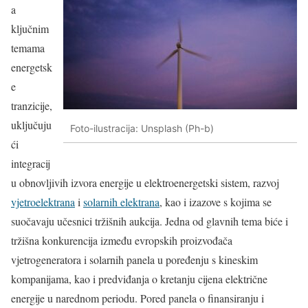
a
ključnim
temama
energetsk
e
tranzicije,
uključuju
Foto-ilustracija: Unsplash (Ph-b)
ći
integracij
u obnovljivih izvora energije u elektroenergetski sistem, razvoj
vjetroelektrana
i
solarnih elektrana
, kao i izazove s kojima se
suočavaju učesnici tržišnih aukcija. Jedna od glavnih tema biće i
tržišna konkurencija između evropskih proizvođača
vjetrogeneratora i solarnih panela u poređenju s kineskim
kompanijama, kao i predviđanja o kretanju cijena električne
energije u narednom periodu. Pored panela o finansiranju i