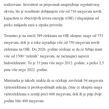
realizovane. Investitori su prepoznali unapređenje regulativnog
okvira, što je rezultiralo dobijanjem više od 716 megavata novih
kapaciteta iz obnovljivih izvora energije (OIE) i ulaganjima od
preko milijardu eura u srpsku privredu.
Trenutno je na mreži 389 elektrana na OIE ukupne snage od 753
megavata, dok je u toku izgradnja više od 750 megavata novih
elektrana na OIE. Do 2026. godine očekuje se da će Srbija imati
više od 1500 “zelenih” megavata, ne računajući najveće
hidroelektrane. To je 33 puta više nego 2012. godine, a preko 2,5
puta više nego 2022. godine.
Ministarka je takođe istakla da se očekuje završetak 94 megavata
vjetroelektrana iz prošlogodišnjih aukcija, čime će ukupna snaga
vjetroelektrana u zemlji preći 600 megavata, dok ih je prije dvije
godine bilo 400 megavata.