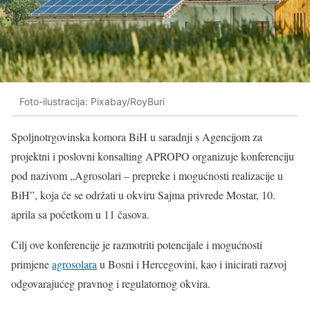
Foto-ilustracija: Pixabay/RoyBuri
Spoljnotrgovinska komora BiH u saradnji s Agencijom za
projektni i poslovni konsalting APROPO organizuje konferenciju
pod nazivom „Agrosolari – prepreke i mogućnosti realizacije u
BiH”, koja će se održati u okviru Sajma privrede Mostar, 10.
aprila sa početkom u 11 časova.
Cilj ove konferencije je razmotriti potencijale i mogućnosti
primjene
agrosolara
u Bosni i Hercegovini, kao i inicirati razvoj
odgovarajućeg pravnog i regulatornog okvira.