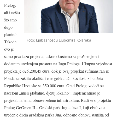
Prelog,
ali i nešto
što smo
dugo
planirali.
Foto: Ljubaznošću Ljubomira Kolareka
Takođe,
ovo je
samo prva faza projekta, uskoro krećemo sa proširenjem i
dodatnim uređenjem prostora na Jugu Preloga. Ukupna vrijednost
projekta je 625.200,45 eura, dok je ovaj projekat sufinansiran iz
Fonda za zaštitu okoliša i energetsku učinkovitost iz budžeta
Republike Hrvatske sa 350.000 eura. Grad Prelog, vodeći se
načelom „misli globalno, djeluj lokalno”, implementirao je
projekat na temu obnove zelene infrastrukture. Radi se o projektu
Prelog GoGreen II – Gradski park Jug – faza I, koji obuhvata
uređenje dijela gradskog parka Jug, odnosno obnovu staništa od