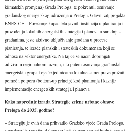
klimatskih promjena) Grada Preloga, te pokrenuli osnivanje
građanskog energetskog udruženja u Prelogu. Glavni cilj projekta
ENES-CE – Povećanje kapaciteta javnih institucija u planiranju i
provođenju lokalnih energetskih strategija i planova u saradnji sa
građanima, jeste aktivno uključivanje građana u procese
planiranja, te izrade planskih i strateških dokumenata koji se
odnose na sektor energetike. Na taj će se način doprinijeti
održivom regionalnom razvoju, i to putem osnivanja građanskih
energetskih grupa koje će jedinicama lokalne samouprave pružati
pomoć i potporu (bottom-up princip) kod planiranja i kasnije
implementacije energetskih strategija i planova.
Kako napreduje izrada Strategije zelene urbane obnove
Preloga do 2035. godine?
– Strategiju je ovih dana prihvatilo Gradsko vjeće Grada Preloga,
a predstavlja temeljni dokument koji će usmjeravati budući razvoj