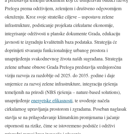
Preloga prema održivijem, zelenijem i društveno odgovornijem
okruženju. Kroz svoje strateške ciljeve – uspostavu zelene
infrastrukture, podsticanje projekata cirkularne ekonomije,
integrisanje održivosti u planske dokumente Grada, edukaciju
javnosti te izgradnju kvalitetnih baza podataka. Strategija će
doprinijeti stvaranju funkcionalnijeg urbanog prostora i
unaprijeđenju svakodnevnog života naših sugrađana. Strategija
zelene urbane obnove Grada Preloga predstavlja srednjoročnu
viziju razvoja za razdoblje od 2025. do 2035. godine i daje
smjernice za razvoj zelene infrastrukture, integraciju rješenja
temeljenih na prirodi (NBS rješenja – nature-based solutions),
unaprijeđenje
energetske efikasnosti
, te uvođenje načela
cirkularnog upravljanja prostorom i zgradama. Poseban naglasak
stavlja se na prilagođavanje klimatskim promjenama i jačanje
otpornosti na rizike, čime se istovremeno podstiče i održivi
privredni razvoj kroz inovacije i ulaganja.