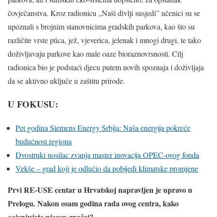
čovječanstva. Kroz radionicu „Naši divlji susjedi” učenici su se
upoznali s brojnim stanovnicima gradskih parkova, kao što su
različite vrste ptica, jež, vjeverica, jelenak i mnogi drugi, te tako
doživljavaju parkove kao male oaze bioraznovrsnosti. Cilj
radionica bio je podstaći djecu putem novih spoznaja i doživljaja
da se aktivno uključe u zaštitu prirode.
U FOKUSU:
Pet godina Siemens Energy Srbija: Naša energija pokreće
budućnost regiona
Dvostruki nosilac zvanja master inovacija OPEC-ovog fonda
Vekše – grad koji je odlučio da pobijedi klimatske promjene
Prvi RE-USE centar u Hrvatskoj napravljen je upravo u
Prelogu. Nakon osam godina rada ovog centra, kako
ocjenjujete njegov značaj?