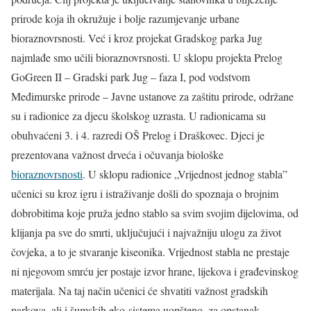
prirode koja ih okružuje i bolje razumjevanje urbane
bioraznovrsnosti. Već i kroz projekat Gradskog parka Jug
najmlađe smo učili bioraznovrsnosti. U sklopu projekta Prelog
GoGreen II – Gradski park Jug – faza I, pod vodstvom
Međimurske prirode – Javne ustanove za zaštitu prirode, održane
su i radionice za djecu školskog uzrasta. U radionicama su
obuhvaćeni 3. i 4. razredi OŠ Prelog i Draškovec. Djeci je
prezentovana važnost drveća i očuvanja biološke
bioraznovrsnosti
. U sklopu radionice „Vrijednost jednog stabla”
učenici su kroz igru i istraživanje došli do spoznaja o brojnim
dobrobitima koje pruža jedno stablo sa svim svojim dijelovima, od
klijanja pa sve do smrti, uključujući i najvažniju ulogu za život
čovjeka, a to je stvaranje kiseonika. Vrijednost stabla ne prestaje
ni njegovom smrću jer postaje izvor hrane, lijekova i građevinskog
materijala. Na taj način učenici će shvatiti važnost gradskih
parkova, ali i šumskih eko-sistema uopšteno, za opstanak