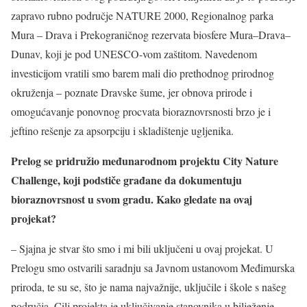
zapravo rubno područje NATURE 2000, Regionalnog parka
Mura – Drava i Prekograničnog rezervata biosfere Mura–Drava–
Dunav, koji je pod UNESCO-vom zaštitom. Navedenom
investicijom vratili smo barem mali dio prethodnog prirodnog
okruženja – poznate Dravske šume, jer obnova prirode i
omogućavanje ponovnog procvata bioraznovrsnosti brzo je i
jeftino rešenje za apsorpciju i skladištenje ugljenika.
Prelog se pridružio međunarodnom projektu City Nature
Challenge, koji podstiče građane da dokumentuju
bioraznovrsnost u svom gradu. Kako gledate na ovaj
projekat?
– Sjajna je stvar što smo i mi bili uključeni u ovaj projekat. U
Prelogu smo ostvarili saradnju sa Javnom ustanovom Međimurska
priroda, te su se, što je nama najvažnije, uključile i škole s našeg
područja. Cilj projekta je uključivanje stanovnika u bilježenje