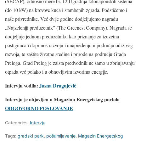
(SECAP), odnosno mere br. 12 Ugradnja fotonaponskih sistema
(do 10 kW) na krovove kuća i stambenih zgrada. Podstičemo i
naše privrednike. Već dvije godine dodjeljujemo nagradu
„Najzeleniji preduzetnik” (The Greenest Company). Nagrada se
dodjeljuje jednom preduzetniku kao priznanje za izuzetna
postignuća i doprinos razvoju i unapređenju u području održivog
razvoja, te zaštite životne sredine i prirode na području Grada
Preloga. Grad Prelog je zaista predvodnik ne samo u zbrinjavanju
otpada već polako i u obnovljivim izvorima energije.
Intervju vodila:
Jasna Dragojević
Intervju je objavljen u
Magazinu Energetskog portala
ODGOVORNO POSLOVANJE
Categories:
Intervju
Tags:
gradski park
,
pošumljavanje
,
Magazin Energetskog