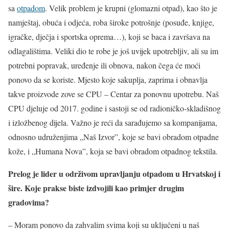
sa
otpadom
. Velik problem je krupni (glomazni otpad), kao što je
namještaj, obuća i odjeća, roba široke potrošnje (posuđe, knjige,
igračke, dječja i sportska oprema…), koji se baca i završava na
odlagalištima. Veliki dio te robe je još uvijek upotrebljiv, ali su im
potrebni popravak, uređenje ili obnova, nakon čega će moći
ponovo da se koriste. Mjesto koje sakuplja, zaprima i obnavlja
takve proizvode zove se CPU – Centar za ponovnu upotrebu. Naš
CPU djeluje od 2017. godine i sastoji se od radioničko-skladišnog
i izložbenog dijela. Važno je reći da sarađujemo sa kompanijama,
odnosno udruženjima „Naš Izvor”, koje se bavi obradom otpadne
kože, i „Humana Nova”, koja se bavi obradom otpadnog tekstila.
Prelog je lider u održivom upravljanju otpadom u Hrvatskoj i
šire. Koje prakse biste izdvojili kao primjer drugim
gradovima?
– Moram ponovo da zahvalim svima koji su uključeni u naš