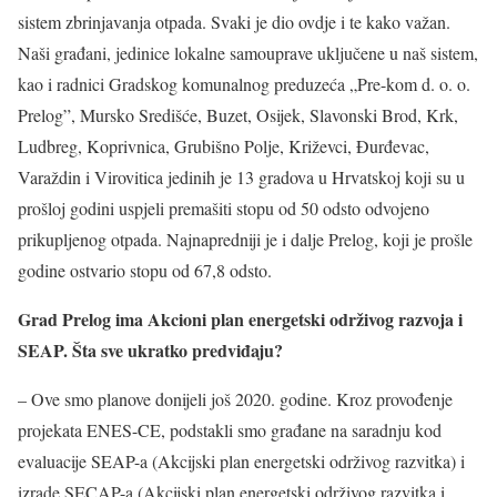
sistem zbrinjavanja otpada. Svaki je dio ovdje i te kako važan.
Naši građani, jedinice lokalne samouprave uključene u naš sistem,
kao i radnici Gradskog komunalnog preduzeća „Pre-kom d. o. o.
Prelog”, Mursko Središće, Buzet, Osijek, Slavonski Brod, Krk,
Ludbreg, Koprivnica, Grubišno Polje, Križevci, Đurđevac,
Varaždin i Virovitica jedinih je 13 gradova u Hrvatskoj koji su u
prošloj godini uspjeli premašiti stopu od 50 odsto odvojeno
prikupljenog otpada. Najnapredniji je i dalje Prelog, koji je prošle
godine ostvario stopu od 67,8 odsto.
Grad Prelog ima Akcioni plan energetski održivog razvoja i
SEAP. Šta sve ukratko predviđaju?
– Ove smo planove donijeli još 2020. godine. Kroz provođenje
projekata ENES-CE, podstakli smo građane na saradnju kod
evaluacije SEAP-a (Akcijski plan energetski održivog razvitka) i
izrade SECAP-a (Akcijski plan energetski održivog razvitka i