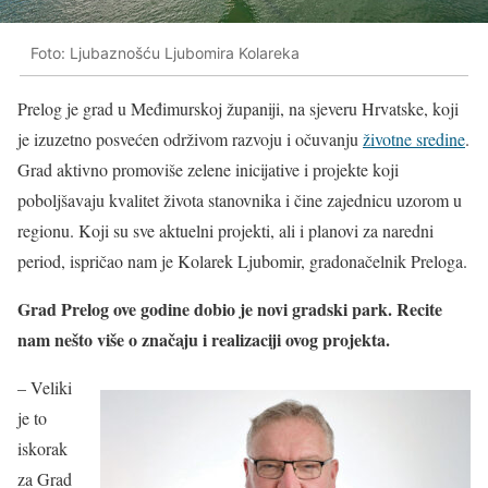
Foto: Ljubaznošću Ljubomira Kolareka
Prelog je grad u Međimurskoj županiji, na sjeveru Hrvatske, koji
je izuzetno posvećen održivom razvoju i očuvanju
životne sredine
.
Grad aktivno promoviše zelene inicijative i projekte koji
poboljšavaju kvalitet života stanovnika i čine zajednicu uzorom u
regionu. Koji su sve aktuelni projekti, ali i planovi za naredni
period, ispričao nam je Kolarek Ljubomir, gradonačelnik Preloga.
Grad Prelog ove godine dobio je novi gradski park. Recite
nam nešto više o značaju i realizaciji ovog projekta.
– Veliki
je to
iskorak
za Grad