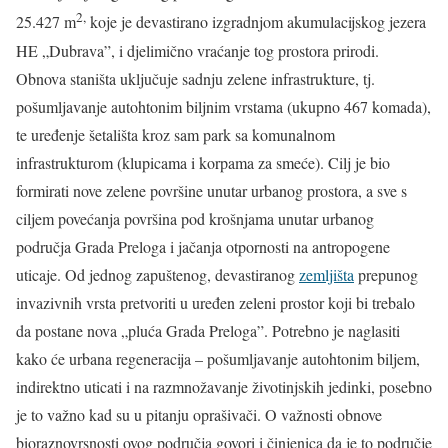
2,
25.427 m
koje je devastirano izgradnjom akumulacijskog jezera
HE „Dubrava”, i djelimično vraćanje tog prostora prirodi.
Obnova staništa uključuje sadnju zelene infrastrukture, tj.
pošumljavanje autohtonim biljnim vrstama (ukupno 467 komada),
te uređenje šetališta kroz sam park sa komunalnom
infrastrukturom (klupicama i korpama za smeće). Cilj je bio
formirati nove zelene površine unutar urbanog prostora, a sve s
ciljem povećanja površina pod krošnjama unutar urbanog
područja Grada Preloga i jačanja otpornosti na antropogene
uticaje. Od jednog zapuštenog, devastiranog
zemljišta
prepunog
invazivnih vrsta pretvoriti u uređen zeleni prostor koji bi trebalo
da postane nova „pluća Grada Preloga”. Potrebno je naglasiti
kako će urbana regeneracija – pošumljavanje autohtonim biljem,
indirektno uticati i na razmnožavanje životinjskih jedinki, posebno
je to važno kad su u pitanju oprašivači. O važnosti obnove
bioraznovrsnosti ovog područja govori i činjenica da je to područje