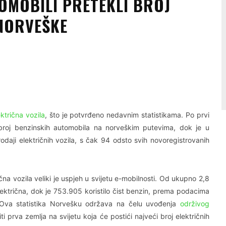
OMOBILI PRETEKLI BROJ
NORVEŠKE
Linkedin
Viber
ektrična vozila
, što je potvrđeno nedavnim statistikama. Po prvi
je broj benzinskih automobila na norveškim putevima, dok je u
odaji električnih vozila, s čak 94 odsto svih novoregistrovanih
čna vozila veliki je uspjeh u svijetu e-mobilnosti. Od ukupno 2,8
električna, dok je 753.905 koristilo čist benzin, prema podacima
 Ova statistika Norvešku održava na čelu uvođenja
održivog
prva zemlja na svijetu koja će postići najveći broj električnih