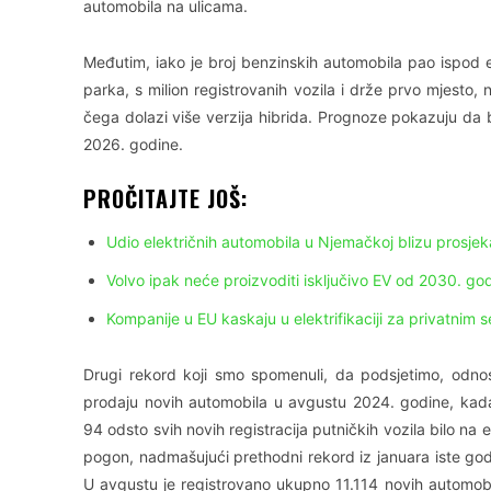
automobila na ulicama.
Međutim, iako je broj benzinskih automobila pao ispod el
parka, s milion registrovanih vozila i drže prvo mjesto,
čega dolazi više verzija hibrida. Prognoze pokazuju da b
2026. godine.
PROČITAJTE JOŠ:
Udio električnih automobila u Njemačkoj blizu prosje
Volvo ipak neće proizvoditi isključivo EV od 2030. go
Kompanije u EU kaskaju u elektrifikaciji za privatnim 
Drugi rekord koji smo spomenuli, da podsjetimo, odno
prodaju novih automobila u avgustu 2024. godine, kad
94 odsto svih novih registracija putničkih vozila bilo na e
pogon, nadmašujući prethodni rekord iz januara iste godin
U avgustu je registrovano ukupno 11.114 novih automobil