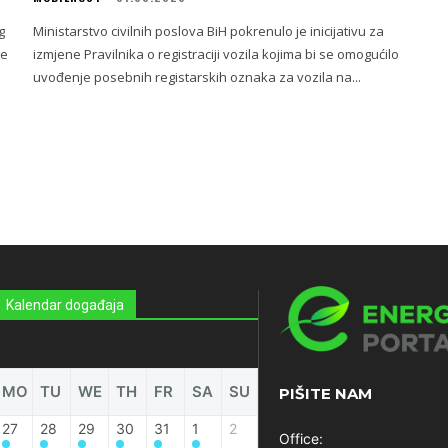
g
Ministarstvo civilnih poslova BiH pokrenulo je inicijativu za
ne
izmjene Pravilnika o registraciji vozila kojima bi se omogućilo
uvođenje posebnih registarskih oznaka za vozila na...
Kalendar događaja
MO
TU
WE
TH
FR
SA
SU
PIŠITE NAM
27
28
29
30
31
1
2
Office: