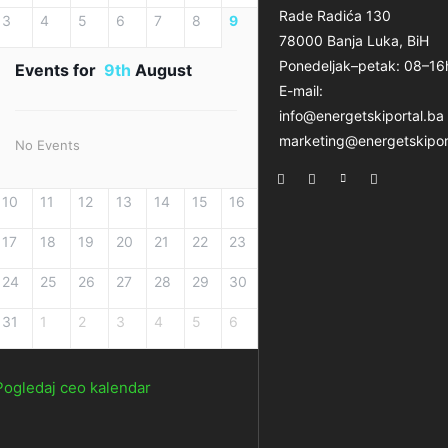
Rade Radića 130
3
4
5
6
7
8
9
78000 Banja Luka, BiH
Ponedeljak–petak: 08–16
Events for
9th
August
E-mail:
info@energetskiportal.ba
marketing@energetskipor
No Events
10
11
12
13
14
15
16
17
18
19
20
21
22
23
24
25
26
27
28
29
30
31
1
2
3
4
5
6
Pogledaj ceo kalendar