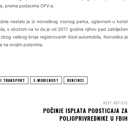
ine, prema podacima OFV-a.
obila nestalo je iz norveškog voznog parka, uglavnom u korist
ozila, s obzirom na to da je od 2017. godine njihov pad zabilježen
i zbog velikog broja registrovanih dizel automobila, Norveška je
la na svojim putevima.
VI TRANSPORT
E-MOBILNOST
BENZINCI
NEXT ARTICLE
POČINJE ISPLATA PODSTICAJA ZA
POLJOPRIVREDNIKE U FBIH