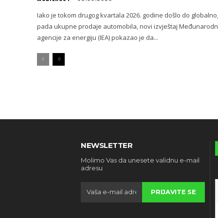
Iako je tokom drugog kvartala 2026. godine došlo do globalno
pada ukupne prodaje automobila, novi izvještaj Međunarod
agencije za energiju (IEA) pokazao je da...
NEWSLETTER
Molimo Vas da unesete validnu e-mail
adresu
PRIJAVITE SE