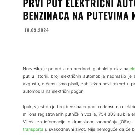
PRVI PUT ELEKTRIČNI AUT
BENZINACA NA PUTEVIMA 
18.09.2024
Facebook
X
WhatsApp
Norveška je potvrdila da predvodi globalni prelaz na
el
put u istoriji, broj električnih automobila nadmašio 
avgustu, o čemu smo pisali, zabilježen novi rekord u pr
automobila na električni pogon.
Ipak, vijest da je broj benzinaca pao u odnosu na elektri
miliona registrovanih putničkih vozila, 754.303 su bila 
Vijeća za informacije o drumskom saobraćaju (OFV).
transporta
u svakodnevni život. Nije nemoguće da će biti 