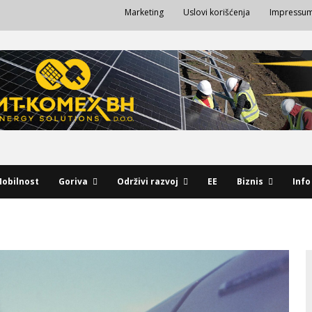
Marketing
Uslovi korišćenja
Impressu
obilnost
Goriva
Održivi razvoj
EE
Biznis
Info