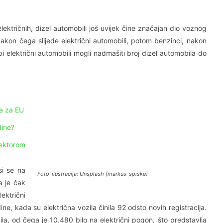
ektričnih, dizel automobili još uvijek čine značajan dio voznog
 nakon čega slijede električni automobili, potom benzinci, nakon
i električni automobili mogli nadmašiti broj dizel automobila do
ka za EU
dine?
sektorom
si se na
Foto-ilustracija: Unsplash (markus-spiske)
a je čak
lektrični
e, kada su električna vozila činila 92 odsto novih registracija.
a, od čega je 10.480 bilo na električni pogon, što predstavlja