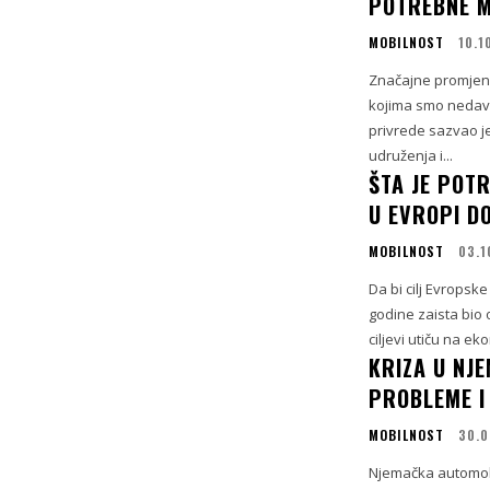
POTREBNE M
MOBILNOST
10.1
Značajne promjene, 
kojima smo nedavn
privrede sazvao j
udruženja i...
ŠTA JE POT
U EVROPI D
MOBILNOST
03.1
Da bi cilj Evropsk
godine zaista bio 
ciljevi utiču na ek
KRIZA U NJ
PROBLEME I
MOBILNOST
30.
Njemačka automobi