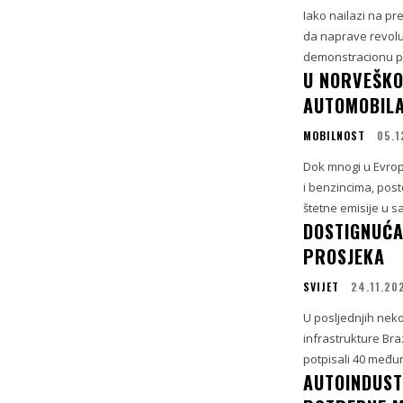
Iako nailazi na pr
da naprave revoluc
demonstracionu pro
U NORVEŠKO
AUTOMOBIL
MOBILNOST
05.1
Dok mnogi u Evropi
i benzincima, post
štetne emisije u sa
DOSTIGNUĆA
PROSJEKA
SVIJET
24.11.20
U posljednjih neko
infrastrukture Br
potpisali 40 međun
AUTOINDUST