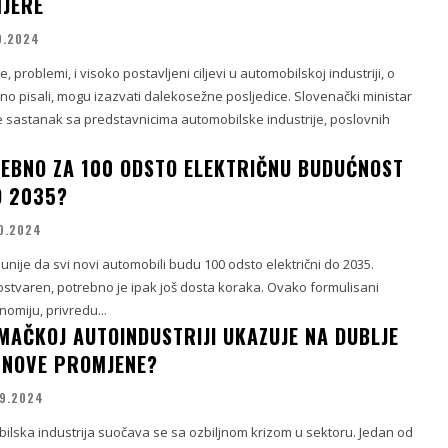
JERE
0.2024
problemi, i visoko postavljeni ciljevi u automobilskoj industriji, o
o pisali, mogu izazvati dalekosežne posljedice. Slovenački ministar
e sastanak sa predstavnicima automobilske industrije, poslovnih
REBNO ZA 100 ODSTO ELEKTRIČNU BUDUĆNOST
O 2035?
0.2024
e unije da svi novi automobili budu 100 odsto električni do 2035.
ostvaren, potrebno je ipak još dosta koraka. Ovako formulisani
onomiju, privredu...
EMAČKOJ AUTOINDUSTRIJI UKAZUJE NA DUBLJE
 NOVE PROMJENE?
09.2024
lska industrija suočava se sa ozbiljnom krizom u sektoru. Jedan od