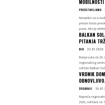
MOBILNOSTI
PREDSTAVLJAMO
Nerijetko se e-mob
pritom često presk
pune. Ako je elektr
BALKAN SOL
PITANJA TR
BIH
23.01.2026
Banja Luka će 26. 
regionalnog centra
održan Balkan Sola
VRDNIK DOM
OBNOVLJIVOJ
DOGAĐAJI
26.01
Najveća regionaln
2025, održaće se 1