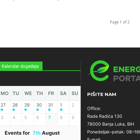
Page 1 of 2
Kalendar događaja
MO
TU
WE
TH
FR
SA
SU
PIŠITE NAM
27
28
29
30
31
1
2
Office:
Rade Radića 130
3
4
5
6
7
8
9
78000 Banja Luka, BiH
Ponedeljak–petak: 08–16
Events for
7th
August
E-mail: