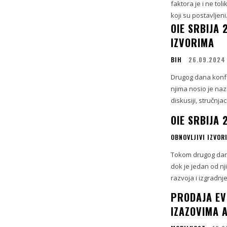
faktora je i ne tol
koji su postavljeni.
OIE SRBIJA
IZVORIMA
BIH
26.09.2024
Drugog dana konfe
njima nosio je naziv 
diskusiji, stručnja
OIE SRBIJA
OBNOVLJIVI IZVORI
Tokom drugog dana 
dok je jedan od nj
razvoja i izgradnje
PRODAJA EV
IZAZOVIMA 