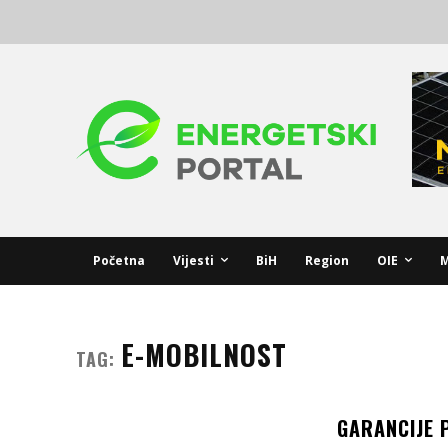
Početna
Vijesti
BiH
Region
OIE
M
E-MOBILNOST
TAG:
GARANCIJE 