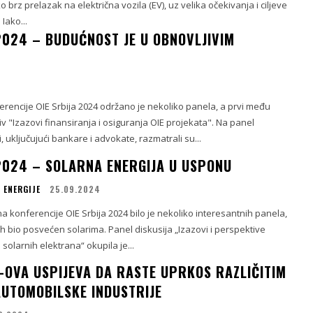
iko brz prelazak na električna vozila (EV), uz velika očekivanja i ciljeve
 Iako...
 2024 – BUDUĆNOST JE U OBNOVLJIVIM
rencije OIE Srbija 2024 održano je nekoliko panela, a prvi među
"Izazovi finansiranja i osiguranja OIE projekata". Na panel
ci, uključujući bankare i advokate, razmatrali su...
 2024 – SOLARNA ENERGIJA U USPONU
 ENERGIJE
25.09.2024
konferencije OIE Srbija 2024 bilo je nekoliko interesantnih panela,
ih bio posvećen solarima. Panel diskusija „Izazovi i perspektive
 solarnih elektrana“ okupila je...
-OVA USPIJEVA DA RASTE UPRKOS RAZLIČITIM
AUTOMOBILSKE INDUSTRIJE