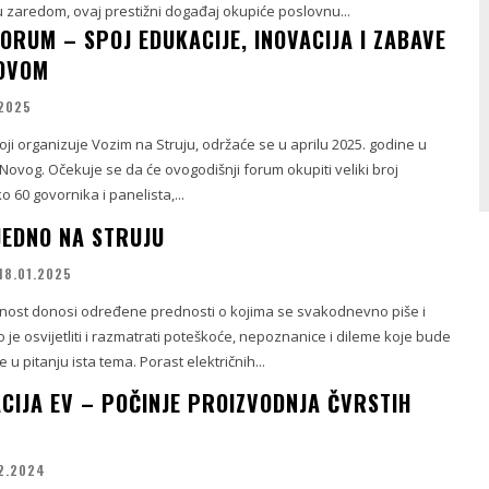
u zaredom, ovaj prestižni događaj okupiće poslovnu...
ORUM – SPOJ EDUKACIJE, INOVACIJA I ZABAVE
NOVOM
.2025
oji organizuje Vozim na Struju, održaće se u aprilu 2025. godine u
ovog. Očekuje se da će ovogodišnji forum okupiti veliki broj
60 govornika i panelista,...
JEDNO NA STRUJU
18.01.2025
nost donosi određene prednosti o kojima se svakodnevno piše i
je osvijetliti i razmatrati poteškoće, nepoznanice i dileme koje bude
 u pitanju ista tema. Porast električnih...
CIJA EV – POČINJE PROIZVODNJA ČVRSTIH
2.2024