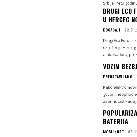
Srbija. Petu godin
DRUGI ECO F
U HERCEG 
DOGAĐAJI
22.01
Drugi Eco Forum, k
okruženju Herceg N
ambasadora, preko 
VOZIM BEZB
PREDSTAVLJAMO
Kako elektromobil
govori, neophodno 
zabrinutost kada je
POPULARIZA
BATERIJA
MOBILNOST
09.1