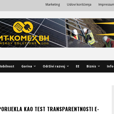
Marketing
Uslovi korišćenja
Impressu
obilnost
Goriva
Održivi razvoj
EE
Biznis
Info
PORIJEKLA KAO TEST TRANSPARENTNOSTI E-