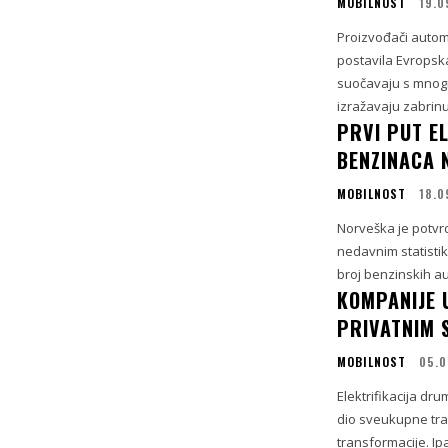
MOBILNOST
19.0
Proizvođači automo
postavila Evropska
suočavaju s mnogi
izražavaju zabrinut
PRVI PUT E
BENZINACA 
MOBILNOST
18.0
Norveška je potvrd
nedavnim statistik
broj benzinskih a
KOMPANIJE U
PRIVATNIM
MOBILNOST
05.
Elektrifikacija dr
dio sveukupne tran
transformacije. Ipa