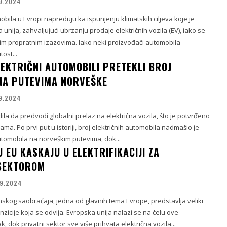
9.2024
bila u Evropi napreduju ka ispunjenju klimatskih ciljeva koje je
 unija, zahvaljujući ubrzanju prodaje električnih vozila (EV), iako se
m propratnim izazovima. Iako neki proizvođači automobila
ost...
LEKTRIČNI AUTOMOBILI PRETEKLI BROJ
NA PUTEVIMA NORVEŠKE
9.2024
ila da predvodi globalni prelaz na električna vozila, što je potvrđeno
ama. Po prvi put u istoriji, broj električnih automobila nadmašio je
utomobila na norveškim putevima, dok...
 EU KASKAJU U ELEKTRIFIKACIJI ZA
 SEKTOROM
09.2024
umskog saobraćaja, jedna od glavnih tema Evrope, predstavlja veliki
zicije koja se odvija. Evropska unija nalazi se na čelu ove
k, dok privatni sektor sve više prihvata električna vozila...