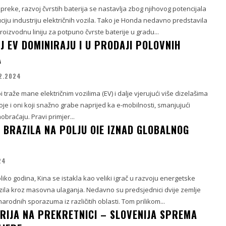
epreke, razvoj čvrstih baterija se nastavlja zbog njihovog potencijala
iju industriju električnih vozila. Tako je Honda nedavno predstavila
izvodnu liniju za potpuno čvrste baterije u gradu...
J EV DOMINIRAJU I U PRODAJI POLOVNIH
A
2.2024
 traže mane električnim vozilima (EV) i dalje vjerujući više dizelašima
oje i oni koji snažno grabe naprijed ka e-mobilnosti, smanjujući
obraćaju. Pravi primjer...
 BRAZILA NA POLJU OIE IZNAD GLOBALNOG
24
liko godina, Kina se istakla kao veliki igrač u razvoju energetske
azila kroz masovna ulaganja. Nedavno su predsjednici dvije zemlje
arodnih sporazuma iz različitih oblasti. Tom prilikom...
RIJA NA PREKRETNICI – SLOVENIJA SPREMA