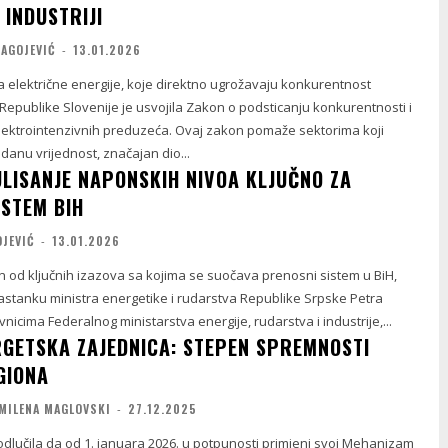
 INDUSTRIJI
RAGOJEVIĆ
-
13.01.2026
a električne energije, koje direktno ugrožavaju konkurentnost
epublike Slovenije je usvojila Zakon o podsticanju konkurentnosti i
lektrointenzivnih preduzeća. Ovaj zakon pomaže sektorima koji
danu vrijednost, značajan dio...
ULISANJE NAPONSKIH NIVOA KLJUČNO ZA
ISTEM BIH
OJEVIĆ
-
13.01.2026
n od ključnih izazova sa kojima se suočava prenosni sistem u BiH,
astanku ministra energetike i rudarstva Republike Srpske Petra
nicima Federalnog ministarstva energije, rudarstva i industrije,...
RGETSKA ZAJEDNICA: STEPEN SPREMNOSTI
GIONA
MILENA MAGLOVSKI
-
27.12.2025
odlučila da od 1. januara 2026. u potpunosti primjeni svoj Mehanizam