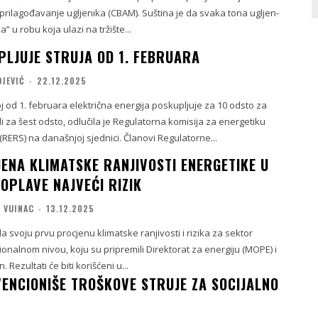
rilagođavanje ugljenika (CBAM). Suština je da svaka tona ugljen-
 u robu koja ulazi na tržište...
PLJUJE STRUJA OD 1. FEBRUARA
OJEVIĆ
-
22.12.2025
j od 1. februara električna energija poskupljuje za 10 odsto za
i za šest odsto, odlučila je Regulatorna komisija za energetiku
RERS) na današnjoj sjednici. Članovi Regulatorne...
ENA KLIMATSKE RANJIVOSTI ENERGETIKE U
POPLAVE NAJVEĆI RIZIK
 VUINAC
-
13.12.2025
la svoju prvu procjenu klimatske ranjivosti i rizika za sektor
onalnom nivou, koju su pripremili Direktorat za energiju (MOPE) i
n. Rezultati će biti korišćeni u...
ENCIONIŠE TROŠKOVE STRUJE ZA SOCIJALNO