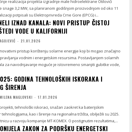
inje realizacija projekta izgradnje male hidroelektrane Otilovići
e snage 3,2 MW, sa planiranom godišnjom proizvodnjom od oko 11
izaciji potpisali su Elektroprivreda Crne Gore (EPCG) i...
ELI IZNAD KANALA: NOVI PRISTUP ČISTOJ
UŠTEDI VODE U KALIFORNIJI
AGOJEVIĆ
-
21.01.2026
 inovativni pristup korištenju solarne energije koji bi mogao značajno
upravljanja vodnim i energetskim resursima. Postavljanjem solarnih
la za navodnjavanje moguće je istovremeno smanjiti gubitke vode,
025: GODINA TEHNOLOŠKIH ISKORAKA I
G ŠIRENJA
MILENA MAGLOVSKI
-
17.01.2026
 projekti, tehnološki iskoraci, snažan zaokret ka baterijskim
 tehnologijama, kao i širenje na regionalna tržišta, obilježili su 2025.
tnicu u razvoju kompanije MT-KOMEX. O postignutim rezultatima,...
DONIJELA ZAKON ZA PODRŠKU ENERGETSKI