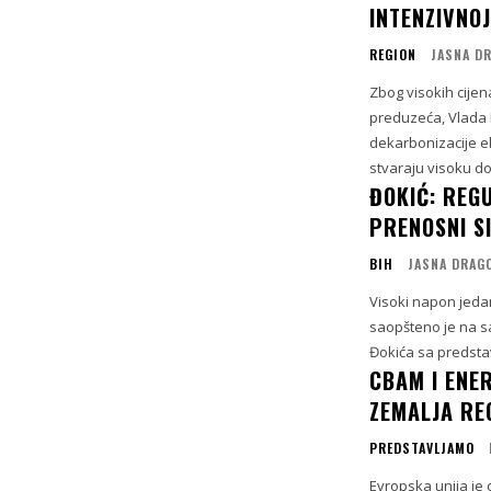
INTENZIVNOJ
REGION
JASNA D
Zbog visokih cijen
preduzeća, Vlada R
dekarbonizacije e
stvaraju visoku do
ĐOKIĆ: REG
PRENOSNI S
BIH
JASNA DRAG
Visoki napon jeda
saopšteno je na s
Đokića sa predstav
CBAM I ENE
ZEMALJA RE
PREDSTAVLJAMO
Evropska unija je 