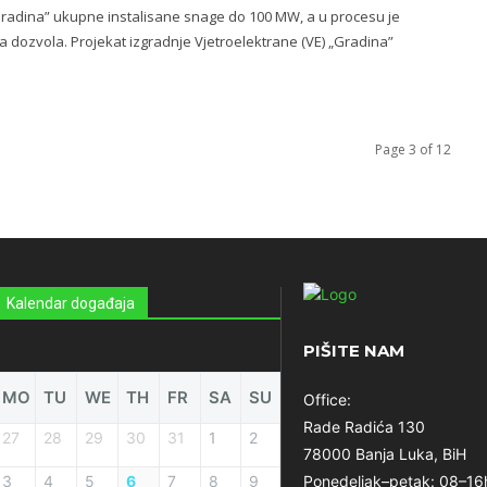
Gradina” ukupne instalisane snage do 100 MW, a u procesu je
 dozvola. Projekat izgradnje Vjetroelektrane (VE) „Gradina”
Page 3 of 12
Kalendar događaja
PIŠITE NAM
MO
TU
WE
TH
FR
SA
SU
Office:
Rade Radića 130
27
28
29
30
31
1
2
78000 Banja Luka, BiH
3
4
5
6
7
8
9
Ponedeljak–petak: 08–16