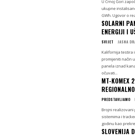
U Crnoj Gori započ
ukupne instalisan
GWh. Ugovor o real
SOLARNI PAN
ENERGIJI I 
SVIJET
JASNA DR
Kalifornija testira
promijeniti način 
panela iznad kana
očuvati...
MT-KOMEX 2
REGIONALNO
PREDSTAVLJAMO
Brojni realizovani
sistemima i tracker
godinu kao prekre
SLOVENIJA 