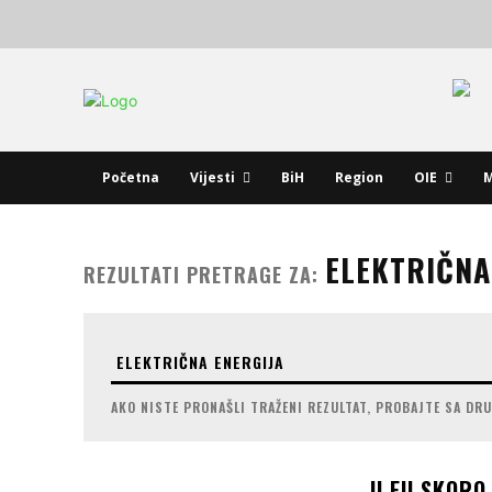
Početna
Vijesti
BiH
Region
OIE
M
ELEKTRIČNA
REZULTATI PRETRAGE ZA:
AKO NISTE PRONAŠLI TRAŽENI REZULTAT, PROBAJTE SA DR
U EU SKORO 