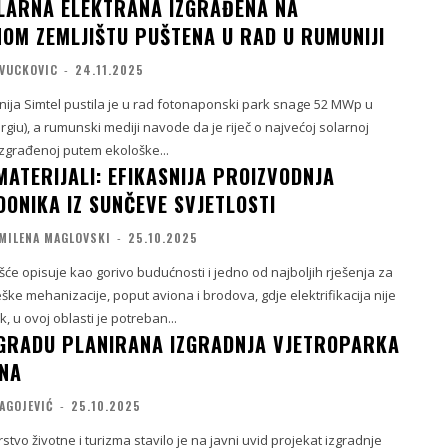
LARNA ELEKTRANA IZGRAĐENA NA
OM ZEMLJIŠTU PUŠTENA U RAD U RUMUNIJI
 VUCKOVIC
-
24.11.2025
a Simtel pustila je u rad fotonaponski park snage 52 MWp u
giu), a rumunski mediji navode da je riječ o najvećoj solarnoj
 izgrađenoj putem ekološke...
MATERIJALI: EFIKASNIJA PROIZVODNJA
DONIKA IZ SUNČEVE SVJETLOSTI
MILENA MAGLOVSKI
-
25.10.2025
će opisuje kao gorivo budućnosti i jedno od najboljih rješenja za
ške mehanizacije, poput aviona i brodova, gdje elektrifikacija nije
k, u ovoj oblasti je potreban...
GRADU PLANIRANA IZGRADNJA VJETROPARKA
INA
AGOJEVIĆ
-
25.10.2025
stvo životne i turizma stavilo je na javni uvid projekat izgradnje