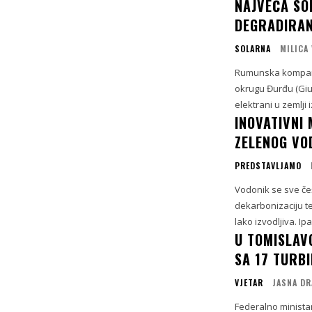
NAJVEĆA SO
DEGRADIRAN
SOLARNA
MILICA
Rumunska kompanij
okrugu Đurđu (Giur
elektrani u zemlji
INOVATIVNI 
ZELENOG VO
PREDSTAVLJAMO
Vodonik se sve češ
dekarbonizaciju te
lako izvodljiva. Ipa
U TOMISLAV
SA 17 TURB
VJETAR
JASNA DR
Federalno ministar