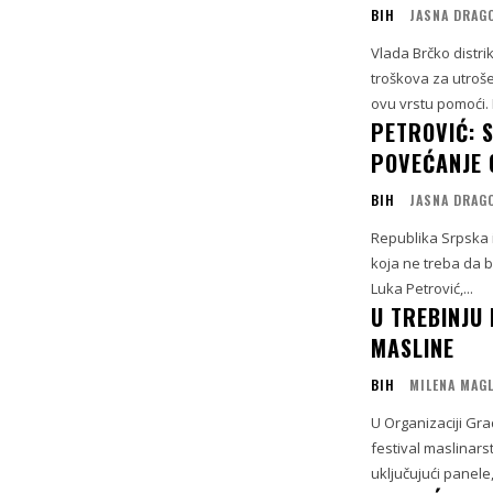
BIH
JASNA DRAG
Vlada Brčko distri
troškova za utroše
ovu vrstu pomoći.
PETROVIĆ: 
POVEĆANJE 
BIH
JASNA DRAG
Republika Srpska i
koja ne treba da b
Luka Petrović,...
U TREBINJU 
MASLINE
BIH
MILENA MAG
U Organizaciji Gra
festival maslinarst
uključujući panele,