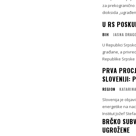
za prekogranično p
dioksida „ugrađena”
U RS POSKU
BIH
JASNA DRAG
U Republici Srpsko
građane, a privred
Republike Srpske (
PRVA PROCJ
SLOVENIJI: 
REGION
KATARINA
Slovenija je objavi
energetike na naci
Institut Jožef Stefa
BRČKO SUBV
UGROŽENE