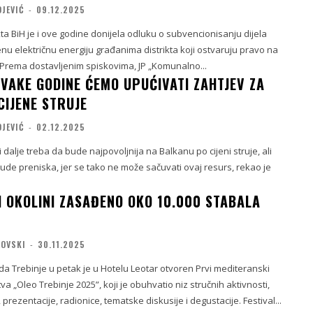
OJEVIĆ
-
09.12.2025
kta BiH je i ove godine donijela odluku o subvencionisanju dijela
nu električnu energiju građanima distrikta koji ostvaruju pravo na
 Prema dostavljenim spiskovima, JP „Komunalno...
SVAKE GODINE ĆEMO UPUĆIVATI ZAHTJEV ZA
CIJENE STRUJE
OJEVIĆ
-
02.12.2025
 dalje treba da bude najpovoljnija na Balkanu po cijeni struje, ali
ude preniska, jer se tako ne može sačuvati ovaj resurs, rekao je
I OKOLINI ZASAĐENO OKO 10.000 STABALA
LOVSKI
-
30.11.2025
da Trebinje u petak je u Hotelu Leotar otvoren Prvi mediteranski
va „Oleo Trebinje 2025”, koji je obuhvatio niz stručnih aktivnosti,
 prezentacije, radionice, tematske diskusije i degustacije. Festival...