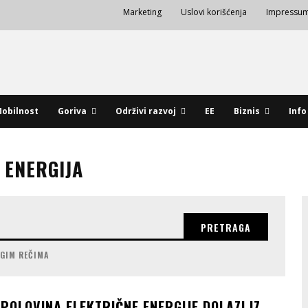
Marketing
Uslovi korišćenja
Impressu
obilnost
Goriva
Održivi razvoj
EE
Biznis
Info
 ENERGIJA
PRETRAGA
UGIM REČIMA
POLOVINA ELEKTRIČNE ENERGIJE DOLAZI IZ