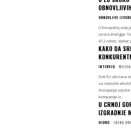
OBNOVLJIVI
OBNOVLJIVI IZVORI
U Evropskoj uniji j
izvora energije. T
47,2 odsto. Vjetar 
KAKO DA SR
KONKURENTN
INTERVJU
MILICA
Dok EU ubrzava zel
sa rastućim ekolo
Asocijacija srpske
kompanije iz...
U CRNOJ GO
IZGRADNJE M
HIDRO
JASNA DR