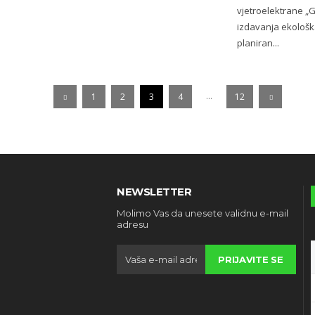
vjetroelektrane „
izdavanja ekološka
planiran...
...
1
2
3
4
12
NEWSLETTER
Molimo Vas da unesete validnu e-mail
adresu
PRIJAVITE SE