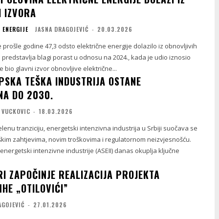
H IZVORA
 ENERGIJE
JASNA DRAGOJEVIĆ
-
20.03.2026
e prošle godine 47,3 odsto električne energije dolazilo iz obnovljivih
o predstavlja blagi porast u odnosu na 2024., kada je udio iznosio
je bio glavni izvor obnovljive električne...
PSKA TEŠKA INDUSTRIJA OSTANE
A DO 2030.
 VUCKOVIC
-
18.03.2026
enu tranziciju, energetski intenzivna industrija u Srbiji suočava se
škim zahtjevima, novim troškovima i regulatornom neizvjesnošću.
 energetski intenzivne industrije (ASEII) danas okuplja ključne
RI ZAPOČINJE REALIZACIJA PROJEKTA
HE „OTILOVIĆI”
AGOJEVIĆ
-
27.01.2026