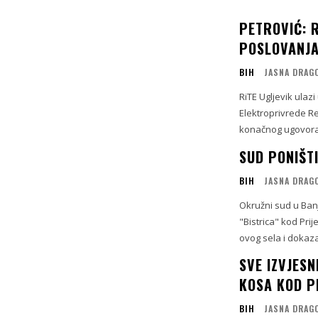
PETROVIĆ: R
POSLOVANJA;
BIH
JASNA DRAG
RiTE Ugljevik ulaz
Elektroprivrede Republike 
konačnog ugovora 
SUD PONIŠT
BIH
JASNA DRAG
Okružni sud u Banj
"Bistrica" kod Pri
ovog sela i dokazal
SVE IZVJES
KOSA KOD P
BIH
JASNA DRAG