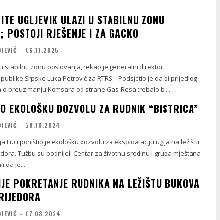
ITE UGLJEVIK ULAZI U STABILNU ZONU
 POSTOJI RJEŠENJE I ZA GACKO
OJEVIĆ
-
06.11.2025
i u stabilnu zonu poslovanja, rekao je generalni direktor
Srpske Luka Petrović za RTRS. Podsjetio je da bi prijedlog
o preuzimanju Komsara od strane Gas-Resa trebalo bi...
IO EKOLOŠKU DOZVOLU ZA RUDNIK “BISTRICA”
OJEVIĆ
-
28.10.2024
a Luci poništio je ekološku dozvolu za eksploataciju uglja na ležištu
jedora. Tužbu su podnijeli Centar za životnu sredinu i grupa mještana
i da je...
NIJE POKRETANJE RUDNIKA NA LEŽIŠTU BUKOVA
RIJEDORA
OJEVIĆ
-
07.08.2024