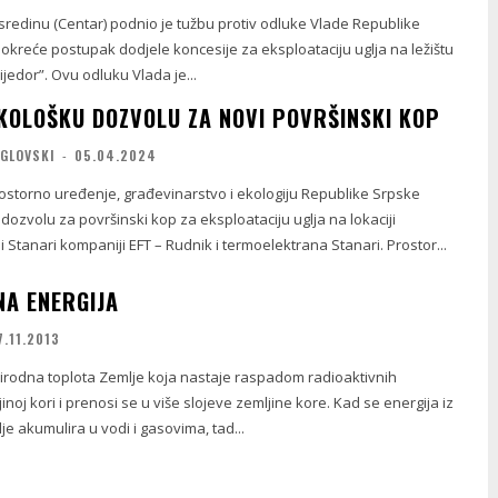
sredinu (Centar) podnio je tužbu protiv odluke Vlade Republike
okreće postupak dodjele koncesije za eksploataciju uglja na ležištu
jedor”. Ovu odluku Vlada je...
EKOLOŠKU DOZVOLU ZA NOVI POVRŠINSKI KOP
AGLOVSKI
-
05.04.2024
rostorno uređenje, građevinarstvo i ekologiju Republike Srpske
 dozvolu za površinski kop za eksploataciju uglja na lokaciji
i Stanari kompaniji EFT – Rudnik i termoelektrana Stanari. Prostor...
A ENERGIJA
7.11.2013
irodna toplota Zemlje koja nastaje raspadom radioaktivnih
noj kori i prenosi se u više slojeve zemljine kore. Kad se energija iz
je akumulira u vodi i gasovima, tad...