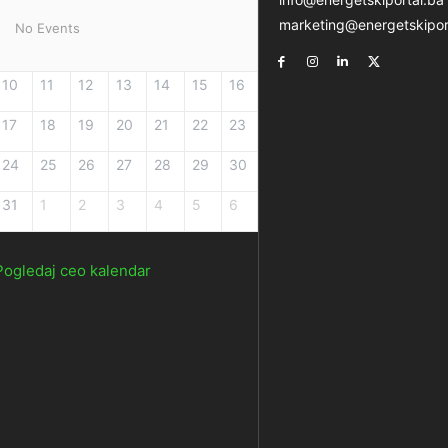
marketing@energetskipor
No Events
10
11
12
13
14
15
16
17
18
19
20
21
22
23
24
25
26
27
28
29
30
31
1
2
3
4
5
6
Pogledaj ceo kalendar