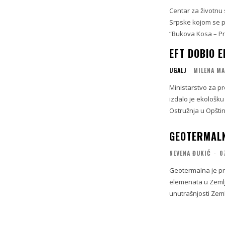
Centar za životnu 
Srpske kojom se p
“Bukova Kosa – Pri
EFT DOBIO 
UGALJ
MILENA M
Ministarstvo za p
izdalo je ekološku
Ostružnja u Opštin
GEOTERMALN
NEVENA ĐUKIĆ
-
0
Geotermalna je pr
elemenata u Zemlji
unutrašnjosti Zeml