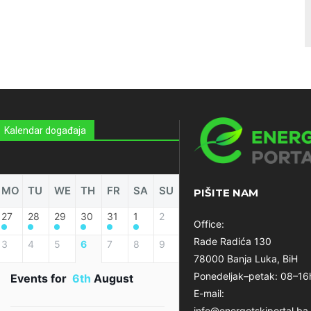
Kalendar događaja
MO
TU
WE
TH
FR
SA
SU
PIŠITE NAM
27
28
29
30
31
1
2
Office:
Rade Radića 130
3
4
5
6
7
8
9
78000 Banja Luka, BiH
Ponedeljak–petak: 08–16
Events for
6th
August
E-mail:
info@energetskiportal.ba