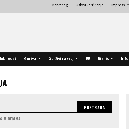
Marketing
Uslovi korišćenja
Impressu
obilnost
Goriva
Održivi razvoj
EE
Biznis
Info
JA
PRETRAGA
UGIM REČIMA