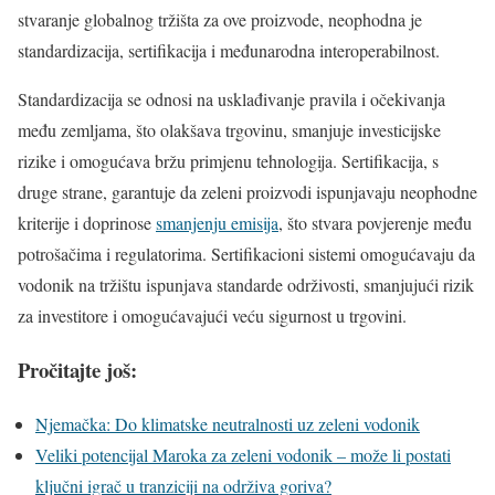
stvaranje globalnog tržišta za ove proizvode, neophodna je
standardizacija, sertifikacija i međunarodna interoperabilnost.
Standardizacija se odnosi na usklađivanje pravila i očekivanja
među zemljama, što olakšava trgovinu, smanjuje investicijske
rizike i omogućava bržu primjenu tehnologija. Sertifikacija, s
druge strane, garantuje da zeleni proizvodi ispunjavaju neophodne
kriterije i doprinose
smanjenju emisija
, što stvara povjerenje među
potrošačima i regulatorima. Sertifikacioni sistemi omogućavaju da
vodonik na tržištu ispunjava standarde održivosti, smanjujući rizik
za investitore i omogućavajući veću sigurnost u trgovini.
Pročitajte još:
Njemačka: Do klimatske neutralnosti uz zeleni vodonik
Veliki potencijal Maroka za zeleni vodonik – može li postati
ključni igrač u tranziciji na održiva goriva?