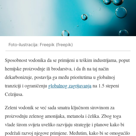
Foto-ilustracija: Freepik (freepik)
Sposobnost vodonika da se primijeni u teškim industrijama, poput
hemijske proizvodnje ili brodarstva, i da ih na taj način
dekarbonizuje, postavlja ga među prioritetima u globalnoj
tranziciji i ograničenju
globalnog zagrijavanja
na 1.5 stepeni
Celzijusa.
Zeleni vodonik se već sada smatra ključnom sirovinom za
proizvodnju zelenog amonijaka, metanola i čelika. Zbog toga
vlade širom svijeta uveliko razvijaju strategije i planove kako bi
podržali razvoj njegove primjene. Međutim, kako bi se omogućilo