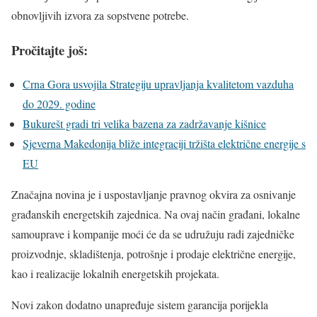
obnovljivih izvora za sopstvene potrebe.
Pročitajte još:
Crna Gora usvojila Strategiju upravljanja kvalitetom vazduha
do 2029. godine
Bukurešt gradi tri velika bazena za zadržavanje kišnice
Sjeverna Makedonija bliže integraciji tržišta električne energije s
EU
Značajna novina je i uspostavljanje pravnog okvira za osnivanje
građanskih energetskih zajednica. Na ovaj način građani, lokalne
samouprave i kompanije moći će da se udružuju radi zajedničke
proizvodnje, skladištenja, potrošnje i prodaje električne energije,
kao i realizacije lokalnih energetskih projekata.
Novi zakon dodatno unapređuje sistem garancija porijekla