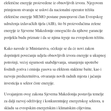
električne energije proizvedene iz obnovljivih izvora. Njegovom
primjenom stvaraju se uslovi da nacionalni operator tržišta
električne energije MEMO postane punopravni član Evropskog
udruženja izdavačkih tijela (AIB), što bi proizvođačima zelene
energije iz Sjeverne Makedonije omogućilo da njihove garancije
porijekla budu priznate i da se njima trguje na evropskom tržištu.
Kako navode iz Ministarstva, očekuje se da će novi zakon
doprinijeti povećanju udjela obnovljivih izvora energije u ukupnoj
potrošnji, većoj sigurnosti snabdijevanja, smanjenju upotrebe
fosilnih goriva i emisija gasova sa efektom staklene bašte, kao i
razvoju preduzetništva, otvaranju novih radnih mjesta i jačanju
investicija u sektor čiste energije.
Usvajanjem ovog zakona Sjeverna Makedonija postavlja temelje
za dalji razvoj održivijeg i konkurentnijeg energetskog sektora, u
skladu sa evropskim energetskim i klimatskim ciljevima.