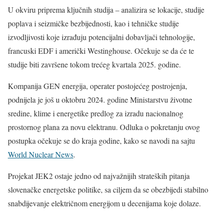
U okviru priprema ključnih studija – analizira se lokacije, studije
poplava i seizmičke bezbijednosti, kao i tehničke studije
izvodljivosti koje izrađuju potencijalni dobavljači tehnologije,
francuski EDF i američki Westinghouse. Očekuje se da će te
studije biti završene tokom trećeg kvartala 2025. godine.
Kompanija GEN energija, operater postojećeg postrojenja,
podnijela je još u oktobru 2024. godine Ministarstvu životne
sredine, klime i energetike predlog za izradu nacionalnog
prostornog plana za novu elektranu. Odluka o pokretanju ovog
postupka očekuje se do kraja godine, kako se navodi na sajtu
World Nuclear News
.
Projekat JEK2 ostaje jedno od najvažnijih strateških pitanja
slovenačke energetske politike, sa ciljem da se obezbijedi stabilno
snabdijevanje električnom energijom u decenijama koje dolaze.