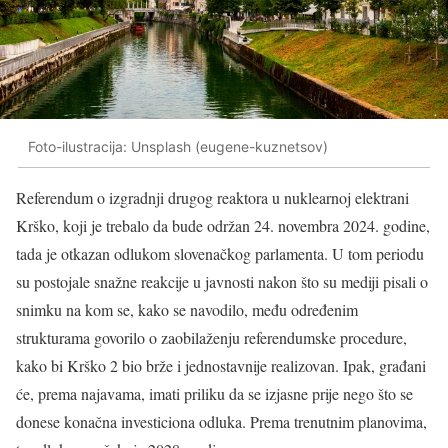
Foto-ilustracija: Unsplash (eugene-kuznetsov)
Referendum o izgradnji drugog reaktora u nuklearnoj elektrani
Krško, koji je trebalo da bude održan 24. novembra 2024. godine,
tada je otkazan odlukom slovenačkog parlamenta. U tom periodu
su postojale snažne reakcije u javnosti nakon što su mediji pisali o
snimku na kom se, kako se navodilo, među određenim
strukturama govorilo o zaobilaženju referendumske procedure,
kako bi Krško 2 bio brže i jednostavnije realizovan. Ipak, građani
će, prema najavama, imati priliku da se izjasne prije nego što se
donese konačna investiciona odluka. Prema trenutnim planovima,