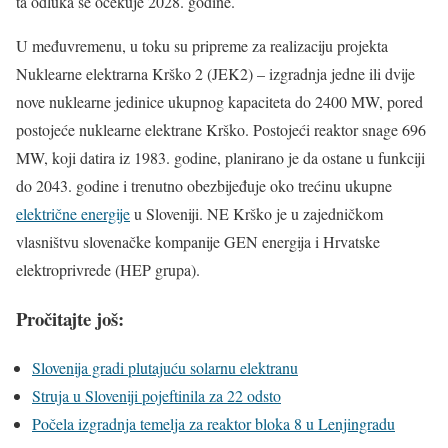
ta odluka se očekuje 2028. godine.
U međuvremenu, u toku su pripreme za realizaciju projekta
Nuklearne elektrarna Krško 2 (JEK2) – izgradnja jedne ili dvije
nove nuklearne jedinice ukupnog kapaciteta do 2400 MW, pored
postojeće nuklearne elektrane Krško. Postojeći reaktor snage 696
MW, koji datira iz 1983. godine, planirano je da ostane u funkciji
do 2043. godine i trenutno obezbijeđuje oko trećinu ukupne
električne energije
u Sloveniji. NE Krško je u zajedničkom
vlasništvu slovenačke kompanije GEN energija i Hrvatske
elektroprivrede (HEP grupa).
Pročitajte još:
Slovenija gradi plutajuću solarnu elektranu
Struja u Sloveniji pojeftinila za 22 odsto
Počela izgradnja temelja za reaktor bloka 8 u Lenjingradu