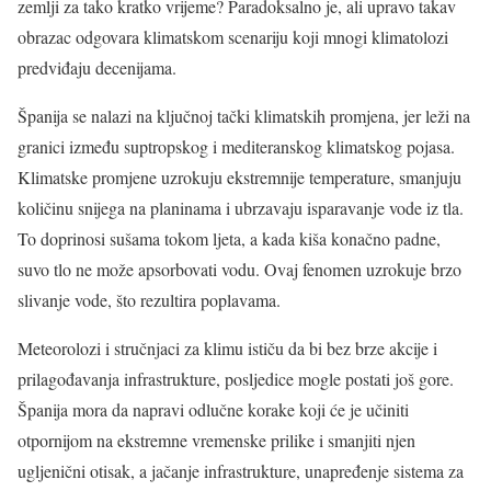
zemlji za tako kratko vrijeme? Paradoksalno je, ali upravo takav
obrazac odgovara klimatskom scenariju koji mnogi klimatolozi
predviđaju decenijama.
Španija se nalazi na ključnoj tački klimatskih promjena, jer leži na
granici između suptropskog i mediteranskog klimatskog pojasa.
Klimatske promjene uzrokuju ekstremnije temperature, smanjuju
količinu snijega na planinama i ubrzavaju isparavanje vode iz tla.
To doprinosi sušama tokom ljeta, a kada kiša konačno padne,
suvo tlo ne može apsorbovati vodu. Ovaj fenomen uzrokuje brzo
slivanje vode, što rezultira poplavama.
Meteorolozi i stručnjaci za klimu ističu da bi bez brze akcije i
prilagođavanja infrastrukture, posljedice mogle postati još gore.
Španija mora da napravi odlučne korake koji će je učiniti
otpornijom na ekstremne vremenske prilike i smanjiti njen
ugljenični otisak, a jačanje infrastrukture, unapređenje sistema za