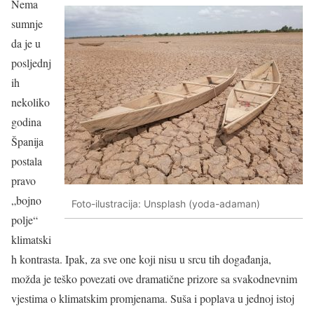
Nema
sumnje
da je u
posljednj
ih
nekoliko
godina
Španija
postala
pravo
„bojno
Foto-ilustracija: Unsplash (yoda-adaman)
polje“
klimatski
h kontrasta. Ipak, za sve one koji nisu u srcu tih događanja,
možda je teško povezati ove dramatične prizore sa svakodnevnim
vjestima o klimatskim promjenama. Suša i poplava u jednoj istoj