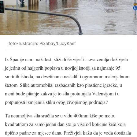
foto-ilustracija: Pixabay/LucyKaef
Iz Španije nam, nažalost, stižu loše vijesti – ova zemlja doživjela
je jednu od najgorih poplava u novijoj istoriji sa najmanje 95
smrtnih ishoda, na desetinama nestalih i ogromnom materijalnom
štetom. Slike automobila, razbacanih kao plastične igračke, u
meni bude pitanje kakva je to sila protutnjala Valensijom i u
potpunosti izmijenila sliku ovog živopisnog područja?
Ta neumoljiva sila sručila se u vidu 400mm kiše po metru
kvadratnom za samo jedan dan što je više od količine kiše koja
tipično padne za mjesec dana. Preživjeli kažu da je voda dostizala