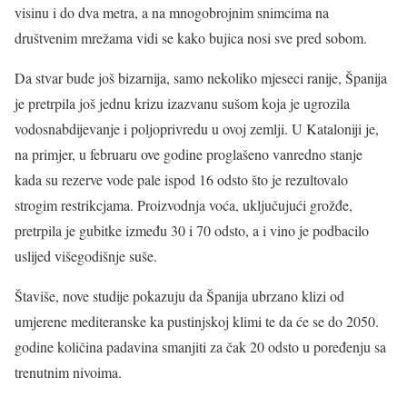
visinu i do dva metra, a na mnogobrojnim snimcima na
društvenim mrežama vidi se kako bujica nosi sve pred sobom.
Da stvar bude još bizarnija, samo nekoliko mjeseci ranije, Španija
je pretrpila još jednu krizu izazvanu sušom koja je ugrozila
vodosnabdijevanje i poljoprivredu u ovoj zemlji. U Kataloniji je,
na primjer, u februaru ove godine proglašeno vanredno stanje
kada su rezerve vode pale ispod 16 odsto što je rezultovalo
strogim restrikcjama. Proizvodnja voća, uključujući grožđe,
pretrpila je gubitke između 30 i 70 odsto, a i vino je podbacilo
uslijed višegodišnje suše.
Štaviše, nove studije pokazuju da Španija ubrzano klizi od
umjerene mediteranske ka pustinjskoj klimi te da će se do 2050.
godine količina padavina smanjiti za čak 20 odsto u poređenju sa
trenutnim nivoima.