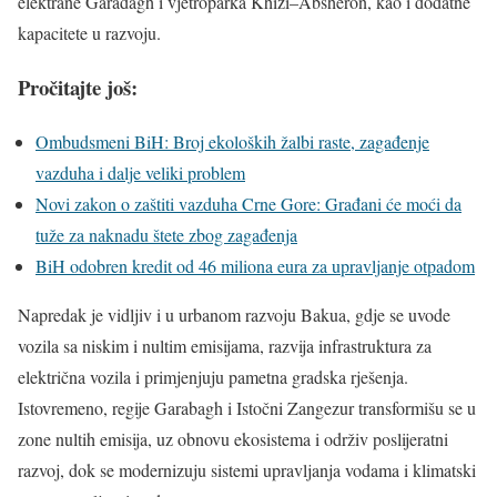
elektrane Garadagh i vjetroparka Khizi–Absheron, kao i dodatne
kapacitete u razvoju.
Pročitajte još:
Ombudsmeni BiH: Broj ekoloških žalbi raste, zagađenje
vazduha i dalje veliki problem
Novi zakon o zaštiti vazduha Crne Gore: Građani će moći da
tuže za naknadu štete zbog zagađenja
BiH odobren kredit od 46 miliona eura za upravljanje otpadom
Napredak je vidljiv i u urbanom razvoju Bakua, gdje se uvode
vozila sa niskim i nultim emisijama, razvija infrastruktura za
električna vozila i primjenjuju pametna gradska rješenja.
Istovremeno, regije Garabagh i Istočni Zangezur transformišu se u
zone nultih emisija, uz obnovu ekosistema i održiv poslijeratni
razvoj, dok se modernizuju sistemi upravljanja vodama i klimatski