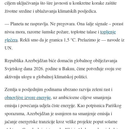
ciljem uključivanja što šire javnosti u konkretne korake zaštite
životne sredine i ublažavanja klimatskih posljedica.
— Planeta ne raspravlja. Ne pregovara. Ona šalje signale – porast
nivoa mora, razorne šumske požare, toplotne talase i
topljenje
glečera
. Rekli smo da je granica 1,5 °C. Prelazimo je — navode iz
UN.
Republika Azerbejdžan biće domaćin globalnog obilježavanja
Svjetskog dana 2026. godine u Bakuu, čime potvrđuje svoju sve
aktivniju ulogu u globalnoj klimatskoj politici.
Zemlja u posljednjim godinama ubrzano razvija zeleni rast i
obnovljive izvore energije
, uz ambiciozne ciljeve smanjenja
emisija i povećanja udjela čiste energije. Kao potpisnica Pariškog
sporazuma, Azerbejdžan je usmjeren na smanjenje emisija i
jačanje energetske tranzicije kroz velike projekte poput solarne