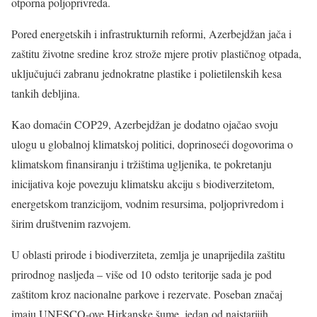
otporna poljoprivreda.
Pored energetskih i infrastrukturnih reformi, Azerbejdžan jača i
zaštitu životne sredine kroz strože mjere protiv plastičnog otpada,
uključujući zabranu jednokratne plastike i polietilenskih kesa
tankih debljina.
Kao domaćin COP29, Azerbejdžan je dodatno ojačao svoju
ulogu u globalnoj klimatskoj politici, doprinoseći dogovorima o
klimatskom finansiranju i tržištima ugljenika, te pokretanju
inicijativa koje povezuju klimatsku akciju s biodiverzitetom,
energetskom tranzicijom, vodnim resursima, poljoprivredom i
širim društvenim razvojem.
U oblasti prirode i biodiverziteta, zemlja je unaprijedila zaštitu
prirodnog nasljeđa – više od 10 odsto teritorije sada je pod
zaštitom kroz nacionalne parkove i rezervate. Poseban značaj
imaju UNESCO-ove Hirkanske šume, jedan od najstarijih