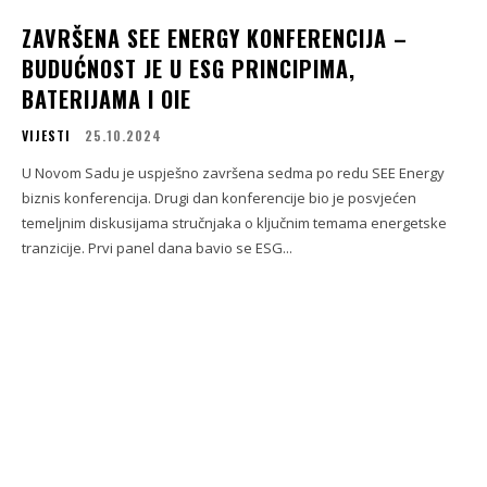
ZAVRŠENA SEE ENERGY KONFERENCIJA –
BUDUĆNOST JE U ESG PRINCIPIMA,
BATERIJAMA I OIE
VIJESTI
25.10.2024
U Novom Sadu je uspješno završena sedma po redu SEE Energy
biznis konferencija. Drugi dan konferencije bio je posvjećen
temeljnim diskusijama stručnjaka o ključnim temama energetske
tranzicije. Prvi panel dana bavio se ESG...