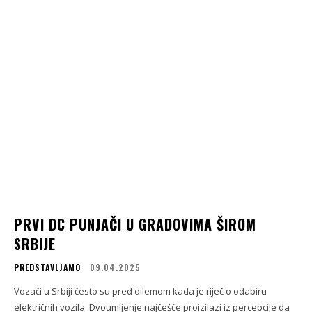
PRVI DC PUNJAČI U GRADOVIMA ŠIROM
SRBIJE
PREDSTAVLJAMO
09.04.2025
Vozači u Srbiji često su pred dilemom kada je riječ o odabiru
električnih vozila. Dvoumljenje najčešće proizilazi iz percepcije da