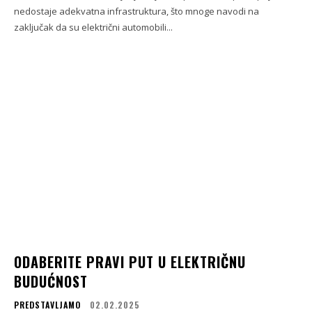
nedostaje adekvatna infrastruktura, što mnoge navodi na
zaključak da su električni automobili...
ODABERITE PRAVI PUT U ELEKTRIČNU
BUDUĆNOST
PREDSTAVLJAMO
02.02.2025