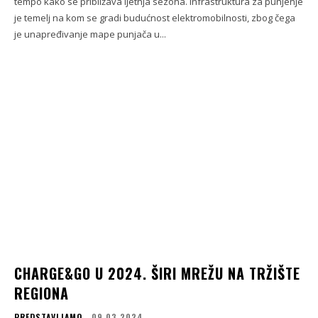
tempo kako se približava ljetnja sezona. Infrastruktura za punjenje
je temelj na kom se gradi budućnost elektromobilnosti, zbog čega
je unapređivanje mape punjača u...
CHARGE&GO U 2024. ŠIRI MREŽU NA TRŽIŠTE
REGIONA
PREDSTAVLJAMO
09.03.2024