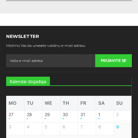
NEWSLETTER
Molimo Vas da unesete validnu e-mail adresu
PRIJAVITE SE
Kalendar događaja
MO
TU
WE
TH
FR
SA
SU
27
28
29
30
31
1
2
3
4
5
6
7
8
9