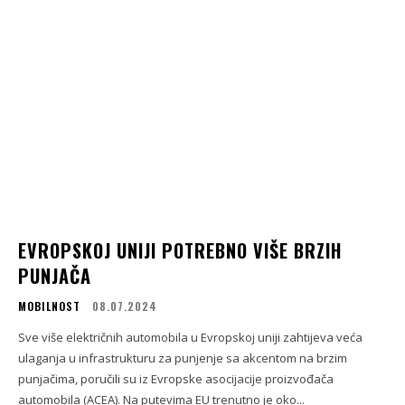
EVROPSKOJ UNIJI POTREBNO VIŠE BRZIH
PUNJAČA
MOBILNOST
08.07.2024
Sve više električnih automobila u Evropskoj uniji zahtijeva veća
ulaganja u infrastrukturu za punjenje sa akcentom na brzim
punjačima, poručili su iz Evropske asocijacije proizvođača
automobila (ACEA). Na putevima EU trenutno je oko...