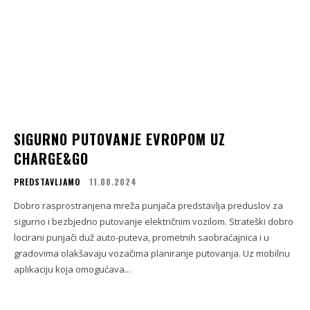
SIGURNO PUTOVANJE EVROPOM UZ
CHARGE&GO
PREDSTAVLJAMO
11.08.2024
Dobro rasprostranjena mreža punjača predstavlja preduslov za
sigurno i bezbjedno putovanje električnim vozilom. Strateški dobro
locirani punjači duž auto-puteva, prometnih saobraćajnica i u
gradovima olakšavaju vozačima planiranje putovanja. Uz mobilnu
aplikaciju koja omogućava...