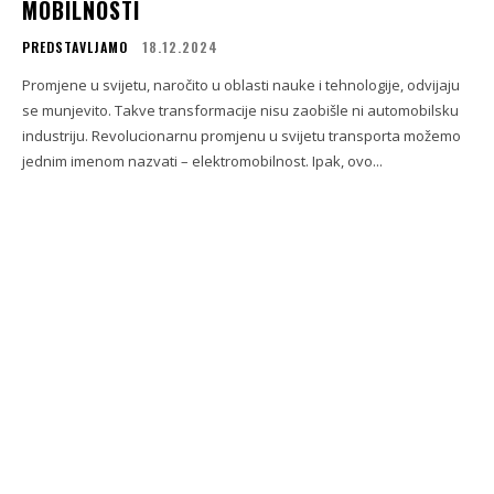
MOBILNOSTI
PREDSTAVLJAMO
18.12.2024
Promjene u svijetu, naročito u oblasti nauke i tehnologije, odvijaju
se munjevito. Takve transformacije nisu zaobišle ni automobilsku
industriju. Revolucionarnu promjenu u svijetu transporta možemo
jednim imenom nazvati – elektromobilnost. Ipak, ovo...