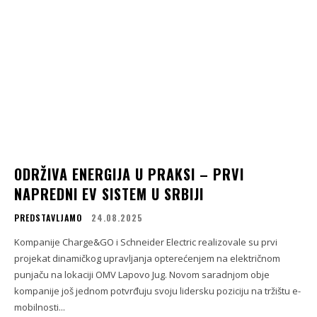
ODRŽIVA ENERGIJA U PRAKSI – PRVI
NAPREDNI EV SISTEM U SRBIJI
PREDSTAVLJAMO
24.08.2025
Kompanije Charge&GO i Schneider Electric realizovale su prvi
projekat dinamičkog upravljanja opterećenjem na električnom
punjaču na lokaciji OMV Lapovo Jug. Novom saradnjom obje
kompanije još jednom potvrđuju svoju lidersku poziciju na tržištu e-
mobilnosti...