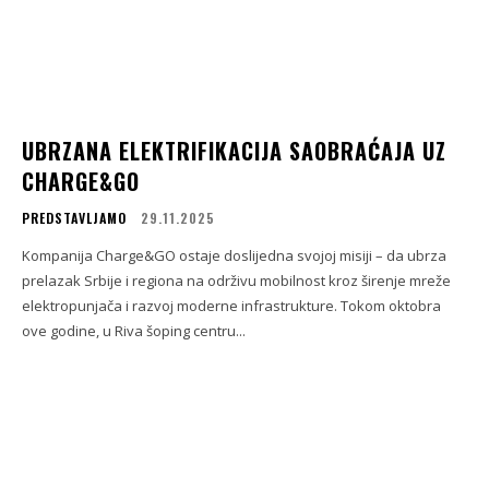
UBRZANA ELEKTRIFIKACIJA SAOBRAĆAJA UZ
CHARGE&GO
PREDSTAVLJAMO
29.11.2025
Kompanija Charge&GO ostaje doslijedna svojoj misiji – da ubrza
prelazak Srbije i regiona na održivu mobilnost kroz širenje mreže
elektropunjača i razvoj moderne infrastrukture. Tokom oktobra
ove godine, u Riva šoping centru...