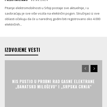
Pitanje elektromobilnosti u Srbiji postaje sve aktuelnije, i u
saobraćaju je sve više vozila na električni pogon. Stručnjaci iz ove
oblasti očekuju da će u narednoj godini biti registrovano oko 4.000
električnih...
IZDVOJENE VESTI
NIS PUSTIO U PROBNI RAD GASNE ELEKTRANE
„BANATSKO MILOŠEVO“ I „SRPSKA CRNJA“