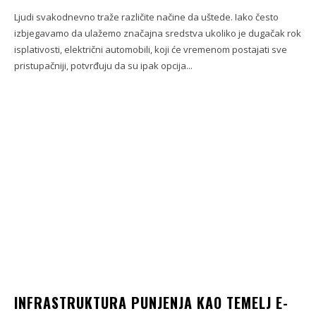
Ljudi svakodnevno traže različite načine da uštede. Iako često
izbjegavamo da ulažemo značajna sredstva ukoliko je dugačak rok
isplativosti, električni automobili, koji će vremenom postajati sve
pristupačniji, potvrđuju da su ipak opcija...
INFRASTRUKTURA PUNJENJA KAO TEMELJ E-