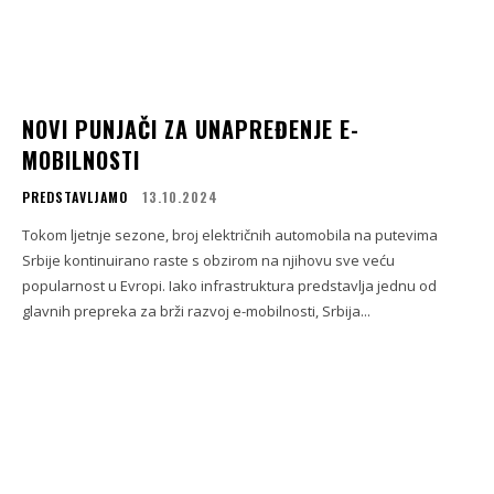
NOVI PUNJAČI ZA UNAPREĐENJE E-
MOBILNOSTI
PREDSTAVLJAMO
13.10.2024
Tokom ljetnje sezone, broj električnih automobila na putevima
Srbije kontinuirano raste s obzirom na njihovu sve veću
popularnost u Evropi. Iako infrastruktura predstavlja jednu od
glavnih prepreka za brži razvoj e-mobilnosti, Srbija...