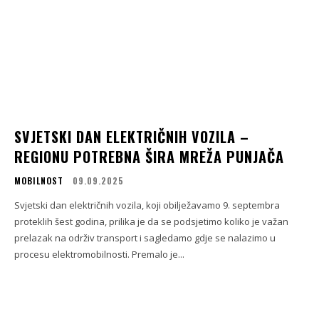
SVJETSKI DAN ELEKTRIČNIH VOZILA –
REGIONU POTREBNA ŠIRA MREŽA PUNJAČA
MOBILNOST
09.09.2025
Svjetski dan električnih vozila, koji obilježavamo 9. septembra
proteklih šest godina, prilika je da se podsjetimo koliko je važan
prelazak na održiv transport i sagledamo gdje se nalazimo u
procesu elektromobilnosti. Premalo je...