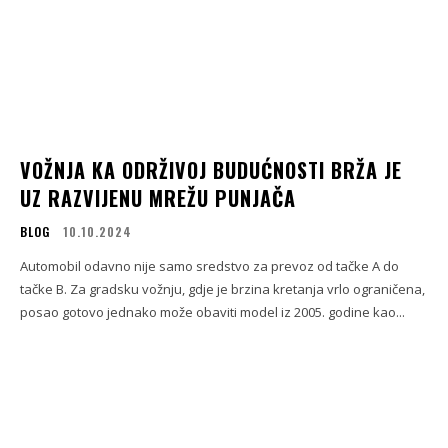
VOŽNJA KA ODRŽIVOJ BUDUĆNOSTI BRŽA JE
UZ RAZVIJENU MREŽU PUNJAČA
BLOG
10.10.2024
Automobil odavno nije samo sredstvo za prevoz od tačke A do
tačke B. Za gradsku vožnju, gdje je brzina kretanja vrlo ograničena,
posao gotovo jednako može obaviti model iz 2005. godine kao...