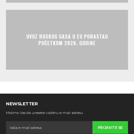
UVOZ RUSKOG GASA U EU PORASTAO
POČETKOM 2026. GODINE
NEWSLETTER
Molimo Vas da unesete validnu e-mail adresu
PRIJAVITE SE