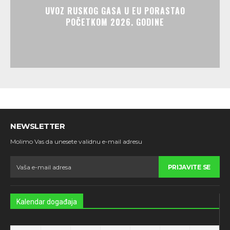
UVOZ RUSKOG GASA U EU PORASTAO
POČETKOM 2026. GODINE
NEWSLETTER
Molimo Vas da unesete validnu e-mail adresu
PRIJAVITE SE
Kalendar događaja