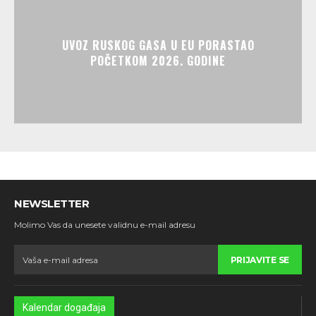
UVOZ RUSKOG GASA U EU PORASTAO
POČETKOM 2026. GODINE
NEWSLETTER
Molimo Vas da unesete validnu e-mail adresu
PRIJAVITE SE
Kalendar događaja