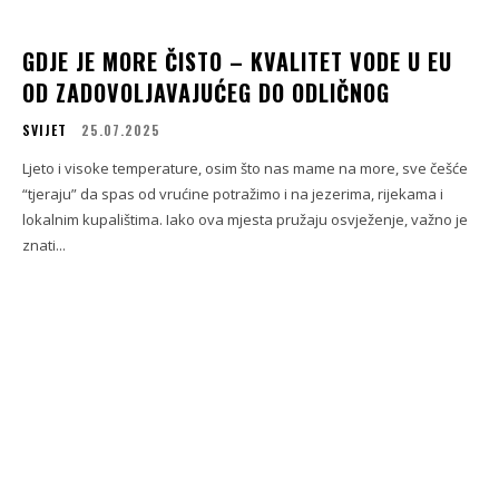
GDJE JE MORE ČISTO – KVALITET VODE U EU
OD ZADOVOLJAVAJUĆEG DO ODLIČNOG
SVIJET
25.07.2025
Ljeto i visoke temperature, osim što nas mame na more, sve češće
“tjeraju” da spas od vrućine potražimo i na jezerima, rijekama i
lokalnim kupalištima. Iako ova mjesta pružaju osvježenje, važno je
znati...