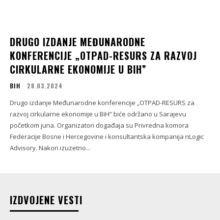
DRUGO IZDANJE MEĐUNARODNE
KONFERENCIJE „OTPAD-RESURS ZA RAZVOJ
CIRKULARNE EKONOMIJE U BIH”
BIH
28.03.2024
Drugo izdanje Međunarodne konferencije „OTPAD-RESURS za
razvoj cirkularne ekonomije u BiH“ biće održano u Sarajevu
početkom juna. Organizatori događaja su Privredna komora
Federacije Bosne i Hercegovine i konsultantska kompanija nLogic
Advisory. Nakon izuzetno...
IZDVOJENE VESTI