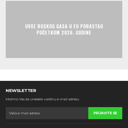
UVOZ RUSKOG GASA U EU PORASTAO
POČETKOM 2026. GODINE
NEWSLETTER
Molimo Vas da unesete validnu e-mail adresu
PRIJAVITE SE