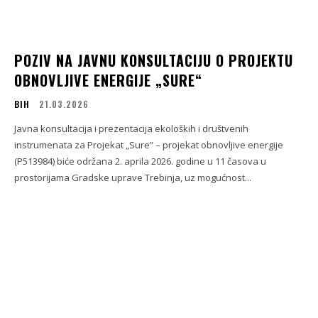
POZIV NA JAVNU KONSULTACIJU O PROJEKTU
OBNOVLJIVE ENERGIJE „SURE“
BIH
21.03.2026
Javna konsultacija i prezentacija ekoloških i društvenih
instrumenata za Projekat „Sure” – projekat obnovljive energije
(P513984) biće održana 2. aprila 2026. godine u 11 časova u
prostorijama Gradske uprave Trebinja, uz mogućnost...