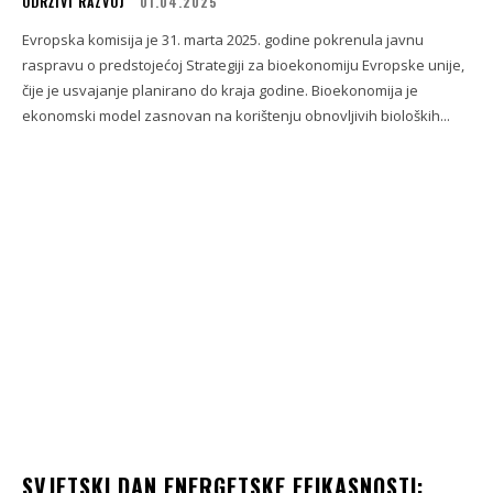
ODRŽIVI RAZVOJ
01.04.2025
Evropska komisija je 31. marta 2025. godine pokrenula javnu
raspravu o predstojećoj Strategiji za bioekonomiju Evropske unije,
čije je usvajanje planirano do kraja godine. Bioekonomija je
ekonomski model zasnovan na korištenju obnovljivih bioloških...
SVJETSKI DAN ENERGETSKE EFIKASNOSTI: