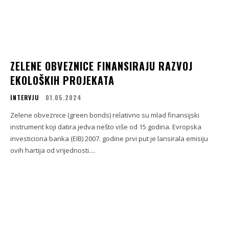
ZELENE OBVEZNICE FINANSIRAJU RAZVOJ
EKOLOŠKIH PROJEKATA
INTERVJU
01.05.2024
Zelene obveznice (green bonds) relativno su mlad finansijski
instrument koji datira jedva nešto više od 15 godina. Evropska
investiciona banka (EIB) 2007. godine prvi put je lansirala emisiju
ovih hartija od vrijednosti....