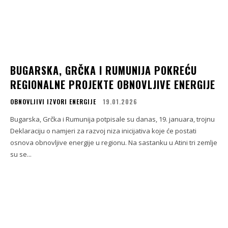
BUGARSKA, GRČKA I RUMUNIJA POKREĆU
REGIONALNE PROJEKTE OBNOVLJIVE ENERGIJE
OBNOVLJIVI IZVORI ENERGIJE
19.01.2026
Bugarska, Grčka i Rumunija potpisale su danas, 19. januara, trojnu
Deklaraciju o namjeri za razvoj niza inicijativa koje će postati
osnova obnovljive energije u regionu. Na sastanku u Atini tri zemlje
su se...