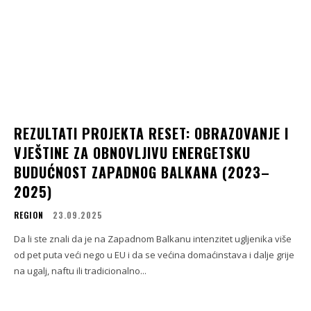
REZULTATI PROJEKTA RESET: OBRAZOVANJE I
VJEŠTINE ZA OBNOVLJIVU ENERGETSKU
BUDUĆNOST ZAPADNOG BALKANA (2023–
2025)
REGION
23.09.2025
Da li ste znali da je na Zapadnom Balkanu intenzitet ugljenika više
od pet puta veći nego u EU i da se većina domaćinstava i dalje grije
na ugalj, naftu ili tradicionalno...