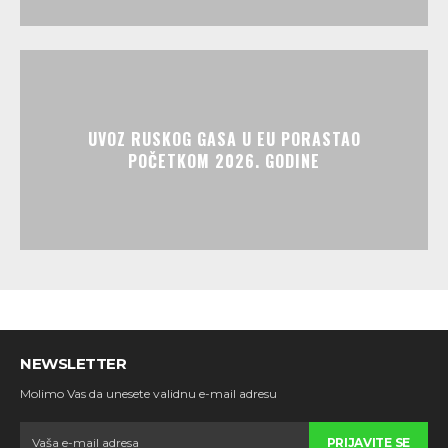
UVOZ RUSKOG GASA U EU PORASTAO
POČETKOM 2026. GODINE
NEWSLETTER
Molimo Vas da unesete validnu e-mail adresu
PRIJAVITE SE