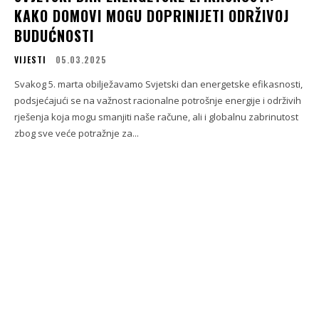
KAKO DOMOVI MOGU DOPRINIJETI ODRŽIVOJ
BUDUĆNOSTI
VIJESTI
05.03.2025
Svakog 5. marta obilježavamo Svjetski dan energetske efikasnosti,
podsjećajući se na važnost racionalne potrošnje energije i održivih
rješenja koja mogu smanjiti naše račune, ali i globalnu zabrinutost
zbog sve veće potražnje za...