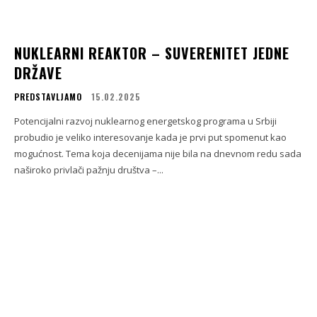
NUKLEARNI REAKTOR – SUVERENITET JEDNE
DRŽAVE
PREDSTAVLJAMO
15.02.2025
Potencijalni razvoj nuklearnog energetskog programa u Srbiji
probudio je veliko interesovanje kada je prvi put spomenut kao
mogućnost. Tema koja decenijama nije bila na dnevnom redu sada
naširoko privlači pažnju društva –...