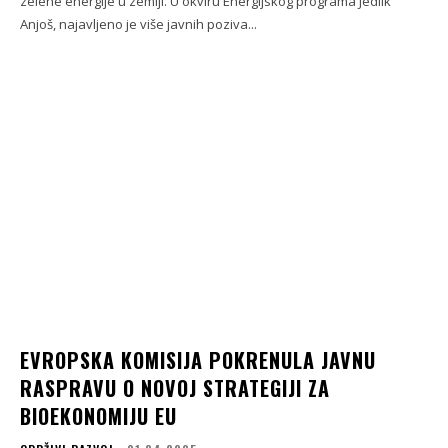
zelene energije u zemlji. U okviru Energijskog programa Jedlik
Anjoš, najavljeno je više javnih poziva...
EVROPSKA KOMISIJA POKRENULA JAVNU
RASPRAVU O NOVOJ STRATEGIJI ZA
BIOEKONOMIJU EU