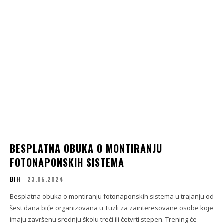
BESPLATNA OBUKA O MONTIRANJU
FOTONAPONSKIH SISTEMA
BIH
23.05.2024
Besplatna obuka o montiranju fotonaponskih sistema u trajanju od
šest dana biće organizovana u Tuzli za zainteresovane osobe koje
imaju završenu srednju školu treći ili četvrti stepen. Trening će