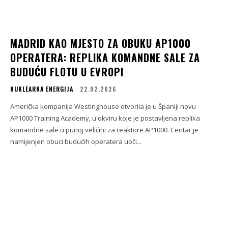
MADRID KAO MJESTO ZA OBUKU AP1000
OPERATERA: REPLIKA KOMANDNE SALE ZA
BUDUĆU FLOTU U EVROPI
NUKLEARNA ENERGIJA
22.02.2026
Američka kompanija Westinghouse otvorila je u Španiji novu
AP1000 Training Academy, u okviru koje je postavljena replika
komandne sale u punoj veličini za reaktore AP1000. Centar je
namijenjen obuci budućih operatera uoči...