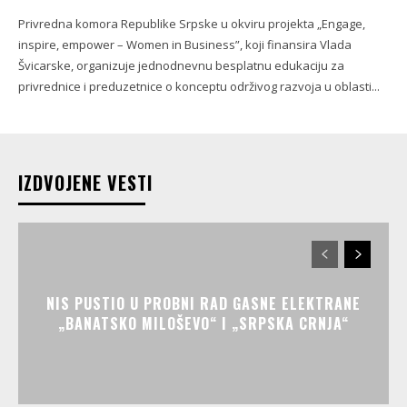
Privredna komora Republike Srpske u okviru projekta „Engage,
inspire, empower – Women in Business”, koji finansira Vlada
Švicarske, organizuje jednodnevnu besplatnu edukaciju za
privrednice i preduzetnice o konceptu održivog razvoja u oblasti...
IZDVOJENE VESTI
NIS PUSTIO U PROBNI RAD GASNE ELEKTRANE
„BANATSKO MILOŠEVO“ I „SRPSKA CRNJA“