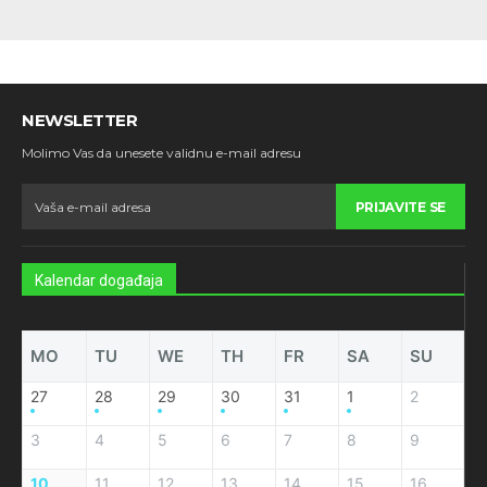
NEWSLETTER
Molimo Vas da unesete validnu e-mail adresu
PRIJAVITE SE
Kalendar događaja
MO
TU
WE
TH
FR
SA
SU
27
28
29
30
31
1
2
3
4
5
6
7
8
9
10
11
12
13
14
15
16