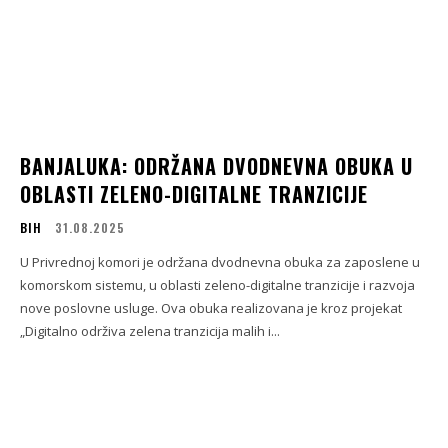
BANJALUKA: ODRŽANA DVODNEVNA OBUKA U
OBLASTI ZELENO-DIGITALNE TRANZICIJE
BIH
31.08.2025
U Privrednoj komori je održana dvodnevna obuka za zaposlene u
komorskom sistemu, u oblasti zeleno-digitalne tranzicije i razvoja
nove poslovne usluge. Ova obuka realizovana je kroz projekat
„Digitalno održiva zelena tranzicija malih i...