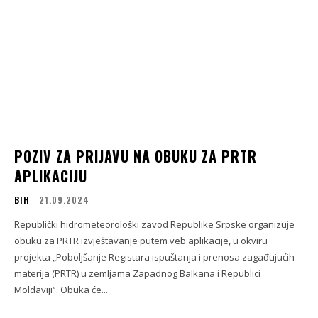
POZIV ZA PRIJAVU NA OBUKU ZA PRTR
APLIKACIJU
BIH
21.09.2024
Republički hidrometeorološki zavod Republike Srpske organizuje
obuku za PRTR izvještavanje putem veb aplikacije, u okviru
projekta „Poboljšanje Registara ispuštanja i prenosa zagađujućih
materija (PRTR) u zemljama Zapadnog Balkana i Republici
Moldaviji“. Obuka će...