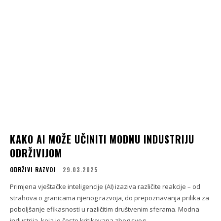
KAKO AI MOŽE UČINITI MODNU INDUSTRIJU
ODRŽIVIJOM
ODRŽIVI RAZVOJ
29.03.2025
Primjena vještačke inteligencije (AI) izaziva različite reakcije – od
strahova o granicama njenog razvoja, do prepoznavanja prilika za
poboljšanje efikasnosti u različitim društvenim sferama. Modna
industrija, koja je često kritikovana zbog svog...