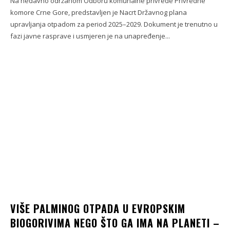
Na nedavno održanom Odboru komunalne privrede Privredne
komore Crne Gore, predstavljen je Nacrt Državnog plana
upravljanja otpadom za period 2025–2029. Dokument je trenutno u
fazi javne rasprave i usmjeren je na unapređenje...
VIŠE PALMINOG OTPADA U EVROPSKIM
BIOGORIVIMA NEGO ŠTO GA IMA NA PLANETI –