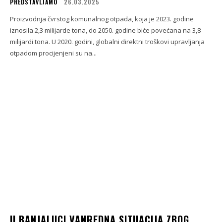
PREDSTAVLJAMO
26.03.2025
Proizvodnja čvrstog komunalnog otpada, koja je 2023. godine
iznosila 2,3 milijarde tona, do 2050. godine biće povećana na 3,8
milijardi tona. U 2020. godini, globalni direktni troškovi upravljanja
otpadom procijenjeni su na...
U BANJALUCI VANREDNA SITUACIJA ZBOG