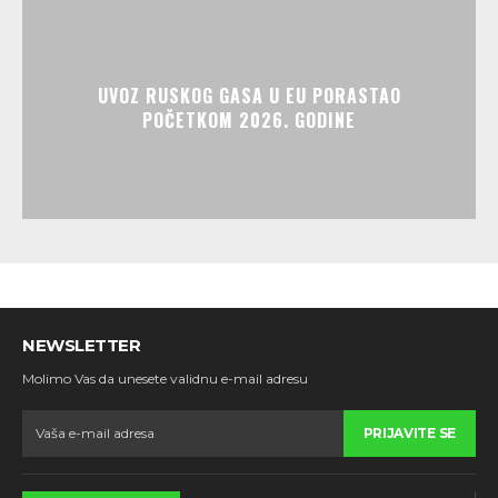
UVOZ RUSKOG GASA U EU PORASTAO
POČETKOM 2026. GODINE
NEWSLETTER
Molimo Vas da unesete validnu e-mail adresu
PRIJAVITE SE