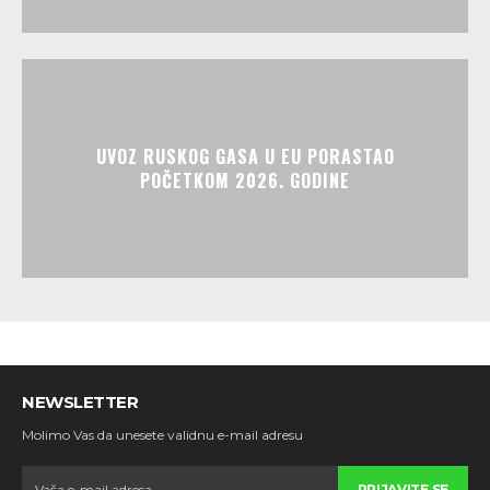
UVOZ RUSKOG GASA U EU PORASTAO
POČETKOM 2026. GODINE
NEWSLETTER
Molimo Vas da unesete validnu e-mail adresu
PRIJAVITE SE