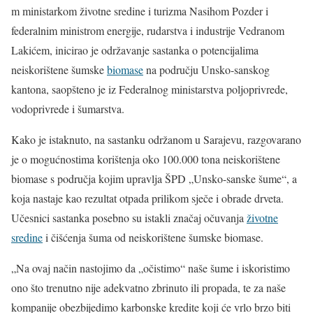
m ministarkom životne sredine i turizma Nasihom Pozder i
federalnim ministrom energije, rudarstva i industrije Vedranom
Lakićem, inicirao je održavanje sastanka o potencijalima
neiskorištene šumske
biomase
na području Unsko-sanskog
kantona, saopšteno je iz Federalnog ministarstva poljoprivrede,
vodoprivrede i šumarstva.
Kako je istaknuto, na sastanku održanom u Sarajevu, razgovarano
je o mogućnostima korištenja oko 100.000 tona neiskorištene
biomase s područja kojim upravlja ŠPD „Unsko-sanske šume“, a
koja nastaje kao rezultat otpada prilikom sječe i obrade drveta.
Učesnici sastanka posebno su istakli značaj očuvanja
životne
sredine
i čišćenja šuma od neiskorištene šumske biomase.
„Na ovaj način nastojimo da „očistimo“ naše šume i iskoristimo
ono što trenutno nije adekvatno zbrinuto ili propada, te za naše
kompanije obezbijedimo karbonske kredite koji će vrlo brzo biti