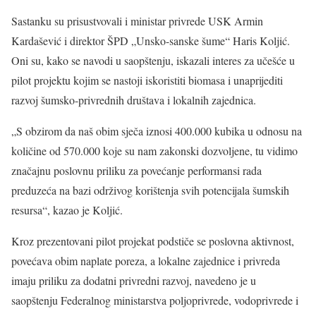
Sastanku su prisustvovali i ministar privrede USK Armin
Kardašević i direktor ŠPD „Unsko-sanske šume“ Haris Koljić.
Oni su, kako se navodi u saopštenju, iskazali interes za učešće u
pilot projektu kojim se nastoji iskoristiti biomasa i unaprijediti
razvoj šumsko-privrednih društava i lokalnih zajednica.
„S obzirom da naš obim sječa iznosi 400.000 kubika u odnosu na
količine od 570.000 koje su nam zakonski dozvoljene, tu vidimo
značajnu poslovnu priliku za povećanje performansi rada
preduzeća na bazi održivog korištenja svih potencijala šumskih
resursa“, kazao je Koljić.
Kroz prezentovani pilot projekat podstiče se poslovna aktivnost,
povećava obim naplate poreza, a lokalne zajednice i privreda
imaju priliku za dodatni privredni razvoj, navedeno je u
saopštenju Federalnog ministarstva poljoprivrede, vodoprivrede i