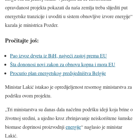
opravdanost projekta pokazati da naša zemlja treba slijediti put
energetske tranzicije i uvoditi u sistem obnovljive izvore energije“
kazala je ministrica Pozder.
Pročitajte još:
Pao izvoz drveta iz BiH, najveći zastoj prema EU
Šta dononosi novi zakon za obnovu kopna i mora EU
Procurio plan energetskog predsjedništva Belgije
Ministar Lakić istakao je opredijeljenost resornog ministarstva za
podršku ovom projektu.
„Tri ministarstva su danas dala načelnu podršku ideji koja brine o
životnoj sredini, a ujedno kroz zbrinjavanje neiskorištene šumske
biomase doprinosi proizvodnji
energije
“ naglasio je ministar
Lakić.