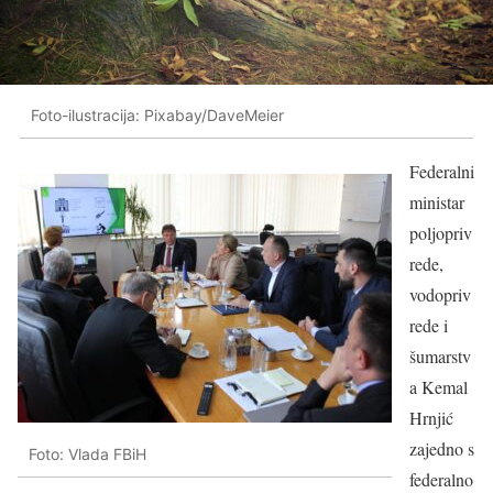
Foto-ilustracija: Pixabay/DaveMeier
Federalni
ministar
poljopriv
rede,
vodopriv
rede i
šumarstv
a Kemal
Hrnjić
zajedno s
Foto: Vlada FBiH
federalno