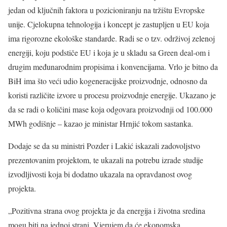
jedan od ključnih faktora u pozicioniranju na tržištu Evropske
unije. Cjelokupna tehnologija i koncept je zastupljen u EU koja
ima rigorozne ekološke standarde. Radi se o tzv. održivoj zelenoj
energiji, koju podstiče EU i koja je u skladu sa Green deal-om i
drugim međunarodnim propisima i konvencijama. Vrlo je bitno da
BiH ima što veći udio kogeneracijske proizvodnje, odnosno da
koristi različite izvore u procesu proizvodnje energije. Ukazano je
da se radi o količini mase koja odgovara proizvodnji od 100.000
MWh godišnje – kazao je ministar Hrnjić tokom sastanka.
Dodaje se da su ministri Pozder i Lakić iskazali zadovoljstvo
prezentovanim projektom, te ukazali na potrebu izrade studije
izvodljivosti koja bi dodatno ukazala na opravdanost ovog
projekta.
„Pozitivna strana ovog projekta je da energija i životna sredina
mogu biti na jednoj strani. Vjerujem da će ekonomska