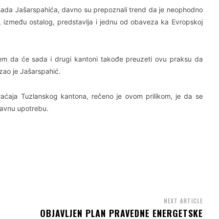
sada Jašarspahića, davno su prepoznali trend da je neophodno
, između ostalog, predstavlja i jednu od obaveza ka Evropskoj
ujem da će sada i drugi kantoni takođe preuzeti ovu praksu da
zao je Jašarspahić.
braćaja Tuzlanskog kantona, rečeno je ovom prilikom, je da se
javnu upotrebu.
NEXT ARTICLE
OBJAVLJEN PLAN PRAVEDNE ENERGETSKE