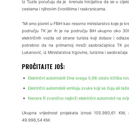
Iz Tuzle poručuju da je krenula Inicijativa da se u cij
cestama i njihovim čvorištima i raskrsnicama.
“Mi smo pioniri u FBiH kao resorno ministarstvo koje je k
području TK jer ih je na području BiH ukupno oko 300, 
električnih vozila od strane turista koji dolaze i odlaze
potrebno da na primarnoj mreži saobraćajnica TK p
Lukanović, iz Ministarstva trgovine, turizma i saobraćaj
PROČITAJTE JOŠ:
Električni automobili čine svega 0,98 odsto tržišta novi
Električni automobili emituju zvuke koji se čuju ali teže
Nevera R zvanično najbrži električni automobil na svij
Ukupna vrijednost projekata iznosi 105.980,61 KM, 
49.996,54 KM.