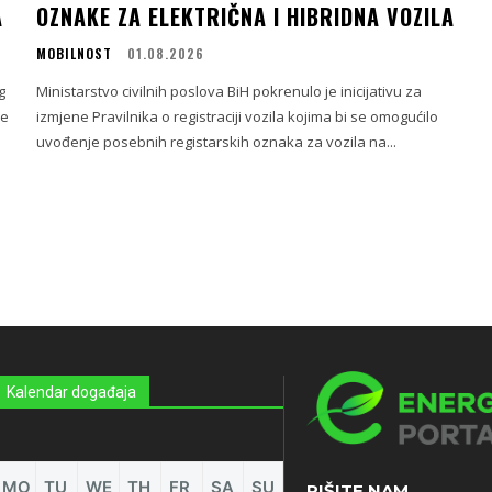
A
OZNAKE ZA ELEKTRIČNA I HIBRIDNA VOZILA
MOBILNOST
01.08.2026
g
Ministarstvo civilnih poslova BiH pokrenulo je inicijativu za
ne
izmjene Pravilnika o registraciji vozila kojima bi se omogućilo
uvođenje posebnih registarskih oznaka za vozila na...
Kalendar događaja
MO
TU
WE
TH
FR
SA
SU
PIŠITE NAM