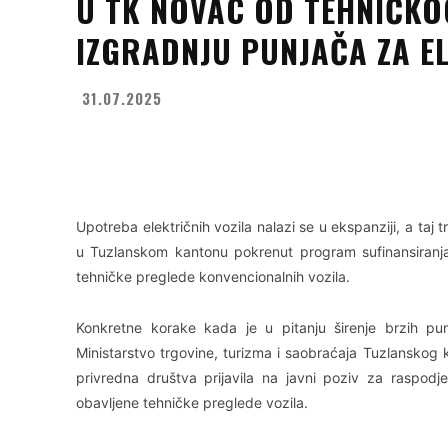
U TK NOVAC OD TEHNIČKO
IZGRADNJU PUNJAČA ZA E
31.07.2025
Facebook
X
WhatsApp
Upotreba električnih vozila nalazi se u ekspanziji, a ta
u Tuzlanskom kantonu pokrenut program sufinansiranja 
tehničke preglede konvencionalnih vozila.
Konkretne korake kada je u pitanju širenje brzih pu
Ministarstvo trgovine, turizma i saobraćaja Tuzlanskog k
privredna društva prijavila na javni poziv za raspod
obavljene tehničke preglede vozila.