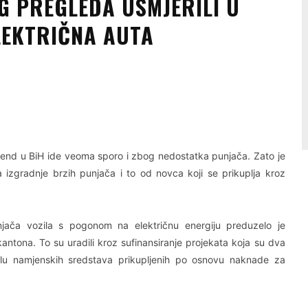
G PREGLEDA USMJERILI U
LEKTRIČNA AUTA
Linkedin
Viber
j trend u BiH ide veoma sporo i zbog nedostatka punjača. Zato je
izgradnje brzih punjača i to od novca koji se prikuplja kroz
njača vozila s pogonom na električnu energiju preduzelo je
antona. To su uradili kroz sufinansiranje projekata koja su dva
jelu namjenskih sredstava prikupljenih po osnovu naknade za