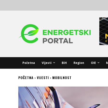
Početna
Vijesti
BiH
Region
OIE
M
POČETNA
VIJESTI
MOBILNOST