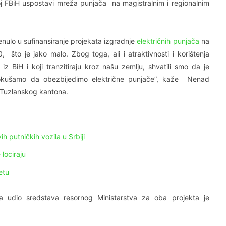
eloj FBiH uspostavi mreža punjača na magistralnim i regionalnim
renulo u sufinansiranje projekata izgradnje
električnih punjača
na
što je jako malo. Zbog toga, ali i atraktivnosti i korištenja
 iz BiH i koji tranzitiraju kroz našu zemlju, shvatili smo da je
okušamo da obezbijedimo električne punjače”, kaže Nenad
a Tuzlanskog kantona.
h putničkih vozila u Srbiji
 lociraju
etu
a udio sredstava resornog Ministarstva za oba projekta je