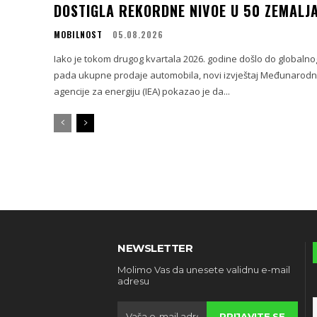
DOSTIGLA REKORDNE NIVOE U 50 ZEMALJ
MOBILNOST
05.08.2026
Iako je tokom drugog kvartala 2026. godine došlo do globalno
pada ukupne prodaje automobila, novi izvještaj Međunarod
agencije za energiju (IEA) pokazao je da...
NEWSLETTER
Molimo Vas da unesete validnu e-mail
adresu
PRIJAVITE SE