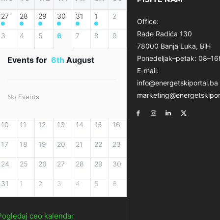
27
28
29
30
31
1
2
Office:
Rade Radića 130
3
4
5
6
7
8
9
78000 Banja Luka, BiH
Ponedeljak–petak: 08–16
Events for
6th
August
E-mail:
info@energetskiportal.ba
marketing@energetskipor
No Events
10
11
12
13
14
15
16
17
18
19
20
21
22
23
24
25
26
27
28
29
30
31
1
2
3
4
5
6
Pogledaj ceo kalendar