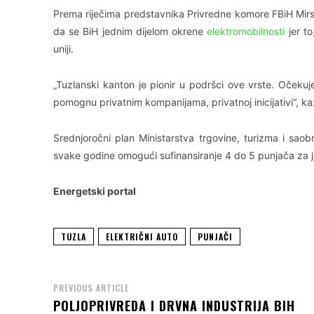
Prema riječima predstavnika Privredne komore FBiH Mir
da se BiH jednim dijelom okrene
elektromobilnosti
jer to
uniji.
„Tuzlanski kanton je pionir u podršci ove vrste. Oček
pomognu privatnim kompanijama, privatnoj inicijativi“, ka
Srednjoročni plan Ministarstva trgovine, turizma i sao
svake godine omogući sufinansiranje 4 do 5 punjača za 
Energetski portal
TUZLA
ELEKTRIČNI AUTO
PUNJAČI
PREVIOUS ARTICLE
POLJOPRIVREDA I DRVNA INDUSTRIJA BIH