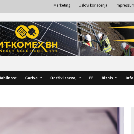
Marketing
Uslovi korišćenja
Impressu
obilnost
Goriva
Održivi razvoj
EE
Biznis
Info