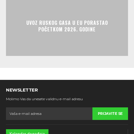
UVOZ RUSKOG GASA U EU PORASTAO
POČETKOM 2026. GODINE
NEWSLETTER
Molimo Vas da unesete validnu e-mail adresu
PRIJAVITE SE
Kalendar događaja