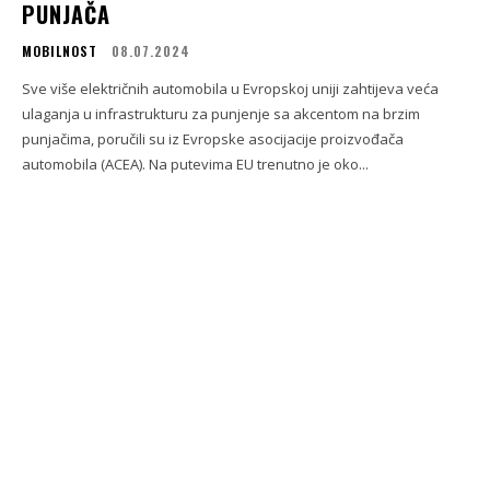
PUNJAČA
MOBILNOST
08.07.2024
Sve više električnih automobila u Evropskoj uniji zahtijeva veća
ulaganja u infrastrukturu za punjenje sa akcentom na brzim
punjačima, poručili su iz Evropske asocijacije proizvođača
automobila (ACEA). Na putevima EU trenutno je oko...