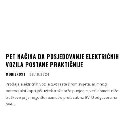
PET NAČINA DA POSJEDOVANJE ELEKTRIČNIH
VOZILA POSTANE PRAKTIČNIJE
MOBILNOST
08.10.2024
Prodaja električnih vozila (EV) raste širom svijeta, ali mnogi
potencijalni kupci još uvijek traže brže punjenje, veći domet i niže
troškove prije nego što razmotre prelazak na EV. U odgovoru na
ove...