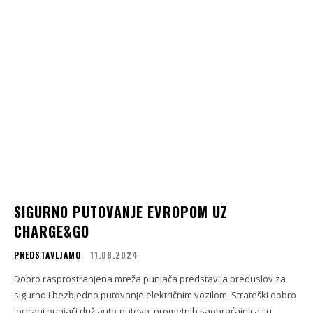
SIGURNO PUTOVANJE EVROPOM UZ
CHARGE&GO
PREDSTAVLJAMO
11.08.2024
Dobro rasprostranjena mreža punjača predstavlja preduslov za
sigurno i bezbjedno putovanje električnim vozilom. Strateški dobro
locirani punjači duž auto-puteva, prometnih saobraćajnica i u