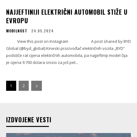
NAJJEFTINIJI ELEKTRIČNI AUTOMOBIL STIŽE U
EVROPU
MOBILNOST
24.05.2024
View this post on Instagram A post shared by BYD
Global (@byd_global) Kineski proizvođač električnih vozila „BYD“
podstiče rat cijena električnih automobila, pa najjeftiniji model čija
je cijena 9.700 dolara snizio za još pet...
1
2
IZDVOJENE VESTI