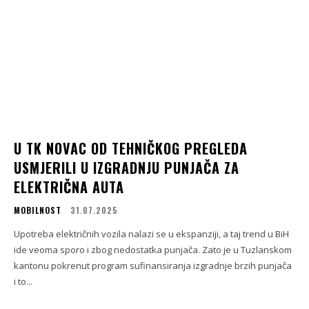
U TK NOVAC OD TEHNIČKOG PREGLEDA
USMJERILI U IZGRADNJU PUNJAČA ZA
ELEKTRIČNA AUTA
MOBILNOST
31.07.2025
Upotreba električnih vozila nalazi se u ekspanziji, a taj trend u BiH
ide veoma sporo i zbog nedostatka punjača. Zato je u Tuzlanskom
kantonu pokrenut program sufinansiranja izgradnje brzih punjača
i to...