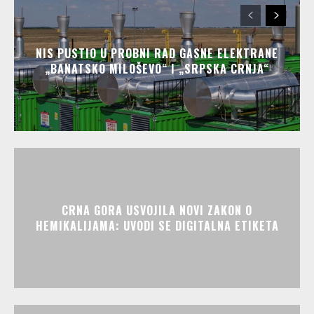
NIS PUSTIO U PROBNI RAD GASNE ELEKTRANE
„BANATSKO MILOŠEVO“ I „SRPSKA CRNJA“
CRNA GORA USVOJILA NOVI ZAKON O
HEMIKALIJAMA: UVODI SE DIGITALNA ETIKETA