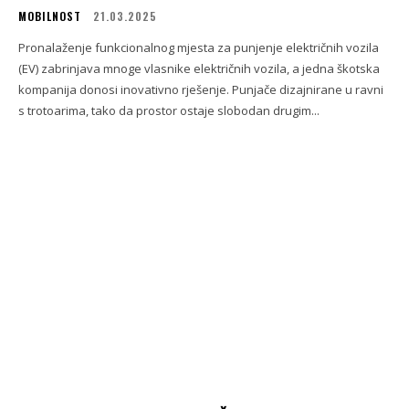
MOBILNOST
21.03.2025
Pronalaženje funkcionalnog mjesta za punjenje električnih vozila
(EV) zabrinjava mnoge vlasnike električnih vozila, a jedna škotska
kompanija donosi inovativno rješenje. Punjače dizajnirane u ravni
s trotoarima, tako da prostor ostaje slobodan drugim...