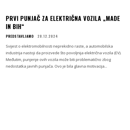
PRVI PUNJAČ ZA ELEKTRIČNA VOZILA „MADE
IN BIH“
PREDSTAVLJAMO
28.12.2024
Svijest o elektromobilnosti neprekidno raste, a automobilska
industrija nastoji da proizvede što povoljnija električna vozila (EV).
Međutim, punjenje ovih vozila može biti problematično zbog
nedostatka javnih punjača. Ovo je bila glavna motivacija...