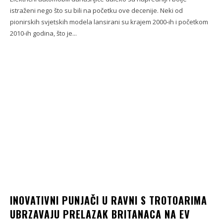
istraženi nego što su bili na početku ove decenije. Neki od
pionirskih svjetskih modela lansirani su krajem 2000-ih i početkom
2010-ih godina, što je...
INOVATIVNI PUNJAČI U RAVNI S TROTOARIMA
UBRZAVAJU PRELAZAK BRITANACA NA EV