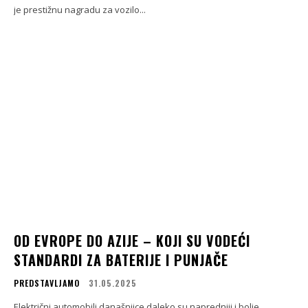
je prestižnu nagradu za vozilo...
OD EVROPE DO AZIJE – KOJI SU VODEĆI
STANDARDI ZA BATERIJE I PUNJAČE
PREDSTAVLJAMO
31.05.2025
Električni automobili današnjice daleko su napredniji i bolje