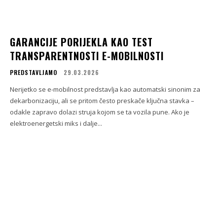
GARANCIJE PORIJEKLA KAO TEST
TRANSPARENTNOSTI E-MOBILNOSTI
PREDSTAVLJAMO
29.03.2026
Nerijetko se e-mobilnost predstavlja kao automatski sinonim za
dekarbonizaciju, ali se pritom često preskače ključna stavka –
odakle zapravo dolazi struja kojom se ta vozila pune. Ako je
elektroenergetski miks i dalje...