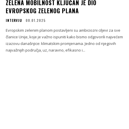
ZELENA MOBILNOST KLJUČAN JE DIO
EVROPSKOG ZELENOG PLANA
INTERVJU
08.01.2025
Evropskim zelenim planom postavljeni su ambiciozni ciljevi za sve
članice Unije, koje je važno ispuniti kako bismo odgovorili najvećem
izazovu današnjice: klimatskim promjenama. Jedno od njegovih
najvažnijih područja, uz, naravno, efikasno i...