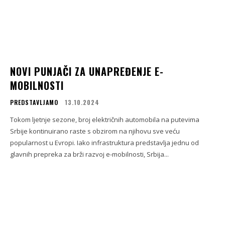
NOVI PUNJAČI ZA UNAPREĐENJE E-
MOBILNOSTI
PREDSTAVLJAMO
13.10.2024
Tokom ljetnje sezone, broj električnih automobila na putevima
Srbije kontinuirano raste s obzirom na njihovu sve veću
popularnost u Evropi. Iako infrastruktura predstavlja jednu od
glavnih prepreka za brži razvoj e-mobilnosti, Srbija...