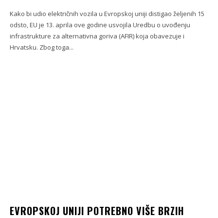
Kako bi udio električnih vozila u Evropskoj uniji distigao željenih 15
odsto, EU je 13. aprila ove godine usvojila Uredbu o uvođenju
infrastrukture za alternativna goriva (AFIR) koja obavezuje i
Hrvatsku. Zbog toga...
EVROPSKOJ UNIJI POTREBNO VIŠE BRZIH