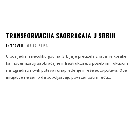
TRANSFORMACIJA SAOBRAĆAJA U SRBIJI
INTERVJU
07.12.2024
U posljednjih nekoliko godina, Srbija je preuzela značajne korake
ka modernizaciji saobraćajne infrastrukture, s posebnim fokusom
na izgradnju novih puteva i unapređenje mreže auto-puteva. Ove
inicijative ne samo da poboljšavaju povezanost između...