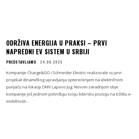
ODRŽIVA ENERGIJA U PRAKSI – PRVI
NAPREDNI EV SISTEM U SRBIJI
PREDSTAVLJAMO
24.08.2025
Kompanije Charge&GO i Schneider Electric realizovale su prvi
projekat dinamičkog upravljanja opterećenjem na električnom
punjaču na lokaciji OMV Lapovo Jug. Novom saradnjom obje
kompanije još jednom potvrđuju svoju lidersku poziciju na tržištu e-
mobilnosti...