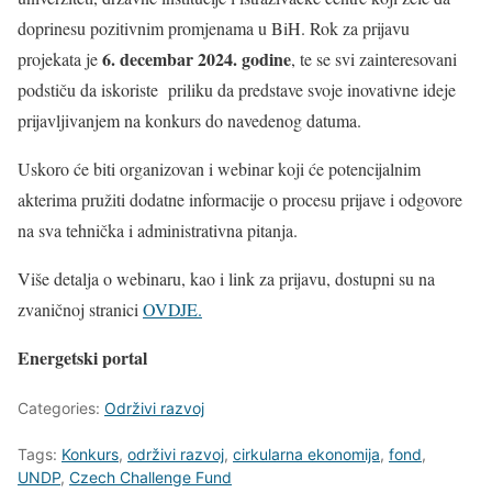
doprinesu pozitivnim promjenama u BiH. Rok za prijavu
6. decembar 2024. godine
projekata je
, te se svi zainteresovani
podstiču da iskoriste priliku da predstave svoje inovativne ideje
prijavljivanjem na konkurs do navedenog datuma.
Uskoro će biti organizovan i webinar koji će potencijalnim
akterima pružiti dodatne informacije o procesu prijave i odgovore
na sva tehnička i administrativna pitanja.
Više detalja o webinaru, kao i link za prijavu, dostupni su na
zvaničnoj stranici
OVDJE.
Energetski portal
Categories:
Održivi razvoj
Tags:
Konkurs
,
održivi razvoj
,
cirkularna ekonomija
,
fond
,
UNDP
,
Czech Challenge Fund