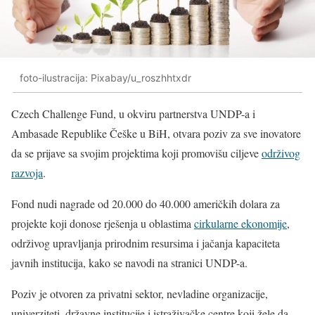
foto-ilustracija: Pixabay/u_roszhhtxdr
Czech Challenge Fund, u okviru partnerstva UNDP-a i
Ambasade Republike Češke u BiH, otvara poziv za sve inovatore
da se prijave sa svojim projektima koji promovišu ciljeve
održivog
razvoja
.
Fond nudi nagrade od 20.000 do 40.000 američkih dolara za
projekte koji donose rješenja u oblastima
cirkularne ekonomije
,
održivog upravljanja prirodnim resursima i jačanja kapaciteta
javnih institucija, kako se navodi na stranici UNDP-a.
Poziv je otvoren za privatni sektor, nevladine organizacije,
univerziteti, državne institucije i istraživačke centre koji žele da