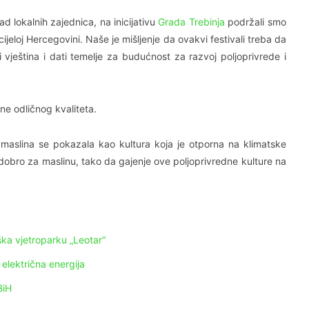
d lokalnih zajednica, na inicijativu
Grada Trebinja
podržali smo
ijeloj Hercegovini. Naše je mišljenje da ovakvi festivali treba da
i vještina i dati temelje za budućnost za razvoj poljoprivrede i
ine odličnog kvaliteta.
 maslina se pokazala kao kultura koja je otporna na klimatske
obro za maslinu, tako da gajenje ove poljoprivredne kulture na
ška vjetroparku „Leotar“
 električna energija
BiH