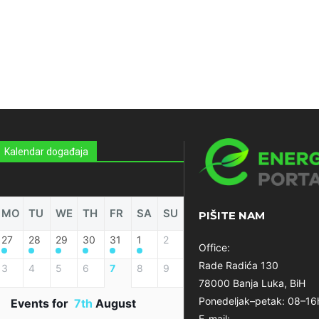
Kalendar događaja
MO
TU
WE
TH
FR
SA
SU
PIŠITE NAM
27
28
29
30
31
1
2
Office:
Rade Radića 130
3
4
5
6
7
8
9
78000 Banja Luka, BiH
Ponedeljak–petak: 08–16
Events for
7th
August
E-mail: