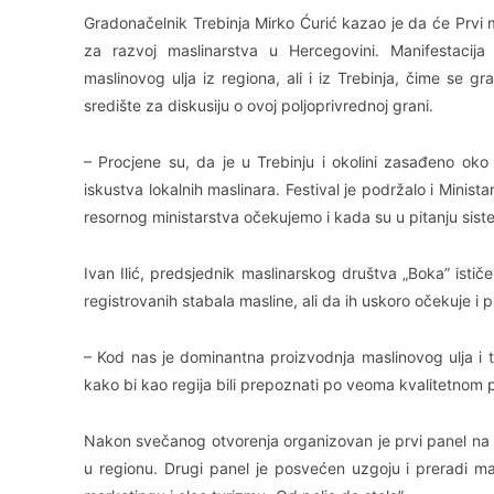
Gradonačelnik Trebinja Mirko Ćurić kazao je da će Prvi m
za razvoj maslinarstva u Hercegovini. Manifestacija j
maslinovog ulja iz regiona, ali i iz Trebinja, čime se g
središte za diskusiju o ovoj poljoprivrednoj grani.
– Procjene su, da je u Trebinju i okolini zasađeno oko
iskustva lokalnih maslinara. Festival je podržalo i Minis
resornog ministarstva očekujemo i kada su u pitanju sist
Ivan Ilić, predsjednik maslinarskog društva „Boka” ist
registrovanih stabala masline, ali da ih uskoro očekuje i pr
– Kod nas je dominantna proizvodnja maslinovog ulja i t
kako bi kao regija bili prepoznati po veoma kvalitetnom 
Nakon svečanog otvorenja organizovan je prvi panel na k
u regionu. Drugi panel je posvećen uzgoju i preradi ma