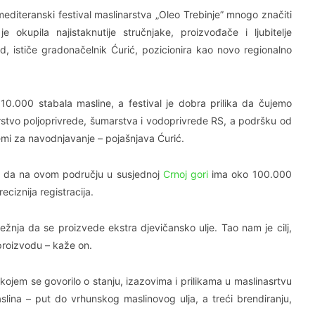
editeranski festival maslinarstva „Oleo Trebinje” mnogo značiti
e okupila najistaknutije stručnjake, proizvođače i ljubitelje
rad, ističe gradonačelnik Ćurić, pozicionira kao novo regionalno
 10.000 stabala masline, a festival je dobra prilika da čujemo
tarstvo poljoprivrede, šumarstva i vodoprivrede RS, a podršku od
emi za navodnjavanje – pojašnjava Ćurić.
iče da na ovom području u susjednoj
Crnoj gori
ima oko 100.000
eciznija registracija.
ežnja da se proizvede ekstra djevičansko ulje. Tao nam je cilj,
proizvodu – kaže on.
ojem se govorilo o stanju, izazovima i prilikama u maslinasrtvu
slina – put do vrhunskog maslinovog ulja, a treći brendiranju,