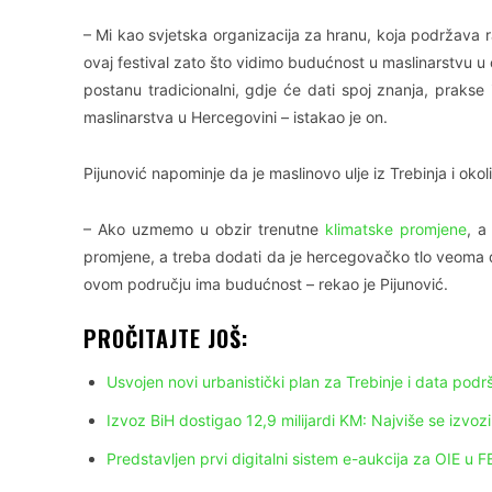
– Mi kao svjetska organizacija za hranu, koja podržava ra
ovaj festival zato što vidimo budućnost u maslinarstvu u c
postanu tradicionalni, gdje će dati spoj znanja, prakse 
maslinarstva u Hercegovini – istakao je on.
Pijunović napominje da je maslinovo ulje iz Trebinja i okol
– Ako uzmemo u obzir trenutne
klimatske promjene
, a
promjene, a treba dodati da je hercegovačko tlo veoma d
ovom području ima budućnost – rekao je Pijunović.
PROČITAJTE JOŠ:
Usvojen novi urbanistički plan za Trebinje i data podr
Izvoz BiH dostigao 12,9 milijardi KM: Najviše se izvozi
Predstavljen prvi digitalni sistem e-aukcija za OIE u F