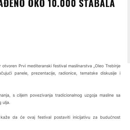
SAĐENO OKO 10.000 STABALA
Linkedin
Viber
 otvoren Prvi mediteranski festival maslinarstva „Oleo Trebinje
učujući panele, prezentacije, radionice, tematske diskusije i
nanja, s ciljem povezivanja tradicionalnog uzgoja masline sa
 ulja.
aže da će ovaj festival postaviti inicijativu za budućnost