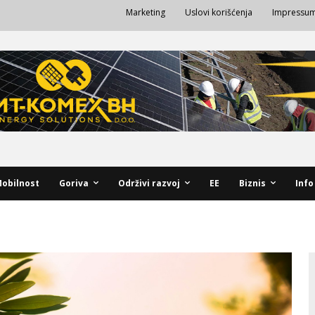
Marketing
Uslovi korišćenja
Impressu
obilnost
Goriva
Održivi razvoj
EE
Biznis
Info