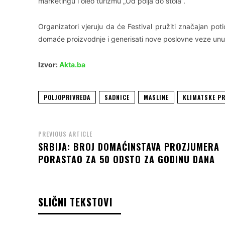
marketingu i oleo turizmu „Od polja do stola”.
Organizatori vjeruju da će Festival pružiti značajan poti
domaće proizvodnje i generisati nove poslovne veze unut
Izvor:
Akta.ba
POLJOPRIVREDA
SADNICE
MASLINE
KLIMATSKE P
PREVIOUS ARTICLE
SRBIJA: BROJ DOMAĆINSTAVA PROZJUMERA
PORASTAO ZA 50 ODSTO ZA GODINU DANA
SLIČNI TEKSTOVI