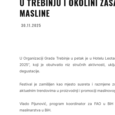
U TREBINJU I OKOLINI ZA
MASLINE
30.11.2025
Facebook
X
WhatsApp
U Organizaciji Grada Trebinje u petak je u Hotelu Leotar
2025”, koji je obuhvatio niz stručnih aktivnosti, uklj
degustacije.
Festival je zamišljen kao mjesto susreta i razmjene z
aktuelnim trendovima u proizvodnji i promociji maslinovog
Vlado Pijunović, program koordinator za FAO u BiH k
maslinarstva u BiH.