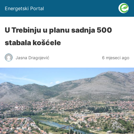
Energetski Portal
U Trebinju u planu sadnja 500
stabala košćele
Jasna Dragojević
6 mjeseci ago