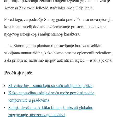
doprinijeti povećanju zelenila i boljem izgledu grada — navela je
Amerisa Zavitović Jeftović, načelnica ovog Odjeljenja.
Pored toga, za područje Starog grada predviđena su nova rješenja
koja imaju za cilj dodatno ozelenjavanje prostora, uz očuvanje
njegovog istorijskog i ambijentalnog karaktera.
— U Starom gradu planiramo postavljanje borova u velikim
saksijama unutar zidina, kako bismo prostor oplemenili zelenilom,
a da pritom ne narušimo njegov autentičan izgled —istakla je ona.
Pročitajte još:
Slavujev lug – šuma koju su sačuvali ljubitelji ptica
Kako nepravilna sadnja drveća može povećati noćne
temperature u gradovima
Sadnja drveća na Arktiku bi mogla ubrzati globalno
zagrijavanje, upozoravaju naučnici