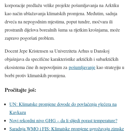
korporacije predlažu velike projekte pošumljavanja na Arktiku
kao način ublažavanja klimatskih promjena. Međutim, sadnja
drveća na nepogodnim mjestima, poput tundre, močvara ili
prostranih dijelova borealnih šuma sa rijetkim krošnjama, može
zapravo pogoršati problem.
Docent Jepe Kristensen sa Univerziteta Arhus u Danskoj
objašnjava da specifične karakteristike arktičkih i subarktičkih
ekosistema čine ih nepovoljnim za
pošumljavanje
kao strategiju u
borbi protiv klimatskih promjena.
Pročitajte još:
UN: Klimatske promjene dovode do povlačenja glečera na
Kavkazu
Novi rekordni nivo GHG – da li slijedi porast temperature?
Saradnja WMO i FIS: Klimatske promjene ugrožavaju zimske