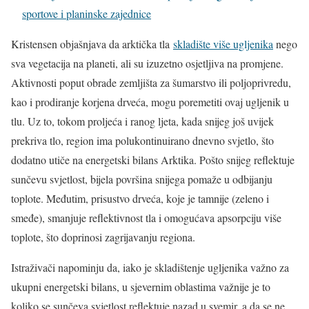
sportove i planinske zajednice
Kristensen objašnjava da arktička tla
skladište više ugljenika
nego
sva vegetacija na planeti, ali su izuzetno osjetljiva na promjene.
Aktivnosti poput obrade zemljišta za šumarstvo ili poljoprivredu,
kao i prodiranje korjena drveća, mogu poremetiti ovaj ugljenik u
tlu. Uz to, tokom proljeća i ranog ljeta, kada snijeg još uvijek
prekriva tlo, region ima polukontinuirano dnevno svjetlo, što
dodatno utiče na energetski bilans Arktika. Pošto snijeg reflektuje
sunčevu svjetlost, bijela površina snijega pomaže u odbijanju
toplote. Međutim, prisustvo drveća, koje je tamnije (zeleno i
smeđe), smanjuje reflektivnost tla i omogućava apsorpciju više
toplote, što doprinosi zagrijavanju regiona.
Istraživači napominju da, iako je skladištenje ugljenika važno za
ukupni energetski bilans, u sjevernim oblastima važnije je to
koliko se sunčeva svjetlost reflektuje nazad u svemir, a da se ne