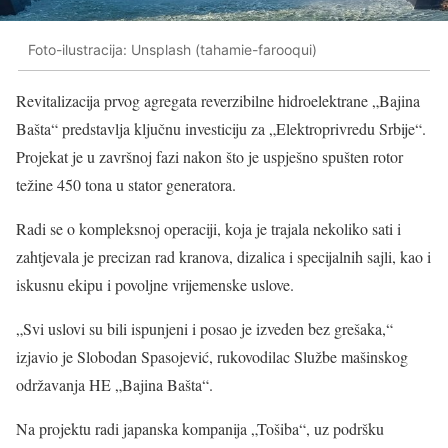
Foto-ilustracija: Unsplash (tahamie-farooqui)
Revitalizacija prvog agregata reverzibilne hidroelektrane „Bajina
Bašta“ predstavlja ključnu investiciju za „Elektroprivredu Srbije“.
Projekat je u završnoj fazi nakon što je uspješno spušten rotor
težine 450 tona u stator generatora.
Radi se o kompleksnoj operaciji, koja je trajala nekoliko sati i
zahtjevala je precizan rad kranova, dizalica i specijalnih sajli, kao i
iskusnu ekipu i povoljne vrijemenske uslove.
„Svi uslovi su bili ispunjeni i posao je izveden bez grešaka,“
izjavio je Slobodan Spasojević, rukovodilac Službe mašinskog
održavanja HE „Bajina Bašta“.
Na projektu radi japanska kompanija „Tošiba“, uz podršku