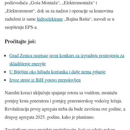
podizvođača „Goša Montaža“, „Elektromontaža“ i
„Elektroremont“, dok su za nadzor i operacije sa kranovima
zaduženi iz same
hidroelektrane
„Bajina Bašta“, navodi se u
saopštenju EPS-a.
Pročitajte još:
Grad Zenica raspisao javni konkurs za izgradnju postrojenja za
skladištenje energije
U Bijeljini oko hiljadu korisnika i dalje nema grijanje
Izvoz struje iz BiH gotovo prepolovljen
Naredni koraci uključuju spajanje rotora sa vratilom, montažu
gornjeg krsta generatora i gornjeg generatorskog vodećeg ležaja.
Revitalizacija prvog agregata treba da bude završena ove godine, a
drugog agregata 2025. godine, kako je planirano.
Završetkom ovog projekta revitalizacije, koji se odvija nakon