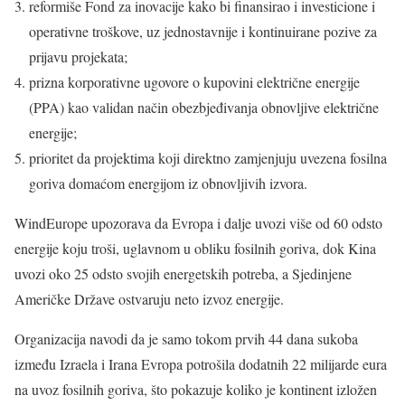
reformiše Fond za inovacije kako bi finansirao i investicione i
operativne troškove, uz jednostavnije i kontinuirane pozive za
prijavu projekata;
prizna korporativne ugovore o kupovini električne energije
(PPA) kao validan način obezbjeđivanja obnovljive električne
energije;
prioritet da projektima koji direktno zamjenjuju uvezena fosilna
goriva domaćom energijom iz obnovljivih izvora.
WindEurope upozorava da Evropa i dalje uvozi više od 60 odsto
energije koju troši, uglavnom u obliku fosilnih goriva, dok Kina
uvozi oko 25 odsto svojih energetskih potreba, a Sjedinjene
Američke Države ostvaruju neto izvoz energije.
Organizacija navodi da je samo tokom prvih 44 dana sukoba
između Izraela i Irana Evropa potrošila dodatnih 22 milijarde eura
na uvoz fosilnih goriva, što pokazuje koliko je kontinent izložen