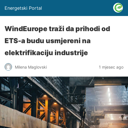
Energetski Portal
WindEurope traži da prihodi od
ETS-a budu usmjereni na
elektrifikaciju industrije
Milena Maglovski
1 mjesec ago