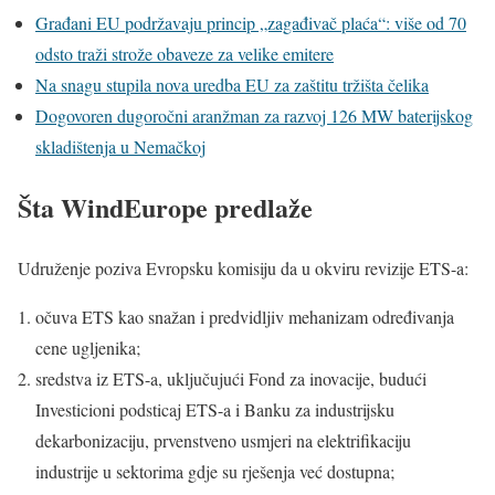
Građani EU podržavaju princip „zagađivač plaća“: više od 70
odsto traži strože obaveze za velike emitere
Na snagu stupila nova uredba EU za zaštitu tržišta čelika
Dogovoren dugoročni aranžman za razvoj 126 MW baterijskog
skladištenja u Nemačkoj
Šta WindEurope predlaže
Udruženje poziva Evropsku komisiju da u okviru revizije ETS-a:
očuva ETS kao snažan i predvidljiv mehanizam određivanja
cene ugljenika;
sredstva iz ETS-a, uključujući Fond za inovacije, budući
Investicioni podsticaj ETS-a i Banku za industrijsku
dekarbonizaciju, prvenstveno usmjeri na elektrifikaciju
industrije u sektorima gdje su rješenja već dostupna;