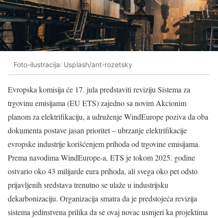
Foto-ilustracija: Usplash/ant-rozetsky
Evropska komisija će 17. jula predstaviti reviziju Sistema za
trgovinu emisijama (EU ETS) zajedno sa novim Akcionim
planom za elektrifikaciju, a udruženje WindEurope poziva da oba
dokumenta postave jasan prioritet – ubrzanje elektrifikacije
evropske industrije korišćenjem prihoda od trgovine emisijama.
Prema navodima WindEurope-a, ETS je tokom 2025. godine
ostvario oko 43 milijarde eura prihoda, ali svega oko pet odsto
prijavljenih sredstava trenutno se ulaže u industrijsku
dekarbonizaciju. Organizacija smatra da je predstojeća revizija
sistema jedinstvena prilika da se ovaj novac usmjeri ka projektima