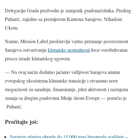
Delegaciju Grada predvodio je zamjenik gradonačelnika, Predrag
Puharić, zajedno sa premijerom Kantona Sarajevo, Nihadom
Ukom.
Naime, Mission Label predstavlja važno priznanje posvećenosti
Sarajeva ostvarivanju
klimatske neutralnosti
kroz sveobuhvatan
proces izrade klimatskog ugovora.
— Na ovaj način dodatno jačamo vidljivost Sarajeva unutar
evropskog ekosistema klimatske tranzicije i otvaramo nove
mogućnosti za saradnju, finansiranje, pilot aktivnosti i razmjenu
znanja sa drugim gradovima Misije širom Evrope — poručio je
Puharić.
Pročitajte još:
Sarajevo planira obradu do 15.000 tona biootpada godišnje –