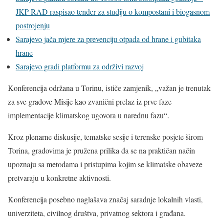
JKP RAD raspisao tender za studiju o kompostani i biogasnom
postrojenju
Sarajevo jača mjere za prevenciju otpada od hrane i gubitaka
hrane
Sarajevo gradi platformu za održivi razvoj
Konferencija održana u Torinu, ističe zamjenik, „važan je trenutak
za sve gradove Misije kao zvanični prelaz iz prve faze
implementacije klimatskog ugovora u narednu fazu“.
Kroz plenarne diskusije, tematske sesije i terenske posjete širom
Torina, gradovima je pružena prilika da se na praktičan način
upoznaju sa metodama i pristupima kojim se klimatske obaveze
pretvaraju u konkretne aktivnosti.
Konferencija posebno naglašava značaj saradnje lokalnih vlasti,
univerziteta, civilnog društva, privatnog sektora i građana.