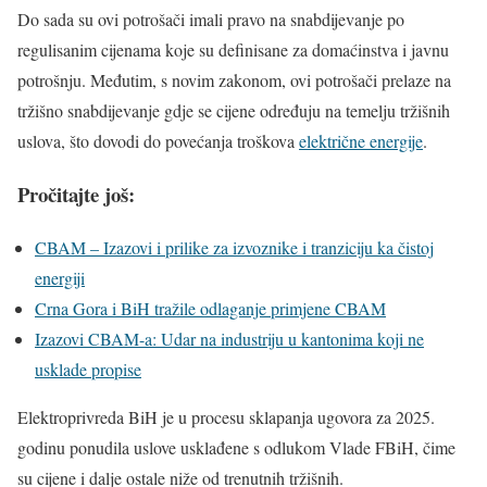
Do sada su ovi potrošači imali pravo na snabdijevanje po
regulisanim cijenama koje su definisane za domaćinstva i javnu
potrošnju. Međutim, s novim zakonom, ovi potrošači prelaze na
tržišno snabdijevanje gdje se cijene određuju na temelju tržišnih
uslova, što dovodi do povećanja troškova
električne energije
.
Pročitajte još:
CBAM – Izazovi i prilike za izvoznike i tranziciju ka čistoj
energiji
Crna Gora i BiH tražile odlaganje primjene CBAM
Izazovi CBAM-a: Udar na industriju u kantonima koji ne
usklade propise
Elektroprivreda BiH je u procesu sklapanja ugovora za 2025.
godinu ponudila uslove usklađene s odlukom Vlade FBiH, čime
su cijene i dalje ostale niže od trenutnih tržišnih.