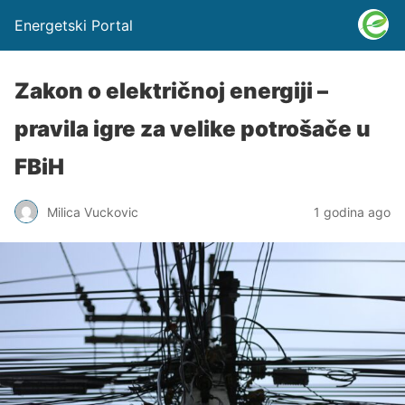
Energetski Portal
Zakon o električnoj energiji –
pravila igre za velike potrošače u
FBiH
Milica Vuckovic
1 godina ago