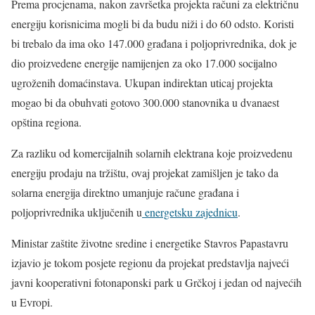
Prema procjenama, nakon završetka projekta računi za električnu
energiju korisnicima mogli bi da budu niži i do 60 odsto. Koristi
bi trebalo da ima oko 147.000 građana i poljoprivrednika, dok je
dio proizvedene energije namijenjen za oko 17.000 socijalno
ugroženih domaćinstava. Ukupan indirektan uticaj projekta
mogao bi da obuhvati gotovo 300.000 stanovnika u dvanaest
opština regiona.
Za razliku od komercijalnih solarnih elektrana koje proizvedenu
energiju prodaju na tržištu, ovaj projekat zamišljen je tako da
solarna energija direktno umanjuje račune građana i
poljoprivrednika uključenih u
energetsku zajednicu
.
Ministar zaštite životne sredine i energetike
Stavros Papastavru
izjavio je tokom posjete regionu da projekat predstavlja najveći
javni kooperativni fotonaponski park u Grčkoj i jedan od najvećih
u Evropi.