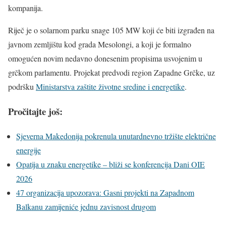
kompanija.
Riječ je o solarnom parku snage 105 MW koji će biti izgrađen na
javnom zemljištu kod grada Mesolongi, a koji je formalno
omogućen novim nedavno donesenim propisima usvojenim u
grčkom parlamentu. Projekat predvodi region Zapadne Grčke, uz
podršku
Ministarstva zaštite životne sredine i energetike
.
Pročitajte još:
Sjeverna Makedonija pokrenula unutardnevno tržište električne
energije
Opatija u znaku energetike – bliži se konferencija Dani OIE
2026
47 organizacija upozorava: Gasni projekti na Zapadnom
Balkanu zamijeniće jednu zavisnost drugom