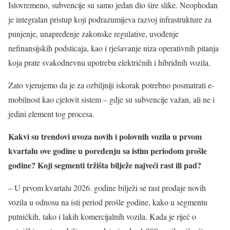
Istovremeno, subvencije su samo jedan dio šire slike. Neophodan
je integralan pristup koji podrazumijeva razvoj infrastrukture za
punjenje, unapređenje zakonske regulative, uvođenje
nefinansijskih podsticaja, kao i rješavanje niza operativnih pitanja
koja prate svakodnevnu upotrebu električnih i hibridnih vozila.
Zato vjerujemo da je za ozbiljniji iskorak potrebno posmatrati e-
mobilnost kao cjelovit sistem – gdje su subvencije važan, ali ne i
jedini element tog procesa.
Kakvi su trendovi uvoza novih i polovnih vozila u prvom
kvartalu ove godine u poređenju sa istim periodom prošle
godine? Koji segmenti tržišta bilježe najveći rast ili pad?
– U prvom kvartalu 2026. godine bilježi se rast prodaje novih
vozila u odnosu na isti period prošle godine, kako u segmentu
putničkih, tako i lakih komercijalnih vozila. Kada je riječ o