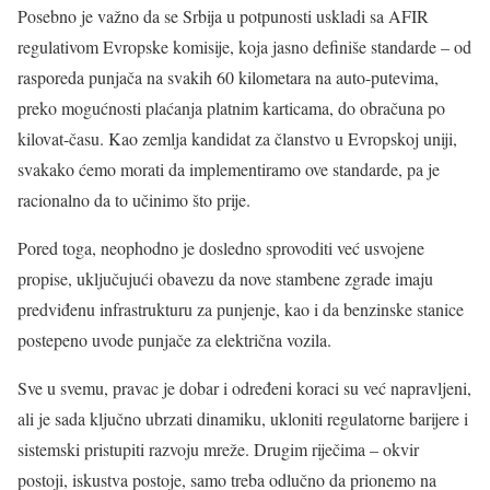
Posebno je važno da se Srbija u potpunosti uskladi sa AFIR
regulativom Evropske komisije, koja jasno definiše standarde – od
rasporeda punjača na svakih 60 kilometara na auto-putevima,
preko mogućnosti plaćanja platnim karticama, do obračuna po
kilovat-času. Kao zemlja kandidat za članstvo u Evropskoj uniji,
svakako ćemo morati da implementiramo ove standarde, pa je
racionalno da to učinimo što prije.
Pored toga, neophodno je dosledno sprovoditi već usvojene
propise, uključujući obavezu da nove stambene zgrade imaju
predviđenu infrastrukturu za punjenje, kao i da benzinske stanice
postepeno uvode punjače za električna vozila.
Sve u svemu, pravac je dobar i određeni koraci su već napravljeni,
ali je sada ključno ubrzati dinamiku, ukloniti regulatorne barijere i
sistemski pristupiti razvoju mreže. Drugim riječima – okvir
postoji, iskustva postoje, samo treba odlučno da prionemo na