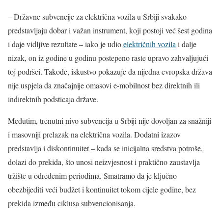
– Državne subvencije za električna vozila u Srbiji svakako
predstavljaju dobar i važan instrument, koji postoji već šest godina
i daje vidljive rezultate – iako je udio
električnih vozila
i dalje
nizak, on iz godine u godinu postepeno raste upravo zahvaljujući
toj podršci. Takođe, iskustvo pokazuje da nijedna evropska država
nije uspjela da značajnije omasovi e-mobilnost bez direktnih ili
indirektnih podsticaja države.
Međutim, trenutni nivo subvencija u Srbiji nije dovoljan za snažniji
i masovniji prelazak na električna vozila. Dodatni izazov
predstavlja i diskontinuitet – kada se inicijalna sredstva potroše,
dolazi do prekida, što unosi neizvjesnost i praktično zaustavlja
tržište u određenim periodima. Smatramo da je ključno
obezbijediti veći budžet i kontinuitet tokom cijele godine, bez
prekida između ciklusa subvencionisanja.