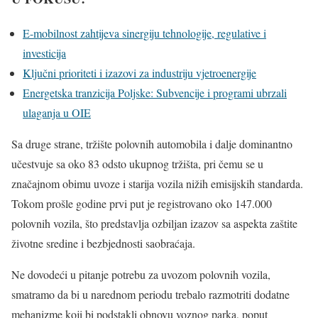
E-mobilnost zahtijeva sinergiju tehnologije, regulative i
investicija
Ključni prioriteti i izazovi za industriju vjetroenergije
Energetska tranzicija Poljske: Subvencije i programi ubrzali
ulaganja u OIE
Sa druge strane, tržište polovnih automobila i dalje dominantno
učestvuje sa oko 83 odsto ukupnog tržišta, pri čemu se u
značajnom obimu uvoze i starija vozila nižih emisijskih standarda.
Tokom prošle godine prvi put je registrovano oko 147.000
polovnih vozila, što predstavlja ozbiljan izazov sa aspekta zaštite
životne sredine i bezbjednosti saobraćaja.
Ne dovodeći u pitanje potrebu za uvozom polovnih vozila,
smatramo da bi u narednom periodu trebalo razmotriti dodatne
mehanizme koji bi podstakli obnovu voznog parka, poput