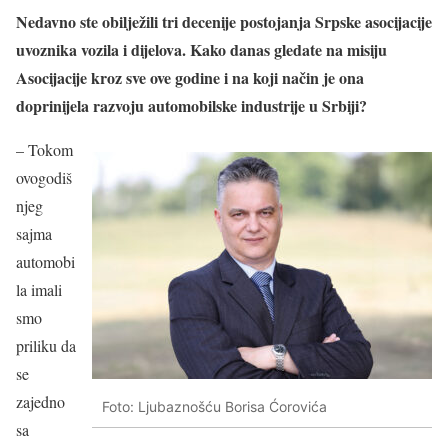
Nedavno ste obilježili tri decenije postojanja Srpske asocijacije
uvoznika vozila i dijelova. Kako danas gledate na misiju
Asocijacije kroz sve ove godine i na koji način je ona
doprinijela razvoju automobilske industrije u Srbiji?
– Tokom
ovogodiš
njeg
sajma
automobi
la imali
smo
priliku da
se
zajedno
Foto: Ljubaznošću Borisa Ćorovića
sa