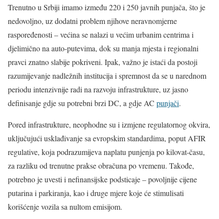
Trenutno u Srbiji imamo između 220 i 250 javnih punjača, što je
nedovoljno, uz dodatni problem njihove neravnomjerne
raspoređenosti – većina se nalazi u većim urbanim centrima i
djelimično na auto-putevima, dok su manja mjesta i regionalni
pravci znatno slabije pokriveni. Ipak, važno je istaći da postoji
razumijevanje nadležnih institucija i spremnost da se u narednom
periodu intenzivnije radi na razvoju infrastrukture, uz jasno
definisanje gdje su potrebni brzi DC, a gdje AC
punjači
.
Pored infrastrukture, neophodne su i izmjene regulatornog okvira,
uključujući usklađivanje sa evropskim standardima, poput AFIR
regulative, koja podrazumijeva naplatu punjenja po kilovat-času,
za razliku od trenutne prakse obračuna po vremenu. Takođe,
potrebno je uvesti i nefinansijske podsticaje – povoljnije cijene
putarina i parkiranja, kao i druge mjere koje će stimulisati
korišćenje vozila sa nultom emisijom.