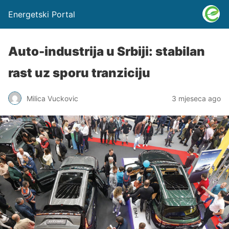
Energetski Portal
Auto-industrija u Srbiji: stabilan
rast uz sporu tranziciju
Milica Vuckovic
3 mjeseca ago