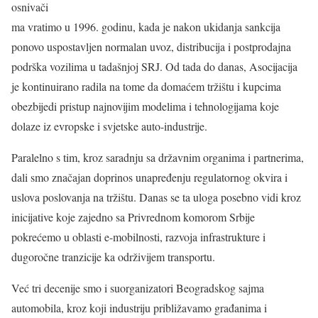
osnivači
ma vratimo u 1996. godinu, kada je nakon ukidanja sankcija
ponovo uspostavljen normalan uvoz, distribucija i postprodajna
podrška vozilima u tadašnjoj SRJ. Od tada do danas, Asocijacija
je kontinuirano radila na tome da domaćem tržištu i kupcima
obezbijedi pristup najnovijim modelima i tehnologijama koje
dolaze iz evropske i svjetske auto-industrije.
Paralelno s tim, kroz saradnju sa državnim organima i partnerima,
dali smo značajan doprinos unapređenju regulatornog okvira i
uslova poslovanja na tržištu. Danas se ta uloga posebno vidi kroz
inicijative koje zajedno sa Privrednom komorom Srbije
pokrećemo u oblasti e-mobilnosti, razvoja infrastrukture i
dugoročne tranzicije ka održivijem transportu.
Već tri decenije smo i suorganizatori Beogradskog sajma
automobila, kroz koji industriju približavamo građanima i