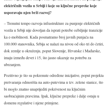
električnih vozila u Srbiji i koje su ključne prepreke koje
usporavaju njen brži razvoj?
– Trenutni tempo razvoja infrastrukture za punjenje električnih
vozila u Srbiji nije dovoljan da isprati potrebe ozbiljnije tranzicije
ka e-mobilnosti. Kada posmatramo broj javnih punjača na
100.000 stanovnika, Srbija se nalazi na nivou od oko tri do četiri,
dok zemlje u okruženju, poput Slovenije, Hrvatske i Mađarske,
imaju između devet i 15, što jasno ukazuje na potrebu za
ubrzanjem.
Pozitivno je što su pokrenute određene inicijative, poput projekta
pretvaranja odmorišta na auto-putevima u tzv. zelene stanice, što
bi moglo znatno unaprijediti pokrivenost na ključnim
saobraćajnim pravcima. Ipak, ključne prepreke i dalje ostaju u
domenu regulative i njene primjene.