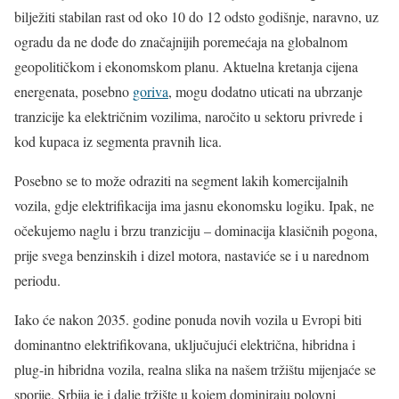
bilježiti stabilan rast od oko 10 do 12 odsto godišnje, naravno, uz
ogradu da ne dođe do značajnijih poremećaja na globalnom
geopolitičkom i ekonomskom planu. Aktuelna kretanja cijena
energenata, posebno
goriva
, mogu dodatno uticati na ubrzanje
tranzicije ka električnim vozilima, naročito u sektoru privrede i
kod kupaca iz segmenta pravnih lica.
Posebno se to može odraziti na segment lakih komercijalnih
vozila, gdje elektrifikacija ima jasnu ekonomsku logiku. Ipak, ne
očekujemo naglu i brzu tranziciju – dominacija klasičnih pogona,
prije svega benzinskih i dizel motora, nastaviće se i u narednom
periodu.
Iako će nakon 2035. godine ponuda novih vozila u Evropi biti
dominantno elektrifikovana, uključujući električna, hibridna i
plug-in hibridna vozila, realna slika na našem tržištu mijenjaće se
sporije. Srbija je i dalje tržište u kojem dominiraju polovni