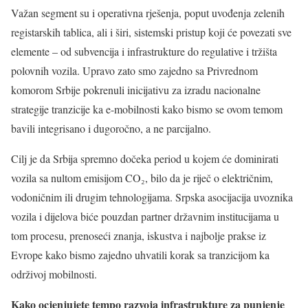
Važan segment su i operativna rješenja, poput uvođenja zelenih
registarskih tablica, ali i širi, sistemski pristup koji će povezati sve
elemente – od subvencija i infrastrukture do regulative i tržišta
polovnih vozila. Upravo zato smo zajedno sa Privrednom
komorom Srbije pokrenuli inicijativu za izradu nacionalne
strategije tranzicije ka e-mobilnosti kako bismo se ovom temom
bavili integrisano i dugoročno, a ne parcijalno.
Cilj je da Srbija spremno dočeka period u kojem će dominirati
vozila sa nultom emisijom CO₂, bilo da je riječ o električnim,
vodoničnim ili drugim tehnologijama. Srpska asocijacija uvoznika
vozila i dijelova biće pouzdan partner državnim institucijama u
tom procesu, prenoseći znanja, iskustva i najbolje prakse iz
Evrope kako bismo zajedno uhvatili korak sa tranzicijom ka
održivoj mobilnosti.
Kako ocjenjujete tempo razvoja infrastrukture za punjenje