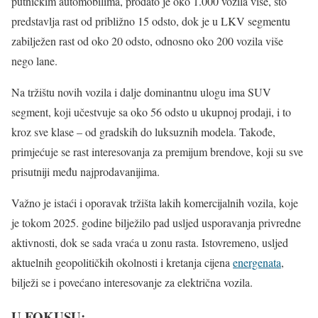
putničkim automobilima, prodato je oko 1.000 vozila više, što
predstavlja rast od približno 15 odsto, dok je u LKV segmentu
zabilježen rast od oko 20 odsto, odnosno oko 200 vozila više
nego lane.
Na tržištu novih vozila i dalje dominantnu ulogu ima SUV
segment, koji učestvuje sa oko 56 odsto u ukupnoj prodaji, i to
kroz sve klase – od gradskih do luksuznih modela. Takođe,
primjećuje se rast interesovanja za premijum brendove, koji su sve
prisutniji među najprodavanijima.
Važno je istaći i oporavak tržišta lakih komercijalnih vozila, koje
je tokom 2025. godine bilježilo pad usljed usporavanja privredne
aktivnosti, dok se sada vraća u zonu rasta. Istovremeno, usljed
aktuelnih geopolitičkih okolnosti i kretanja cijena
energenata
,
bilježi se i povećano interesovanje za električna vozila.
U FOKUSU: