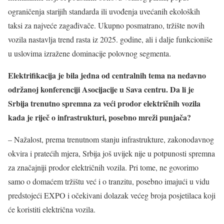
ograničenja starijih standarda ili uvođenja uvećanih ekoloških
taksi za najveće zagađivače. Ukupno posmatrano, tržište novih
vozila nastavlja trend rasta iz 2025. godine, ali i dalje funkcioniše
u uslovima izražene dominacije polovnog segmenta.
Elektrifikacija je bila jedna od centralnih tema na nedavno
održanoj konferenciji Asocijacije u Sava centru. Da li je
Srbija trenutno spremna za veći prodor električnih vozila
kada je riječ o infrastrukturi, posebno mreži punjača?
– Nažalost, prema trenutnom stanju infrastrukture, zakonodavnog
okvira i pratećih mjera, Srbija još uvijek nije u potpunosti spremna
za značajniji prodor električnih vozila. Pri tome, ne govorimo
samo o domaćem tržištu već i o tranzitu, posebno imajući u vidu
predstojeći EXPO i očekivani dolazak većeg broja posjetilaca koji
će koristiti električna vozila.