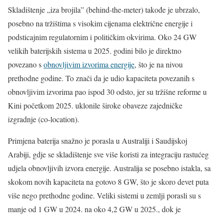
Skladištenje „iza brojila” (behind-the-meter) takođe je ubrzalo,
posebno na tržištima s visokim cijenama električne energije i
podsticajnim regulatornim i političkim okvirima. Oko 24 GW
velikih baterijskih sistema u 2025. godini bilo je direktno
povezano s
obnovljivim izvorima energije
, što je na nivou
prethodne godine. To znači da je udio kapaciteta povezanih s
obnovljivim izvorima pao ispod 30 odsto, jer su tržišne reforme u
Kini početkom 2025. uklonile široke obaveze zajedničke
izgradnje (co-location).
Primjena baterija snažno je porasla u Australiji i Saudijskoj
Arabiji, gdje se skladištenje sve više koristi za integraciju rastućeg
udjela obnovljivih izvora energije. Australija se posebno istakla, sa
skokom novih kapaciteta na gotovo 8 GW, što je skoro devet puta
više nego prethodne godine. Veliki sistemi u zemlji porasli su s
manje od 1 GW u 2024. na oko 4,2 GW u 2025., dok je