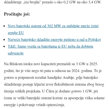
skladištenje „iza brojila” poraslo s oko 0,2 GW na oko 3,4 GW.
Pročitajte još:
Novi baterijski sistemi od 302 MW za stabilnije mreže četiri
zemlje EU
Najveće baterijsko skladište energije pušteno u rad u Poljskoj
T&E: Samo vozila sa baterijama iz EU treba da dobijaju
subvencije
Na Bliskom istoku novi kapaciteti premašili su 3 GW u 2025.
godini, što je više nego tri puta u odnosu na 2024. godinu. To je
gotovo u potpunosti rezultat Saudijske Arabije, gdje baterijsko
skladištenje postaje ključni izvor fleksibilnosti sistema zbog brzog
širenja velikih projekata. U Čileu je dodano gotovo 1 GW, pri
čemu se veliki baterijski sistemi koriste za apsorpciju viška solarne
energije i pokrivanje vršnih opterećenja.