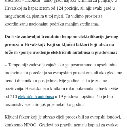
Hrvatskoj sa kapacitetom od 124 pozicije, ali nije svaki grad u
mogućnosti da planira u toj mjeri. Tu vidimo prostor za
koordinisanu nacionalnu podršku manjim sredinama.
Da li ste zadovoljni trenutnim tempom elektrifikacije javnog
prevoza u Hrvatskoj? Koji su ključni faktori koji utiču na
brže ili sporije uvođenje električnih autobusa u gradovima?
– Tempo nije zadovoljavajući ako ga posmatramo u apsolutnim
brojevima i u poređenju sa evropskim prosjekom, ali ako gledamo
trend i dinamiku u posljednje dvije godine, slika je znatno
pozitivnija. Hrvatska je u kratkom roku pokrenula nabavku više
od 210
električnih autobusa
u 19 gradova i opština, što je bio
nezamisliv scenario još prije nekoliko godina.
Ključni faktor koji je ubrzao cijeli proces bili su evropski fondovi,
konkretno NPOO. Gradovi po pravilu nemaju kapital za ovakve