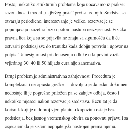
Postoji nekoliko strukturnih problema koje uočavamo iz prakse:
sezonalnost i model „najbržeg prsta” prvi su od njih. Sredstva se
otvaraju periodično, interesovanje je veliko, rezervacije se
popunjavaju izuzetno brzo i potom nastupa neizvjesnost. Fizička i
pravna lica koja su se prijavila ne znaju sa sigurnošću da li će
ostvariti podsticaj sve do trenutka kada dobiju potvrdu i ugovor na
potpis. Ta nesigurnost pri donošenju odluke o kupovini vozila
vrijednog 30, 40 ili 50 hiljada eura nije zanemariva.
Drugi problem je administrativna zahtjevnost. Procedura je
kompleksna i ne oprašta greške — dovoljno je da jedan dokument
nedostaje ili je pogrešno priložen pa se zahtjev odbija, često i
nekoliko mjeseci nakon rezervacije sredstava. Rezultat je da
korisnik koji je u dobroj vjeri planirao kupovinu ostaje bez
podsticaja, bez jasnog vremenskog okvira za ponovnu prijavu i sa
osjećajem da je sistem neprijateljski nastrojen prema njemu.