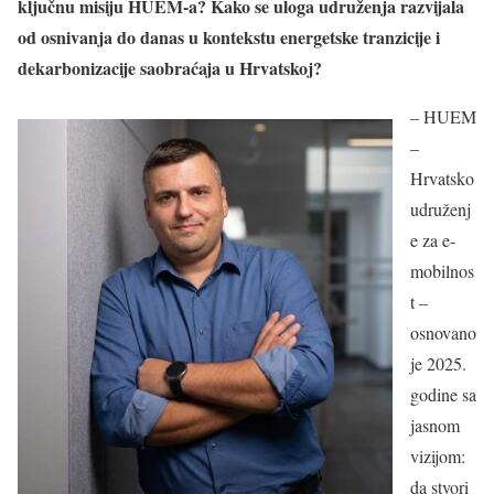
ključnu misiju HUEM-a? Kako se uloga udruženja razvijala
od osnivanja do danas u kontekstu energetske tranzicije i
dekarbonizacije saobraćaja u Hrvatskoj?
– HUEM
–
Hrvatsko
udruženj
e za e-
mobilnos
t –
osnovano
je 2025.
godine sa
jasnom
vizijom:
da stvori