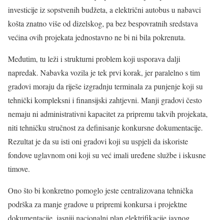
investicije iz sopstvenih budžeta, a električni autobus u nabavci
košta znatno više od dizelskog, pa bez bespovratnih sredstava
većina ovih projekata jednostavno ne bi ni bila pokrenuta.
Međutim, tu leži i strukturni problem koji usporava dalji
napredak. Nabavka vozila je tek prvi korak, jer paralelno s tim
gradovi moraju da riješe izgradnju terminala za punjenje koji su
tehnički kompleksni i finansijski zahtjevni. Manji gradovi često
nemaju ni administrativni kapacitet za pripremu takvih projekata,
niti tehničku stručnost za definisanje konkursne dokumentacije.
Rezultat je da su isti oni gradovi koji su uspjeli da iskoriste
fondove uglavnom oni koji su već imali uređene službe i iskusne
timove.
Ono što bi konkretno pomoglo jeste centralizovana tehnička
podrška za manje gradove u pripremi konkursa i projektne
dokumentacije, jasniji nacionalni plan elektrifikacije javnog