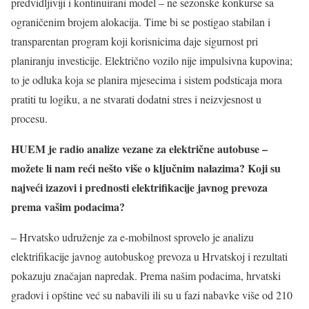
predvidljiviji i kontinuirani model – ne sezonske konkurse sa
ograničenim brojem alokacija. Time bi se postigao stabilan i
transparentan program koji korisnicima daje sigurnost pri
planiranju investicije. Električno vozilo nije impulsivna kupovina;
to je odluka koja se planira mjesecima i sistem podsticaja mora
pratiti tu logiku, a ne stvarati dodatni stres i neizvjesnost u
procesu.
HUEM je radio analize vezane za električne autobuse –
možete li nam reći nešto više o ključnim nalazima? Koji su
najveći izazovi i prednosti elektrifikacije javnog prevoza
prema vašim podacima?
– Hrvatsko udruženje za e-mobilnost sprovelo je analizu
elektrifikacije javnog autobuskog prevoza u Hrvatskoj i rezultati
pokazuju značajan napredak. Prema našim podacima, hrvatski
gradovi i opštine već su nabavili ili su u fazi nabavke više od 210