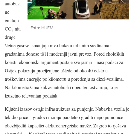
autobusi
ne
emituju
Foto: HUEM
CO₂ niti
druge
štetne gasove, smanjuju nivo buke u urbanim sredinama i
građanima donose tiši i moderniji javni prevoz. Pored ekoloških
koristi, ekonomski argument postaje sve jasniji – naši podaci za
Osijek pokazuju procijenjene uštede od oko 40 odsto u
troškovima energije po kilometru u poređenju sa dizel-vozilima.
Na kilometražama kakve autobuski operateri ostvaruju, to je
izuzetno relevantan podatak.
Ključni izazov ostaje infrastruktura za punjenje. Nabavka vozila je
tek dio priče – gradovi moraju paralelno graditi depo punionice i
obezbijediti kapacitet elektroenergetske mreže. Zagreb to rješava
sistemski – „Končar” tamo gradi najveći terminal za punjenje u