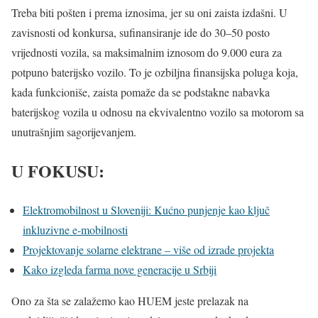
Treba biti pošten i prema iznosima, jer su oni zaista izdašni. U
zavisnosti od konkursa, sufinansiranje ide do 30–50 posto
vrijednosti vozila, sa maksimalnim iznosom do 9.000 eura za
potpuno baterijsko vozilo. To je ozbiljna finansijska poluga koja,
kada funkcioniše, zaista pomaže da se podstakne nabavka
baterijskog vozila u odnosu na ekvivalentno vozilo sa motorom sa
unutrašnjim sagorijevanjem.
U FOKUSU:
Elektromobilnost u Sloveniji: Kućno punjenje kao ključ
inkluzivne e-mobilnosti
Projektovanje solarne elektrane – više od izrade projekta
Kako izgleda farma nove generacije u Srbiji
Ono za šta se zalažemo kao HUEM jeste prelazak na