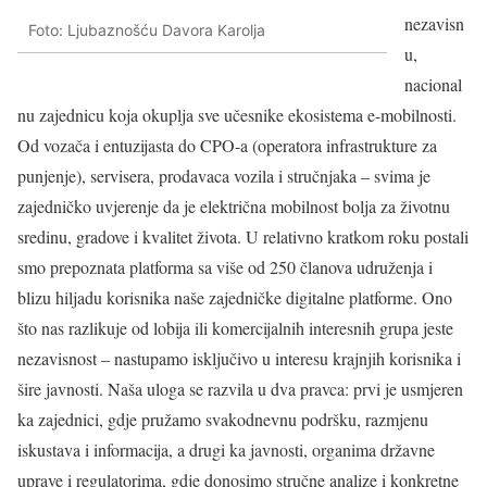
nezavisn
Foto: Ljubaznošću Davora Karolja
u,
nacional
nu zajednicu koja okuplja sve učesnike ekosistema e-mobilnosti.
Od vozača i entuzijasta do CPO-a (operatora infrastrukture za
punjenje), servisera, prodavaca vozila i stručnjaka – svima je
zajedničko uvjerenje da je električna mobilnost bolja za životnu
sredinu, gradove i kvalitet života. U relativno kratkom roku postali
smo prepoznata platforma sa više od 250 članova udruženja i
blizu hiljadu korisnika naše zajedničke digitalne platforme. Ono
što nas razlikuje od lobija ili komercijalnih interesnih grupa jeste
nezavisnost – nastupamo isključivo u interesu krajnjih korisnika i
šire javnosti. Naša uloga se razvila u dva pravca: prvi je usmjeren
ka zajednici, gdje pružamo svakodnevnu podršku, razmjenu
iskustava i informacija, a drugi ka javnosti, organima državne
uprave i regulatorima, gdje donosimo stručne analize i konkretne