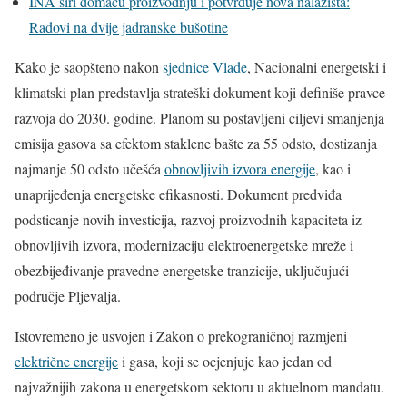
INA širi domaću proizvodnju i potvrđuje nova nalazišta:
Radovi na dvije jadranske bušotine
Kako je saopšteno nakon
sjednice Vlade
, Nacionalni energetski i
klimatski plan predstavlja strateški dokument koji definiše pravce
razvoja do 2030. godine. Planom su postavljeni ciljevi smanjenja
emisija gasova sa efektom staklene bašte za 55 odsto, dostizanja
najmanje 50 odsto učešća
obnovljivih izvora energije
, kao i
unaprijeđenja energetske efikasnosti. Dokument predviđa
podsticanje novih investicija, razvoj proizvodnih kapaciteta iz
obnovljivih izvora, modernizaciju elektroenergetske mreže i
obezbijeđivanje pravedne energetske tranzicije, uključujući
područje Pljevalja.
Istovremeno je usvojen i Zakon o prekograničnoj razmjeni
električne energije
i gasa, koji se ocjenjuje kao jedan od
najvažnijih zakona u energetskom sektoru u aktuelnom mandatu.