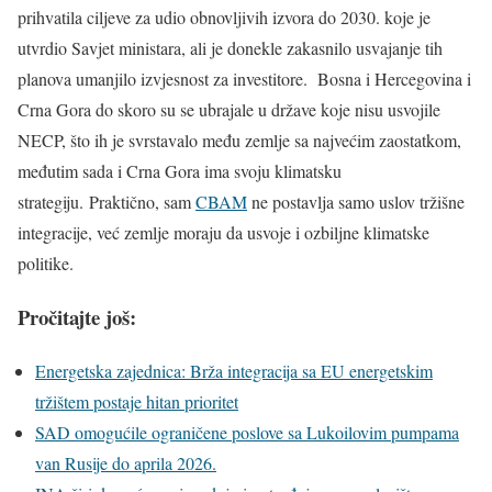
prihvatila ciljeve za udio obnovljivih izvora do 2030. koje je
utvrdio Savjet ministara, ali je donekle zakasnilo usvajanje tih
planova umanjilo izvjesnost za investitore.
Bosna i Hercegovina i
Crna Gora do skoro su se ubrajale u države koje nisu usvojile
NECP, što ih je svrstavalo među zemlje sa najvećim zaostatkom,
međutim sada i Crna Gora ima svoju klimatsku
strategiju.
Praktično, sam
CBAM
ne postavlja samo uslov tržišne
integracije, već zemlje moraju da usvoje i ozbiljne klimatske
politike.
Pročitajte još:
Energetska zajednica: Brža integracija sa EU energetskim
tržištem postaje hitan prioritet
SAD omogućile ograničene poslove sa Lukoilovim pumpama
van Rusije do aprila 2026.