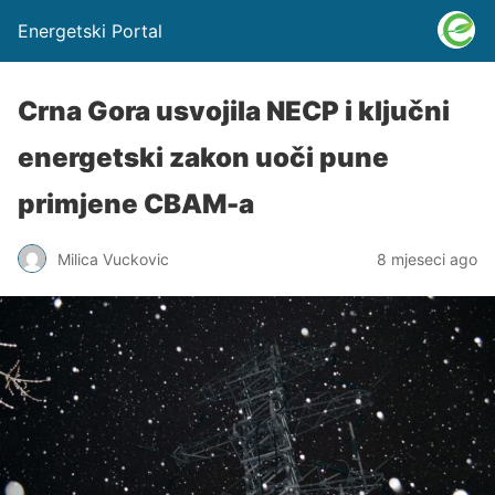
Energetski Portal
Crna Gora usvojila NECP i ključni
energetski zakon uoči pune
primjene CBAM-a
Milica Vuckovic
8 mjeseci ago