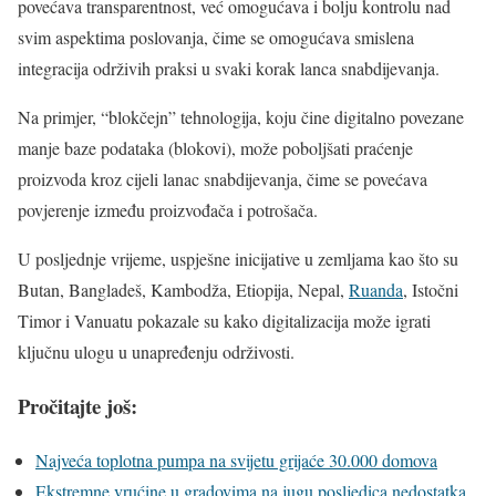
povećava transparentnost, već omogućava i bolju kontrolu nad
svim aspektima poslovanja, čime se omogućava smislena
integracija održivih praksi u svaki korak lanca snabdijevanja.
Na primjer, “blokčejn” tehnologija, koju čine digitalno povezane
manje baze podataka (blokovi), može poboljšati praćenje
proizvoda kroz cijeli lanac snabdijevanja, čime se povećava
povjerenje između proizvođača i potrošača.
U posljednje vrijeme, uspješne inicijative u zemljama kao što su
Butan, Bangladeš, Kambodža, Etiopija, Nepal,
Ruanda
, Istočni
Timor i Vanuatu pokazale su kako digitalizacija može igrati
ključnu ulogu u unapređenju održivosti.
Pročitajte još:
Najveća toplotna pumpa na svijetu grijaće 30.000 domova
Ekstremne vrućine u gradovima na jugu posljedica nedostatka