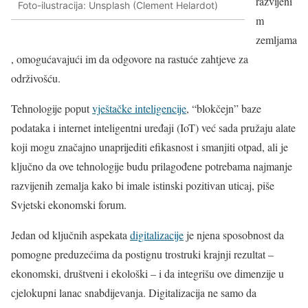
razvijeni
Foto-ilustracija: Unsplash (Clement Helardot)
m
zemljama
, omogućavajući im da odgovore na rastuće zahtjeve za
održivošću.
Tehnologije poput
vještačke inteligencije
, “blokčejn” baze
podataka i internet inteligentni uređaji (IoT) već sada pružaju alate
koji mogu značajno unaprijediti efikasnost i smanjiti otpad, ali je
ključno da ove tehnologije budu prilagođene potrebama najmanje
razvijenih zemalja kako bi imale istinski pozitivan uticaj, piše
Svjetski ekonomski forum.
Jedan od ključnih aspekata
digitalizacije
je njena sposobnost da
pomogne preduzećima da postignu trostruki krajnji rezultat –
ekonomski, društveni i ekološki – i da integrišu ove dimenzije u
cjelokupni lanac snabdijevanja. Digitalizacija ne samo da