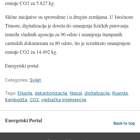
emisije CO2 za 5.827 kg.
Slične inicijative su sprovedene i u drugim zemljama. U Istočnom
Timoru, digitalizacija je dovela do smanjenja fizičkih putovanja
između vladinih agencija za 90 odsto i smanjenja štampanih
carinskih dokumenata za 80 odsto, što je rezultiralo smanjenjem
emisije CO2 za 14.492 kg.
Energetski portal
Categories:
Svijet
Tags:
Etiopija
,
dekarbonizacija
,
Nepal
,
digitalizacija
,
Ruanda
,
Kambodža
,
CO2
,
vještačka inteligencija
Energetski Portal
Back to top