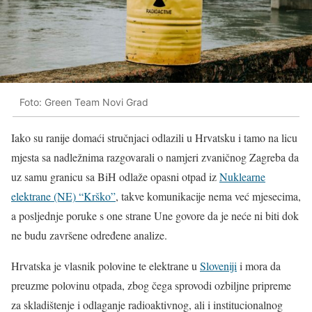
Foto: Green Team Novi Grad
Iako su ranije domaći stručnjaci odlazili u Hrvatsku i tamo na licu
mjesta sa nadležnima razgovarali o namjeri zvaničnog Zagreba da
uz samu granicu sa BiH odlaže opasni otpad iz
Nuklearne
elektrane (NE) “Krško”
, takve komunikacije nema već mjesecima,
a posljednje poruke s one strane Une govore da je neće ni biti dok
ne budu završene određene analize.
Hrvatska je vlasnik polovine te elektrane u
Sloveniji
i mora da
preuzme polovinu otpada, zbog čega sprovodi ozbiljne pripreme
za skladištenje i odlaganje radioaktivnog, ali i institucionalnog