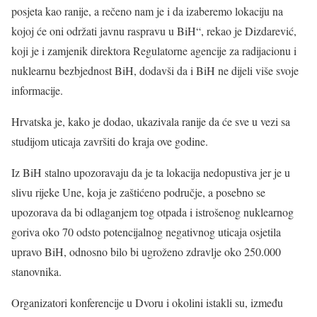
posjeta kao ranije, a rečeno nam je i da izaberemo lokaciju na
kojoj će oni održati javnu raspravu u BiH“, rekao je Dizdarević,
koji je i zamjenik direktora Regulatorne agencije za radijacionu i
nuklearnu bezbjednost BiH, dodavši da i BiH ne dijeli više svoje
informacije.
Hrvatska je, kako je dodao, ukazivala ranije da će sve u vezi sa
studijom uticaja završiti do kraja ove godine.
Iz BiH stalno upozoravaju da je ta lokacija nedopustiva jer je u
slivu rijeke Une, koja je zaštićeno područje, a posebno se
upozorava da bi odlaganjem tog otpada i istrošenog nuklearnog
goriva oko 70 odsto potencijalnog negativnog uticaja osjetila
upravo BiH, odnosno bilo bi ugroženo zdravlje oko 250.000
stanovnika.
Organizatori konferencije u Dvoru i okolini istakli su, između