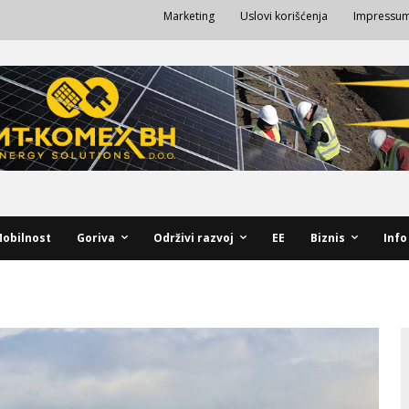
Marketing
Uslovi korišćenja
Impressu
obilnost
Goriva
Održivi razvoj
EE
Biznis
Info