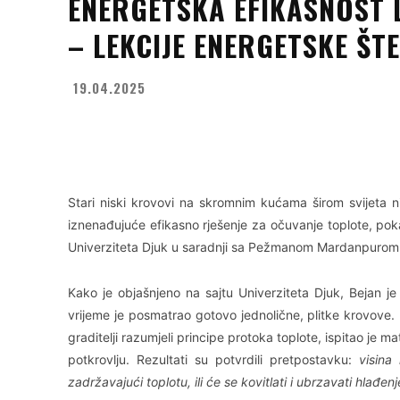
ENERGETSKA EFIKASNOST L
– LEKCIJE ENERGETSKE ŠT
19.04.2025
Facebook
X
WhatsApp
Stari niski krovovi na skromnim kućama širom svijeta ni
iznenađujuće efikasno rješenje za očuvanje toplote, pok
Univerziteta Djuk u saradnji sa Pežmanom Mardanpurom 
Kako je objašnjeno na sajtu Univerziteta Djuk, Bejan je
vrijeme je posmatrao gotovo jednolične, plitke krovove. Kak
graditelji razumjeli principe protoka toplote, ispitao je
potkrovlju. Rezultati su potvrdili pretpostavku:
visina
zadržavajući toplotu, ili će se kovitlati i ubrzavati hlađenj