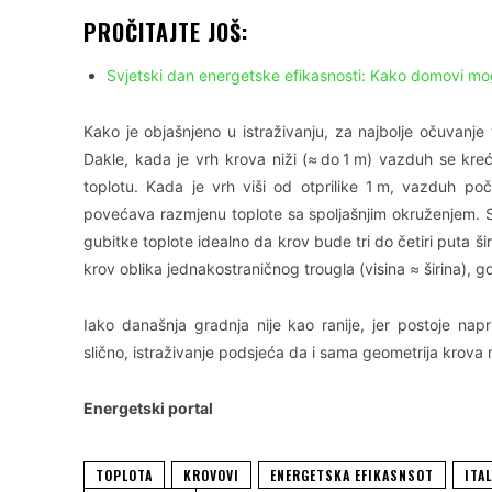
PROČITAJTE JOŠ:
Svjetski dan energetske efikasnosti: Kako domovi mog
Kako je objašnjeno u istraživanju, za najbolje očuvanje 
Dakle, kada je vrh krova niži (≈ do 1 m) vazduh se kre
toplotu. Kada je vrh viši od otprilike 1 m, vazduh poči
povećava razmjenu toplote sa spoljašnjim okruženjem. Stog
gubitke toplote idealno da krov bude tri do četiri puta šir
krov oblika jednakostraničnog trougla (visina ≈ širina), g
Iako današnja gradnja nije kao ranije, jer postoje nap
slično, istraživanje podsjeća da i sama geometrija krova 
Energetski portal
TOPLOTA
KROVOVI
ENERGETSKA EFIKASNSOT
ITAL