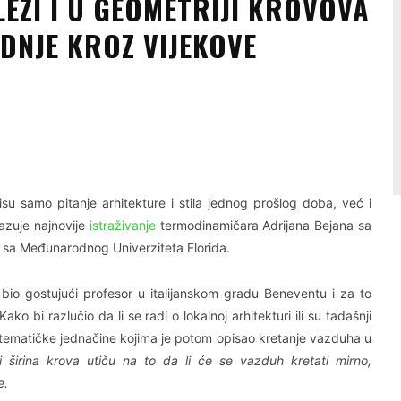
EŽI I U GEOMETRIJI KROVOVA
EDNJE KROZ VIJEKOVE
Linkedin
Viber
su samo pitanje arhitekture i stila jednog prošlog doba, već i
azuje najnovije
istraživanje
termodinamičara Adrijana Bejana sa
sa Međunarodnog Univerziteta Florida.
 bio gostujući profesor u italijanskom gradu Beneventu i za to
o bi razlučio da li se radi o lokalnoj arhitekturi ili su tadašnji
 matematičke jednačine kojima je potom opisao kretanje vazduha u
 i širina krova utiču na to da li će se vazduh kretati mirno,
e.