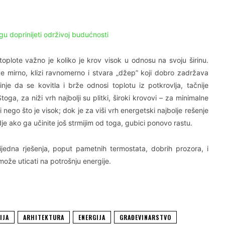
u doprinijeti održivoj budućnosti
toplote važno je koliko je krov visok u odnosu na svoju širinu.
će mirno, klizi ravnomerno i stvara „džep” koji dobro zadržava
nje da se kovitla i brže odnosi toplotu iz potkrovlja, tačnije
a, za niži vrh najbolji su plitki, široki krovovi – za minimalne
i nego što je visok; dok je za viši vrh energetski najbolje rešenje
dje ako ga učinite još strmijim od toga, gubici ponovo rastu.
rijedna rješenja, poput pametnih termostata, dobrih prozora, i
može uticati na potrošnju energije.
IJA
ARHITEKTURA
ENERGIJA
GRAĐEVINARSTVO