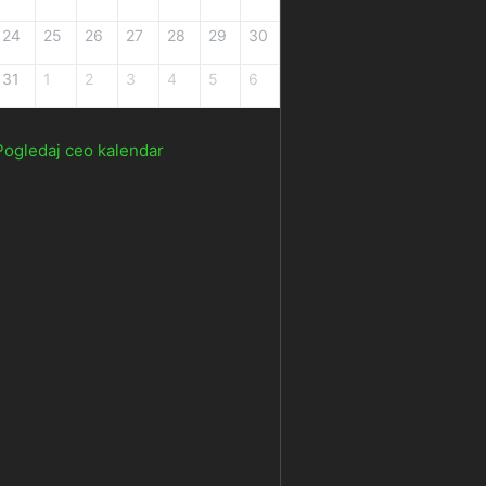
24
25
26
27
28
29
30
31
1
2
3
4
5
6
Pogledaj ceo kalendar