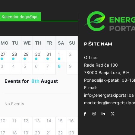
Kalendar događaja
MO
TU
WE
TH
FR
SA
SU
PIŠITE NAM
27
28
29
30
31
1
2
Office:
Rade Radića 130
3
4
5
6
7
8
9
78000 Banja Luka, BiH
Ponedeljak–petak: 08–16
Events for
8th
August
E-mail:
info@energetskiportal.ba
marketing@energetskipor
No Events
10
11
12
13
14
15
16
17
18
19
20
21
22
23