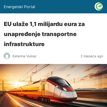
Energetski Portal
EU ulaže 1,1 milijardu eura za
unapređenje transportne
infrastrukture
Katarina Vuinac
2 mjeseca ago